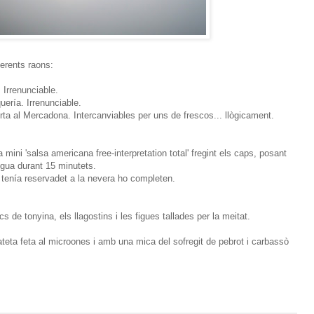
erents raons:
 Irrenunciable.
ería. Irrenunciable.
ta al Mercadona. Intercanviables per uns de frescos... llògicament.
 mini 'salsa americana free-interpretation total' fregint els caps, posant
 aigua durant 15 minutets.
tenía reservadet a la nevera ho completen.
 de tonyina, els llagostins i les figues tallades per la meitat.
eta feta al microones i amb una mica del sofregit de pebrot i carbassò