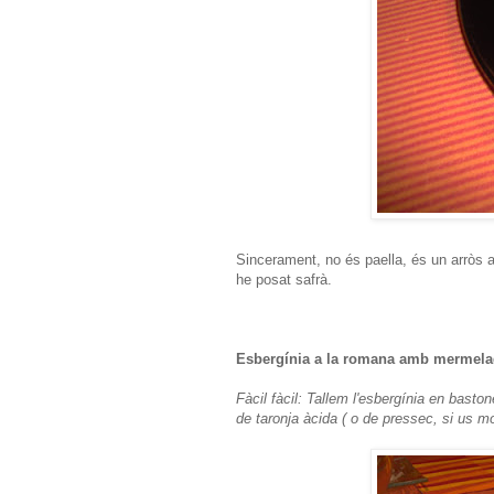
Sincerament, no és paella, és un arròs amb
he posat safrà.
Esbergínia a la romana amb mermela
Fàcil fàcil: Tallem l'esbergínia en bas
de taronja àcida ( o de pressec, si us mo