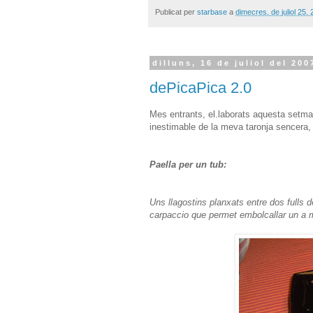
Publicat per
starbase
a
dimecres, de juliol 25,
dilluns, 16 de juliol del 200
dePicaPica 2.0
Mes entrants, el.laborats aquesta setm
inestimable de la meva taronja sencera, 
Paella per un tub:
Uns llagostins planxats entre dos fulls 
carpaccio que permet embolcallar un a m