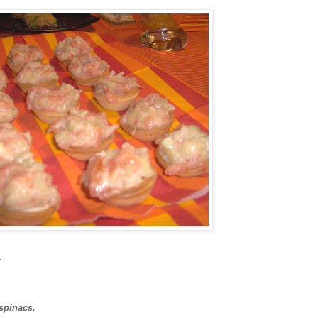
.
espinacs.