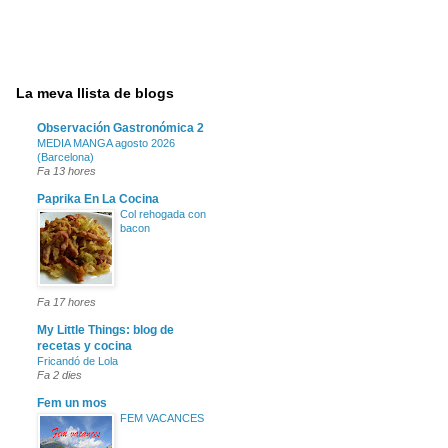
La meva llista de blogs
Observación Gastronómica 2
MEDIA MANGA agosto 2026
(Barcelona)
Fa 13 hores
Paprika En La Cocina
Col rehogada con
bacon
Fa 17 hores
My Little Things: blog de
recetas y cocina
Fricandó de Lola
Fa 2 dies
Fem un mos
FEM VACANCES