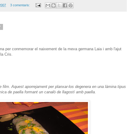
 2007
3 comentaris:
7
ana per conmemorar el naixement de la meva germana Laia i amb l'ajut
la Cris.
de film. Aquest aporrejament per planxar-los degenera en una làmina tipus
ica de paella formant un canalò de llagostí amb paella.