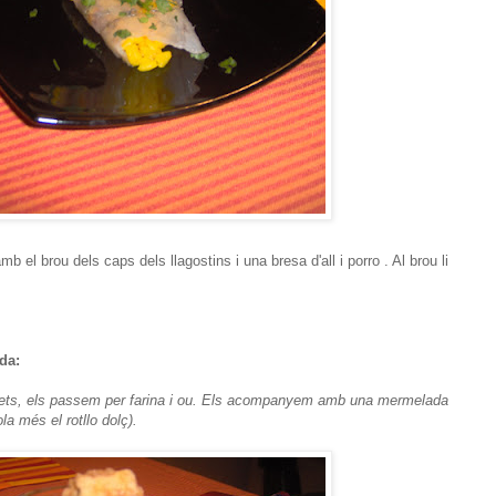
 el brou dels caps dels llagostins i una bresa d'all i porro . Al brou li
da:
tonets, els passem per farina i ou. Els acompanyem amb una mermelada
la més el rotllo dolç).