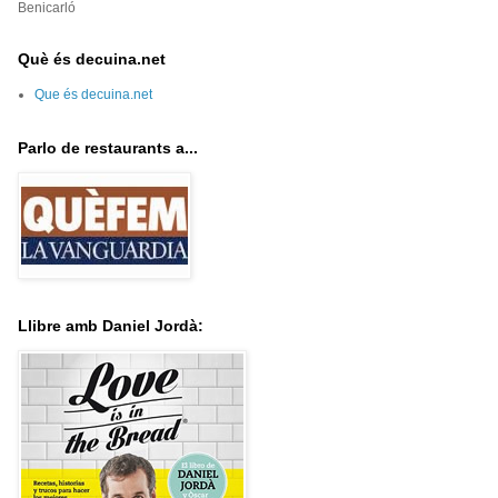
Benicarló
Què és decuina.net
Que és decuina.net
Parlo de restaurants a...
Llibre amb Daniel Jordà: