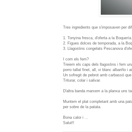
Tres ingredients que s'imposaven per dif
1. Tonyina fresca, d'oferta a la Boquería.
2. Figues dolces de temporada, a la Boqu
3. Llagostins congelats Pescanova d'ofer
I com els fem?
Treiem els caps dels llagostins i fem una
porro tallat finet, all, vi blanc albariño i
Un sofregit de pebrot amb carbassó que 
Triturar, colar i salivar.
D'altra banda marxem a la planxa uns tacs
Muntem el plat completant amb una patat
per sobre de la patata.
Bona calor i ...
Salut!!