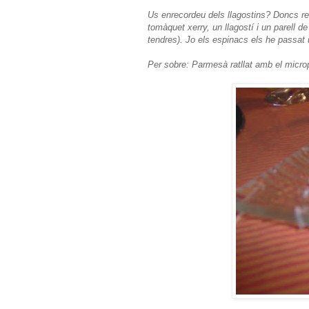
Us enrecordeu dels llagostins? Doncs r
tomàquet xerry, un llagostí i un parell d
tendres). Jo els espinacs els he passat
Per sobre: Parmesà ratllat amb el micro