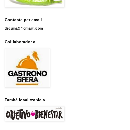
Contacte per email
decuina(@)gmail(.)com
Col·laborador a
També localitzable a...