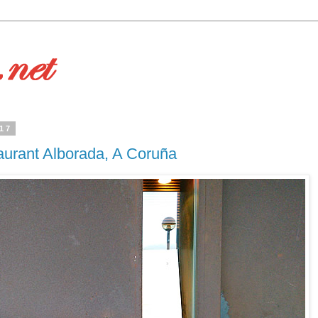
017
taurant Alborada, A Coruña