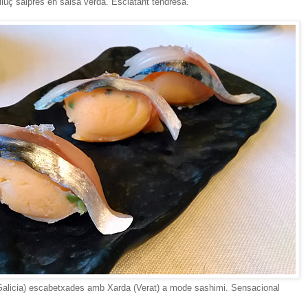
lluç salprès en salsa verda. Esclatant tendresa.
Galicia) escabetxades amb Xarda (Verat) a mode sashimi. Sensacional