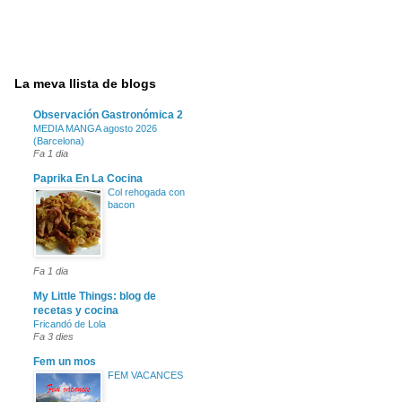
La meva llista de blogs
Observación Gastronómica 2
MEDIA MANGA agosto 2026
(Barcelona)
Fa 1 dia
Paprika En La Cocina
Col rehogada con
bacon
Fa 1 dia
My Little Things: blog de
recetas y cocina
Fricandó de Lola
Fa 3 dies
Fem un mos
FEM VACANCES