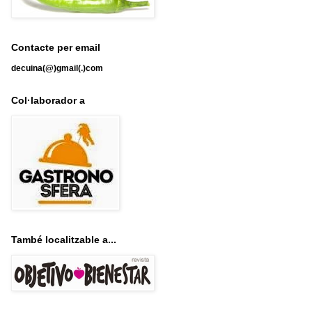
Contacte per email
decuina(@)gmail(.)com
Col·laborador a
També localitzable a...