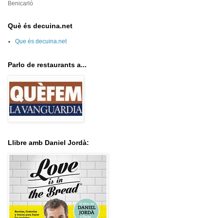
Benicarló
Què és decuina.net
Que és decuina.net
Parlo de restaurants a...
Llibre amb Daniel Jordà: