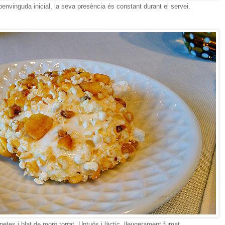
nvinguda inicial, la seva presència és constant durant el servei.
es i blat de moro torrat. Untuós i làctic, lleugerament fumat.