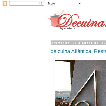
diumenge, 27 d’agost del 2
de cuina Atlàntica. Res