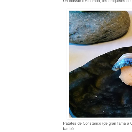
Un clàssic d'Alborada, les croquetes de 
Patates de Coristanco (de gran fama a 
també.