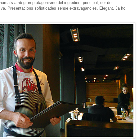
marcats amb gran protagonisme del ingredient principal, cor de
diva. Presentacions sofisticades sense extravagàncies. Elegant. Ja ho