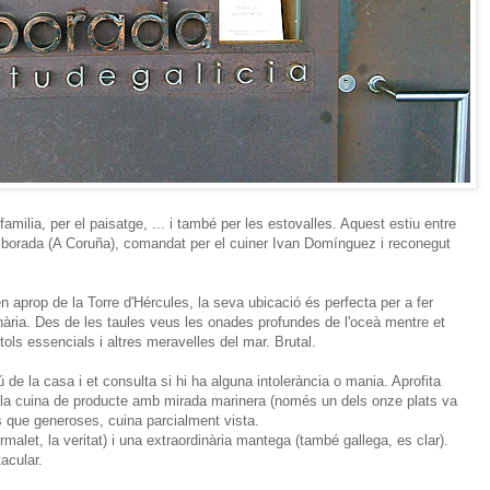
familia, per el paisatge, ... i també per les estovalles. Aquest estiu entre
 Alborada (A Coruña), comandat per el cuiner Ivan Domínguez i reconegut
en aprop de la Torre d'Hércules, la seva ubicació és perfecta per a fer
linària. Des de les taules veus les onades profundes de l'oceà mentre et
ols essencials i altres meravelles del mar. Brutal.
de la casa i et consulta si hi ha alguna intolerància o mania. Aprofita
a la cuina de producte amb mirada marinera (només un dels onze plats va
és que generoses, cuina parcialment vista.
malet, la veritat) i una extraordinària mantega (també gallega, es clar).
tacular.