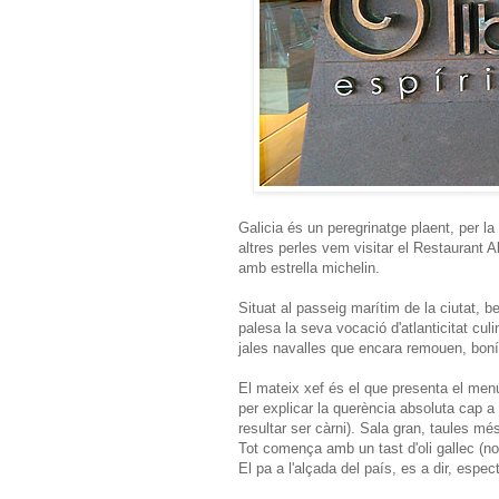
Galicia és un peregrinatge plaent, per la 
altres perles vem visitar el Restaurant
amb estrella michelin.
Situat al passeig marítim de la ciutat, b
palesa la seva vocació d'atlanticitat cu
jales navalles que encara remouen, bonít
El mateix xef és el que presenta el menú 
per explicar la querència absoluta cap 
resultar ser càrni). Sala gran, taules m
Tot comença amb un tast d'oli gallec (nor
El pa a l'alçada del país, es a dir, espec