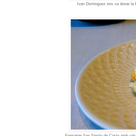
Ivan Dominguez ens va donar la be
Formatge San Simón de Costa amb crispet