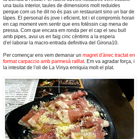
una taula interior, taules de dimensions molt reduides
perque com us he dit no és pas un restaurant sino un bar de
tàpes. El personal és jove i eficient, tot i el compromís horari
en cap moment vem sentir que ens fotèssin cap mena de
pressa. Com que encara em ronda per el cap el seu bull
amb pipes, avui us en faig cinc cèntims a la espera
d'el·laborar la macro-entrada definitiva del Girona10.
Per començar ens vem demanar un
magret d'ànec tractat en
format carpaccio amb parmesà ratllat
. Em va agradar força, i
la intesitat de l'oli de La Vinya enriquia molt el plat.