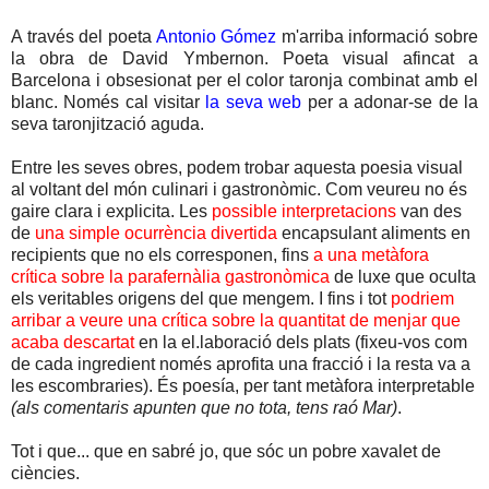
A través del poeta
Antonio Gómez
m'arriba informació sobre
la obra de David Ymbernon. Poeta visual afincat a
Barcelona i obsesionat per el color taronja combinat amb el
blanc. Només cal visitar
la seva web
per a adonar-se de la
seva taronjització aguda.
Entre les seves obres, podem trobar aquesta poesia visual
al voltant del món culinari i gastronòmic. Com veureu no és
gaire clara i explicita. Les
possible interpretacions
van des
de
una simple ocurrència divertida
encapsulant aliments en
recipients que no els corresponen, fins
a una metàfora
crítica sobre la parafernàlia gastronòmica
de luxe que oculta
els veritables origens del que mengem. I fins i tot
podriem
arribar a veure una crítica sobre la quantitat de menjar que
acaba descartat
en la el.laboració dels plats (fixeu-vos com
de cada ingredient només aprofita una fracció i la resta va a
les escombraries). És poesía, per tant metàfora interpretable
(als comentaris apunten que no tota, tens raó Mar)
.
Tot i que... que en sabré jo, que sóc un pobre xavalet de
ciències.