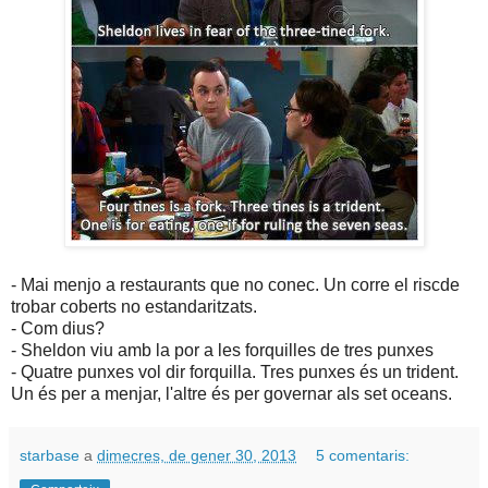
- Mai menjo a restaurants que no conec. Un corre el riscde
trobar coberts no estandaritzats.
- Com dius?
- Sheldon viu amb la por a les forquilles de tres punxes
- Quatre punxes vol dir forquilla. Tres punxes és un trident.
Un és per a menjar, l'altre és per governar als set oceans.
starbase
a
dimecres, de gener 30, 2013
5 comentaris: