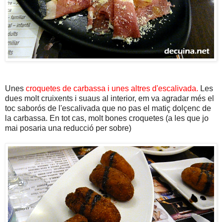
Unes
croquetes de carbassa i unes altres d'escalivada.
Les
dues molt cruixents i suaus al interior, em va agradar més el
toc saborós de l'escalivada que no pas el matiç dolçenc de
la carbassa. En tot cas, molt bones croquetes (a les que jo
mai posaria una reducció per sobre)