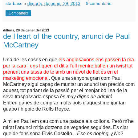
starbase
a
dimarts, de gener 29, 2013
9 comentaris:
Comparteix
dilluns, 28 de gener del 2013
de Heart of the country, anunci de Paul
McCartney
Una de les coses en que
els anglosaxons ens passen la ma
per la cara i ens fiquen el dit a l'ull mentre ballen un twist tot
prenent una tassa de te amb un núvol de llet és en el
marketing emocional
. Que una senyora gran com Paul
McCartney sigui capaç de muntar un anunci tan preciós com
aquest, tot parlant de la passió per el menjar bó i sa de la
seva traspassada esposa és
muy digno de admirá
.
Entren ganes de comprar molts pots d'aquest menjar tan
guapo i hippie de Rolls Royce.
A mi en Paul em cau com una patada als collons. Però m'he
mirat l'anunci mitja dotzena de vegades seguides. Es clar
que de fons sona Elvis Costello...
Eso es doping, ¿No?