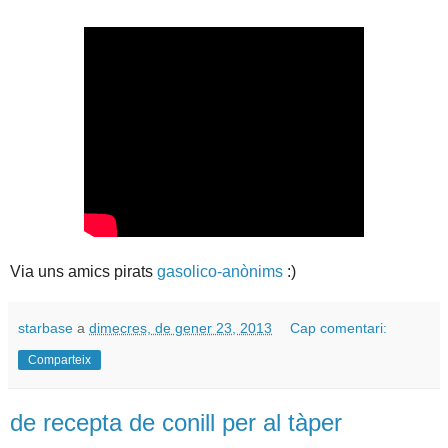
Via uns amics pirats
gasolico-anònims
:)
starbase
a
dimecres, de gener 23, 2013
Cap comentari:
Comparteix
de recepta de conill per al tàper