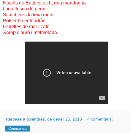
Núvols de Butterscotch
,
una mandarina
I
una llesca
de
pernil
Si
alliberes la teva ment
,
Potser
ho entendràs
Estrelles de
mar i
cafè
Xarop
d'auró
i
melmelada
starbase
a
divendres, de gener 25, 2013
4 comentaris:
Comparteix