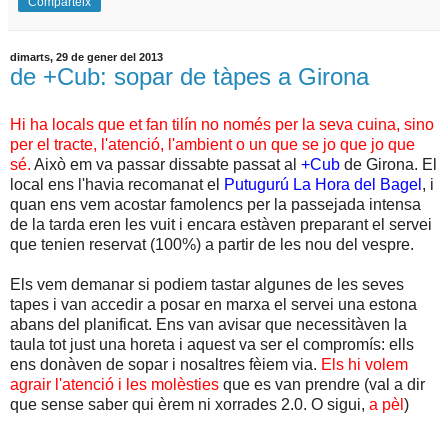
Comparteix
dimarts, 29 de gener del 2013
de +Cub: sopar de tàpes a Girona
Hi ha locals que et fan tilín no només per la seva cuina, sino
per el tracte, l'atenció, l'ambient o un que se jo que jo que
sé.
Això em va passar dissabte passat al
+Cub
de Girona. El
local ens l'havia recomanat el
Putugurú La Hora del Bagel
, i
quan ens vem acostar famolencs per la passejada intensa
de la tarda eren les vuit i encara estàven preparant el servei
que tenien reservat (100%) a partir de les nou del vespre.
Els vem demanar si podiem tastar algunes de les seves
tapes i van accedir a posar en marxa el servei una estona
abans del planificat. Ens van avisar que necessitàven la
taula tot just una horeta i aquest va ser el compromís: ells
ens donàven de sopar i nosaltres fèiem via.
Els hi volem
agrair l'atenció i les molèsties
que es van prendre (val a dir
que sense saber qui èrem ni xorrades 2.0. O sigui,
a pèl
)