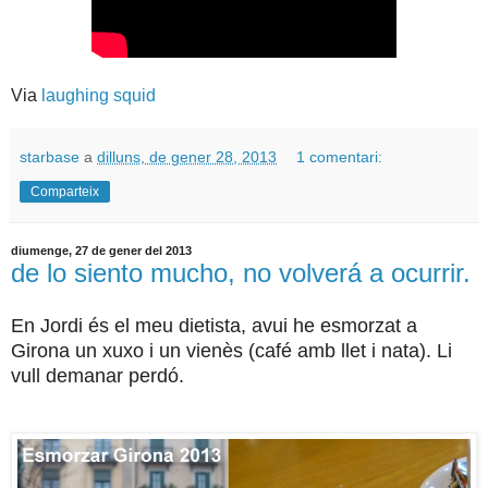
Via
laughing squid
starbase
a
dilluns, de gener 28, 2013
1 comentari:
Comparteix
diumenge, 27 de gener del 2013
de lo siento mucho, no volverá a ocurrir.
En Jordi és el meu dietista, avui he esmorzat a
Girona un xuxo i un vienès (café amb llet i nata). Li
vull demanar perdó.