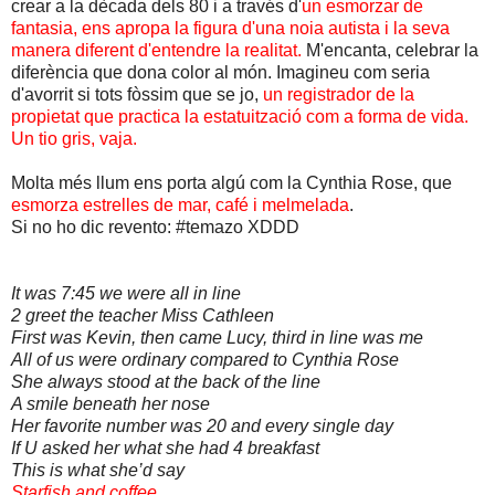
crear a la dècada dels 80 i a través d'
un esmorzar de
fantasia, ens apropa la figura d'una noia autista i la seva
manera diferent d'entendre la realitat.
M'encanta, celebrar la
diferència que dona color al món.
Imagineu com seria
d'avorrit si tots fòssim que se jo,
un registrador de la
propietat que practica la estatuització com a forma de vida.
Un tio gris, vaja.
Molta més llum ens porta algú com la Cynthia Rose, que
esmorza estrelles de mar, café i melmelada
.
Si no ho dic revento: #temazo XDDD
It was 7:45 we were all in line
2 greet the teacher Miss Cathleen
First was Kevin, then came Lucy, third in line was me
All of us were ordinary compared to Cynthia Rose
She always stood at the back of the line
A smile beneath her nose
Her favorite number was 20 and every single day
If U asked her what she had 4 breakfast
This is what she’d say
Starfish and coffee