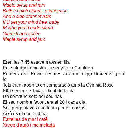
Maple syrup and jam
Butterscotch clouds, a tangerine
And a side order of ham
If U set your mind free, baby
Maybe you’d understand
Starfish and coffee
Maple syrup and jam
Eren les
7:45
estàvem
tots en fila
Per
saludar la
mestra,
la senyoreta
Cathleen
Primer va ser
Kevin
,
després va venir
Lucy
,
el tercer vaig ser
jo
Tots
èrem
aborrits
en comparació
amb
la Cynthia
Rose
Ella
sempre
estava
al final
de la fila
Un somriure
sota del seu
nas
El seu
nombre
favorit
era el 20
i
cada dia
Si
li preguntaves què
tenia per
esmorzas
Això
és el que
et
diria
:
Estrelles de
mar i
cafè
Xarop
d'auró
i
melmelada