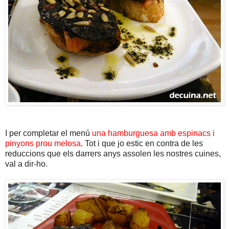
I per completar el menú
una hamburguesa amb espinacs i
pinyons prou melosa
. Tot i que jo estic en contra de les
reduccions que els darrers anys assolen les nostres cuines,
val a dir-ho.