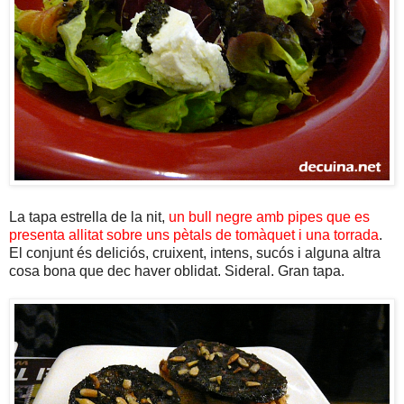
La tapa estrella de la nit,
un bull negre amb pipes que es
presenta allitat sobre uns pètals de tomàquet i una torrada
.
El conjunt és deliciós, cruixent, intens, sucós i alguna altra
cosa bona que dec haver oblidat. Sideral. Gran tapa.