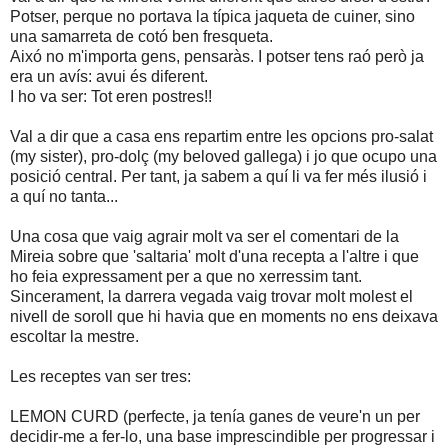
Potser, perque no portava la típica jaqueta de cuiner, sino
una samarreta de cotó ben fresqueta.
Aixó no m'importa gens, pensaràs. I potser tens raó però ja
era un avís: avui és diferent.
I ho va ser: Tot eren postres!!
Val a dir que a casa ens repartim entre les opcions pro-salat
(my sister), pro-dolç (my beloved gallega) i jo que ocupo una
posició central. Per tant, ja sabem a quí li va fer més ilusió i
a quí no tanta...
Una cosa que vaig agrair molt va ser el comentari de la
Mireia sobre que 'saltaria' molt d'una recepta a l'altre i que
ho feia expressament per a que no xerressim tant.
Sincerament, la darrera vegada vaig trovar molt molest el
nivell de soroll que hi havia que en moments no ens deixava
escoltar la mestre.
Les receptes van ser tres:
LEMON CURD (perfecte, ja tenía ganes de veure'n un per
decidir-me a fer-lo, una base imprescindible per progressar i