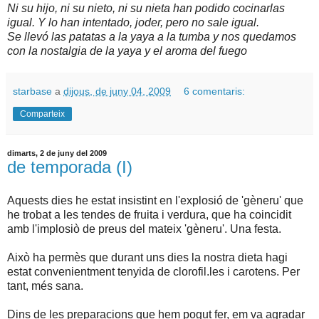
Ni su hijo, ni su nieto, ni su nieta han podido cocinarlas
igual. Y lo han intentado, joder, pero no sale igual.
Se llevó las patatas a la yaya a la tumba y nos quedamos
con la nostalgia de la yaya y el aroma del fuego
starbase
a
dijous, de juny 04, 2009
6 comentaris:
Comparteix
dimarts, 2 de juny del 2009
de temporada (I)
Aquests dies he estat insistint en l'explosió de 'gèneru' que
he trobat a les tendes de fruita i verdura, que ha coincidit
amb l'implosiò de preus del mateix 'gèneru'. Una festa.
Això ha permès que durant uns dies la nostra dieta hagi
estat convenientment tenyida de clorofil.les i carotens. Per
tant, més sana.
Dins de les preparacions que hem pogut fer, em va agradar