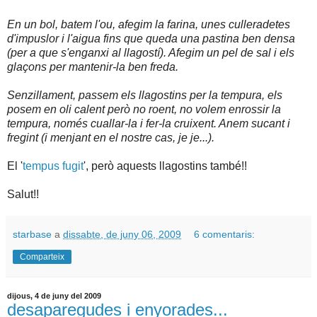
En un bol, batem l'ou, afegim la farina, unes culleradetes
d'impuslor i l'aigua fins que queda una pastina ben densa
(per a que s'enganxi al llagostí). Afegim un pel de sal i els
glaçons per mantenir-la ben freda.
Senzillament, passem els llagostins per la tempura, els
posem en oli calent però no roent, no volem enrossir la
tempura, només cuallar-la i fer-la cruixent. Anem sucant i
fregint (i menjant en el nostre cas, je je...).
El '
tempus fugit
', però aquests llagostins també!!
Salut!!
starbase
a
dissabte, de juny 06, 2009
6 comentaris:
Comparteix
dijous, 4 de juny del 2009
desaparegudes i enyorades...