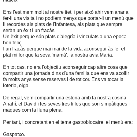
Ens l'estimem molt al nostre tiet, i per això ahir vem anar a
fer-li una visita i no podíem menys que portar-li un menú que
li recordés als plats de l'infantesa, als plats que sempre
seràn un èxit i un fracàs.
Un èxit perque són plats d'alegría i vinculats a una epoca
ben feliç.
I un fracàs perque mai mai de la vida aconseguiràs fer el
plat millor que la seva 'mamá', la nostra avia Maria.
En tot cas, no era l'objectiu aconseguir cap altre cosa que
compartir una jornada dins d'una família que ens va acollir
fa molts anys sense reserves i de tot cor. Ens va tocar la
loteria, oiga.
De regal, vem compartir una estona amb la nostra cosina
Anahí, el David i les seves tres filles que son simpàtiques i
maques com la lluna plena.
Per tant, i concretant en el tema gastroblocaire, el menú era:
Gaspatxo.