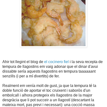
Ahir tot llegint el blog de
el cocinero fiel
i la seva recepta de
tempura de llagostins em vaig adonar que el dinar d'avui
dissabte sería aquests llagostins en tempura taaaaaant
senzills (i per a mí divertits) de fer.
Realment em venía molt de gust, ja que la tempura té la
doble funciò de aportar el toc cruixent i saboròs d'un
embolcall i alhora protegeix els llagostins de la major
desgràcia que li pot succeir a un llagostí (descartant la
mateixa mort, pas previ i necessari): una cocció massa