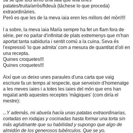
patates/truita/arròs/fideuà (táchese lo que proceda)
extraordinàries.
Però es que les de la meva iaia eren les millors del mòn!!!!
I a sobre, la meva iaia María sempre ha fet un flam fora de
sèrie, per no parlar d'infinitat de plats extremenys que m'han
aportat tanta sabiduria i sentit comú a la cuina. Seva és
l'expressió 'lo que admita' com a mesura de quantitat d'oli en
una recepta.
Quines croquetes!!!
Quines croquetes!!!
Així que us deixo unes paraules d'una carta que vaig
escriure fa un temps al respecte, que serveixin d'homenatge
a les meves iaies i a totes les iaies del món que ens han
regalat amb aquestes receptes 'màgiques' (com diría el
mestre):
...Y además, mi abuela hacía unas patatas extraordinarias,
cortadas en rodajas y cocinadas hasta formar una torta sin
más aglutinante que su habilidad y supongo que algo de
almidón de los generosos tubérculos. Que se yo.