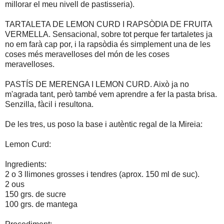
millorar el meu nivell de pastisseria).
TARTALETA DE LEMON CURD I RAPSÒDIA DE FRUITA
VERMELLA. Sensacional, sobre tot perque fer tartaletes ja
no em farà cap por, i la rapsòdia és simplement una de les
coses més meravelloses del món de les coses
meravelloses.
PASTÍS DE MERENGA I LEMON CURD. Això ja no
m'agrada tant, però també vem aprendre a fer la pasta brisa.
Senzilla, fàcil i resultona.
De les tres, us poso la base i autèntic regal de la Mireia:
Lemon Curd:
Ingredients:
2 o 3 llimones grosses i tendres (aprox. 150 ml de suc).
2 ous
150 grs. de sucre
100 grs. de mantega