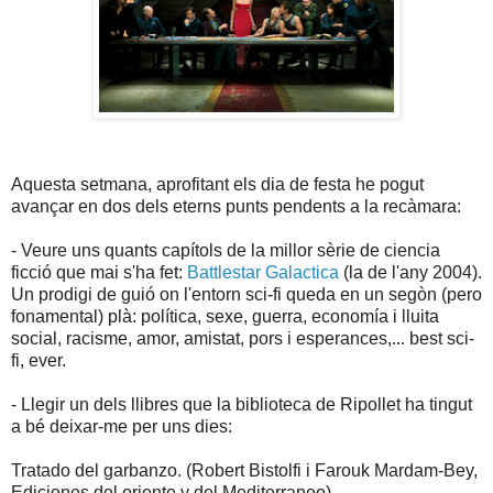
Aquesta setmana, aprofitant els dia de festa he pogut
avançar en dos dels eterns punts pendents a la recàmara:
- Veure uns quants capítols de la millor sèrie de ciencia
ficció que mai s'ha fet:
Battlestar Galactica
(la de l'any 2004).
Un prodigi de guió on l'entorn sci-fi queda en un segòn (pero
fonamental) plà: política, sexe, guerra, economía i lluita
social, racisme, amor, amistat, pors i esperances,... best sci-
fi, ever.
- Llegir un dels llibres que la biblioteca de Ripollet ha tingut
a bé deixar-me per uns dies:
Tratado del garbanzo. (Robert Bistolfi i Farouk Mardam-Bey,
Ediciones del oriente y del Mediterraneo)