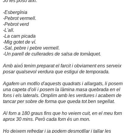
Jo les poso així:
-Esbergínia
-Pebrot vermell.
-Pebrot verd
-L'all.
-La carn picada
-Mig gotet de ví.
-Sal, pebre i pebre vermell.
-Un parell de cullerades de salsa de tomàquet.
Amb aixó tenim preparat el farcit i obviament ens serveix
posar qualsevol verdura que estigui de temporada.
Agafem un motllo d'aquests quadrats i allargats, li posem
una capeta d'oli i posem la làmina masa quebrada en el
fons i els laterals. Omplim amb les verdures i acabem de
tancar per sobre de forma que queda tot ben segellat.
Al forn a 180 graus fins que ho veiem cuit, en el meu forn
aprox 30 mins. Però cada forn és un mon.
Ho deixem refredar i ja podem desmotllar i tallar les