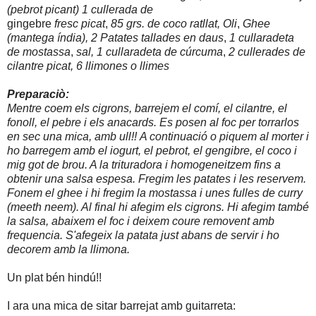
(pebrot picant)
1 cullerada de
gingebre
fresc picat
,
85 grs. de coco ratllat,
Oli
,
Ghee
(mantega índia),
2 Patates tallades en daus
,
1 cullaradeta
de mostassa
,
sal,
1 cullaradeta de cúrcuma
,
2 cullerades de
cilantre picat,
6 llimones o llimes
Preparaciò:
Mentre coem els cigrons, barrejem el comí, el cilantre, el
fonoll, el pebre i els anacards. Es posen al foc per torrarlos
en sec una mica, amb ull!!
A continuació o piquem al morter i
ho barregem amb el iogurt, el pebrot, el gengibre, el coco i
mig got de brou. A la trituradora i homogeneitzem fins a
obtenir una salsa espesa.
Fregim les patates i les reservem.
Fonem el ghee i hi fregim la mostassa i unes fulles de curry
(meeth neem). Al final hi afegim els cigrons.
Hi afegim també
la salsa, abaixem el foc i deixem coure removent amb
frequencia. S'afegeix la patata just abans de servir i ho
decorem amb la llimona.
Un plat bén hindú!!
I ara una mica de sitar barrejat amb guitarreta: