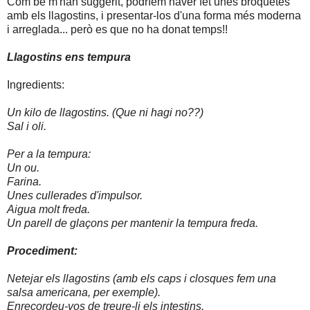
Com bé m'han suggerit, podríem haver fet unes broquetes
amb els llagostins, i presentar-los d'una forma més moderna
i arreglada... però es que no ha donat temps!!
Llagostins ens tempura
Ingredients:
Un kilo de llagostins. (Que ni hagi no??)
Sal i oli.
Per a la tempura:
Un ou.
Farina.
Unes cullerades d'impulsor.
Aigua molt freda.
Un parell de glaçons per mantenir la tempura freda.
Procediment:
Netejar els llagostins (amb els caps i closques fem una
salsa americana, per exemple).
Enrecordeu-vos de treure-li els intestins.