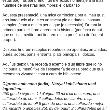
estas páginas para rendir un merecido homenaje a la más
humilde de nuestras legumbres: el garbanzo"
Aquesta presentació, una mica carrinclona per al meu gust,
ens introdueix al que és un tractat ple de dades i bastant
complert (com a mínim per al que jo necessito). Durant la
primera part del llibre aprenem la historia (per força donat
que neix al mediterrani tindrem molta presència de l'orient
proper).
Després tindrem receptes repartides en aperitius, amanides,
purés, sopes, pans, entrants, plats principals i dolços.
Aquí us deixo una recepta d'exemple d'un llibre que jo no
inclouría al menú fixe de l'estantería de casa però que que
recomano vivament com a carn de biblioteca:
Cigrons amb coco (India):
Nariyal kabli chana usal
Ingredients:
250 grs de cigrons,
1 l d'aigua
60 ml d'oli de sèsam,
una
cullaradeta de comí
,
2 cullaradetes de cilantre
,
mitja
cullaradeta de fonoll
8 gras de pebre,
una cullerada i mitja
d'anacards o ametlles
250 ml de iogurt,
2 cullaradetes de ají