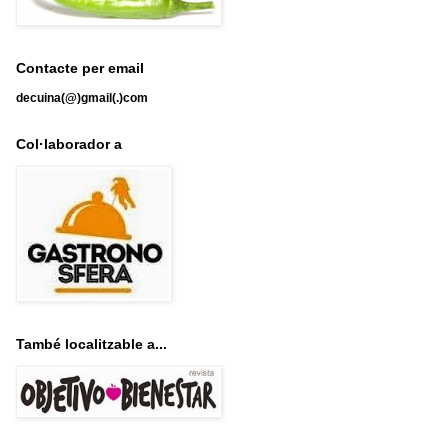
Contacte per email
decuina(@)gmail(.)com
Col·laborador a
També localitzable a...