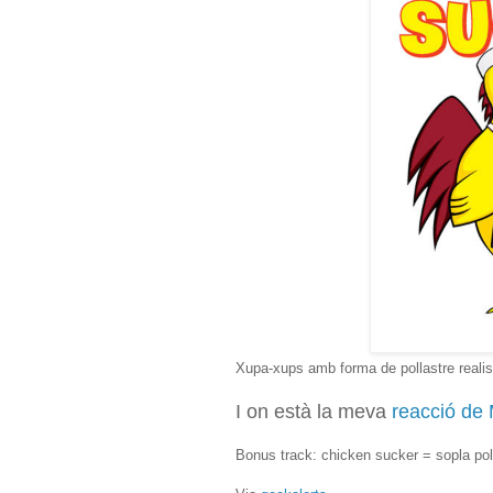
Xupa-xups amb forma de pollastre realista
I on està la meva
reacció de 
Bonus track: chicken sucker = sopla pol