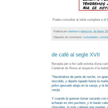
Podeu consultar al sèrie completa a
el 
Publicat per
starbase
a
dimecres, de febrer 29
Etiquetes de comentaris:
curiosidades
,
curiosi
de café al segle XVII
Recepta per a fer cafè extreta d'una car
Cardenal de Roma al respecto d la bebid
"Haciéndose de parte de noche, se apart
rescoldo, y dejarlo tapado hasta la maña
polvo aposado abajo en la vasija, y la b
vasija.
Y cuando la quieran tomar sacarán con t
echarán en otro puchero, y lo harán cal
chocolate, lo más caliente que puedan, 