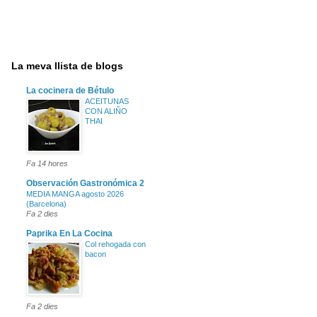
La meva llista de blogs
La cocinera de Bétulo
ACEITUNAS
CON ALIÑO
THAI
Fa 14 hores
Observación Gastronómica 2
MEDIA MANGA agosto 2026
(Barcelona)
Fa 2 dies
Paprika En La Cocina
Col rehogada con
bacon
Fa 2 dies