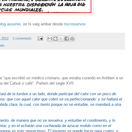
blog ausente
, on hi vaig arribar desde
microsiervos
, 2012
2 comentaris:
tats
ta "que escribió un médico cristiano, que estaba curando en Antiberi a un
a del Cahué o café". Parlem del segle XVII
ará de la lumbre a un lado, donde participe del calor con un poco de
na: que con aquel calor que cobró se va perfeccionando: y se hallará el
ebida clara; la cual, con tiento porque no se enturbie, se mandará a otra
iento, de manera que no se revuelva, y enturbie el condimento, y lo
entar, y en el echarán una cucharada de azucar molido como en el
porque es más provechoso. El Invierno se puede hacer para cuatro, o