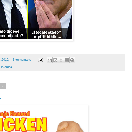
, 2012
3 comentaris:
e la cuina
12
a