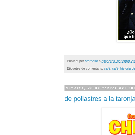
Publicat per
starbase
a
dimecres, de febrer 29
Etiquetes de comentaris:
café
,
cafè
,
historia d
dimarts, 28 de febrer del 20
de pollastres a la taronj