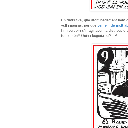
En definitiva, que afortunadament hem c
vull imaginar, per que
veníem de molt ab
I mireu com s'imaginaven la distribució
tot el món!! Quina bogeria, oi? :-P