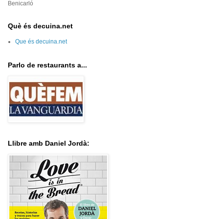
Benicarló
Què és decuina.net
Que és decuina.net
Parlo de restaurants a...
Llibre amb Daniel Jordà: