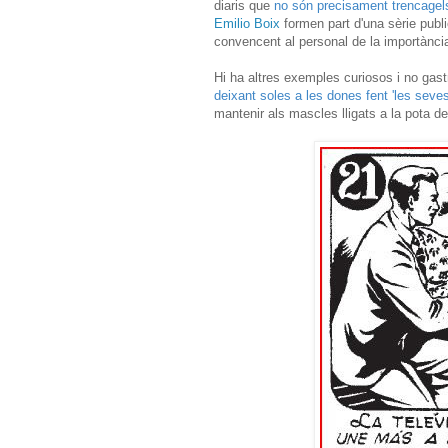
diaris que
no són precisament trencagels 
Emilio Boix
formen part d'una sèrie publ
convencent al personal de la importància
Hi ha altres exemples curiosos i no gas
deixant soles a les dones fent 'les seve
mantenir als mascles lligats a la pota de