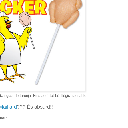
 i gust de taronja. Fins aquí tot bé, llógic, raonable.
Maillard
??? És absurd!!
las?