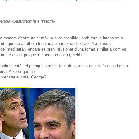
spañola -Gastronomía e história-'
 manera d'extreure el màxim gust possible i amb tota la intensitat al
Tot i que no a tothom li agrada el sistema d'extracció a pressió i
al del mediterrani encara es pren infusionat d'una forma similar a com es
 només sigui perque la escriu un doctor, heh!).
ionin el café i el prenguin amb el fons de la tassa com si fos una bassa
tema. Això sí que no.
preparar el café, George?