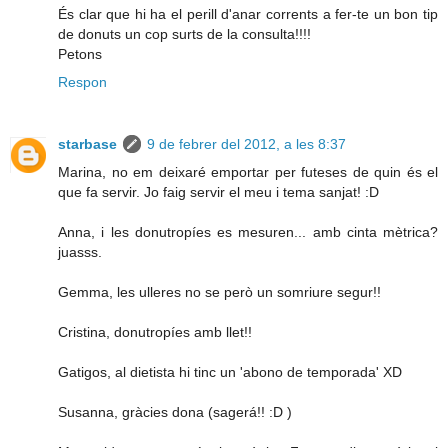
És clar que hi ha el perill d'anar corrents a fer-te un bon tip
de donuts un cop surts de la consulta!!!!
Petons
Respon
starbase
9 de febrer del 2012, a les 8:37
Marina, no em deixaré emportar per futeses de quin és el
que fa servir. Jo faig servir el meu i tema sanjat! :D
Anna, i les donutropíes es mesuren... amb cinta mètrica?
juasss.
Gemma, les ulleres no se però un somriure segur!!
Cristina, donutropíes amb llet!!
Gatigos, al dietista hi tinc un 'abono de temporada' XD
Susanna, gràcies dona (sagerá!! :D )