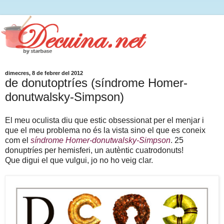
dimecres, 8 de febrer del 2012
de donutoptríes (síndrome Homer-
donutwalsky-Simpson)
El meu oculista diu que estic obsessionat per el menjar i
que el meu problema no és la vista sino el que es coneix
com el
síndrome Homer-donutwalsky-Simpson
. 25
donuptríes per hemisferi, un autèntic cuatrodonuts!
Que digui el que vulgui, jo no ho veig clar.