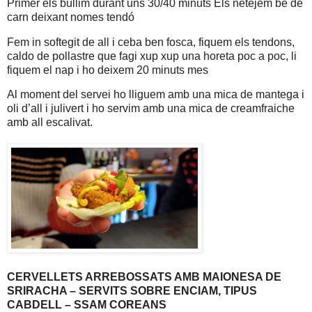
Primer els bullim durant uns 30/40 minuts Els netejem be de
carn deixant nomes tendó
Fem in softegit de all i ceba ben fosca, fiquem els tendons,
caldo de pollastre que fagi xup xup una horeta poc a poc, li
fiquem el nap i ho deixem 20 minuts mes
Al moment del servei ho lliguem amb una mica de mantega i
oli d’all i julivert i ho servim amb una mica de creamfraiche
amb all escalivat.
CERVELLETS ARREBOSSATS AMB MAIONESA DE
SRIRACHA – SERVITS SOBRE ENCIAM, TIPUS
CABDELL – SSAM COREANS