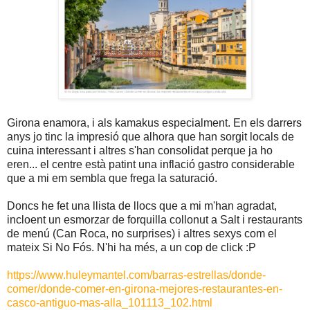
Girona enamora, i als kamakus especialment. En els darrers
anys jo tinc la impresió que alhora que han sorgit locals de
cuina interessant i altres s'han consolidat perque ja ho
eren... el centre està patint una inflació gastro considerable
que a mi em sembla que frega la saturació.
Doncs he fet una llista de llocs que a mi m'han agradat,
incloent un esmorzar de forquilla collonut a Salt i restaurants
de menú (Can Roca, no surprises) i altres sexys com el
mateix Si No Fós. N'hi ha més, a un cop de click :P
https://www.huleymantel.com/barras-estrellas/donde-
comer/donde-comer-en-girona-mejores-restaurantes-en-
casco-antiguo-mas-alla_101113_102.html