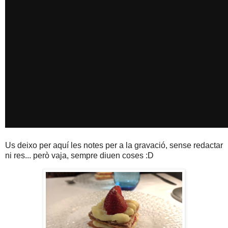
Us deixo per aquí les notes per a la gravació, sense redactar
ni res... però vaja, sempre diuen coses :D