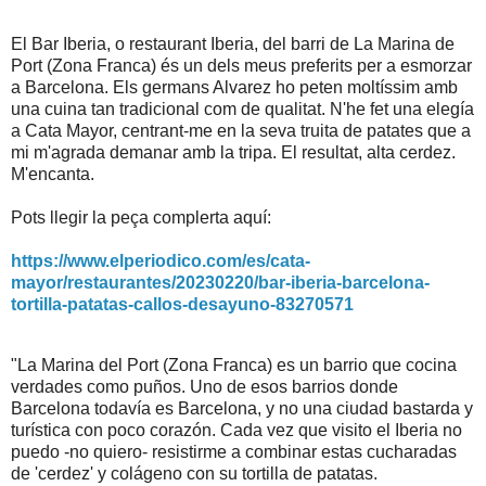
El Bar Iberia, o restaurant Iberia, del barri de La Marina de
Port (Zona Franca) és un dels meus preferits per a esmorzar
a Barcelona. Els germans Alvarez ho peten moltíssim amb
una cuina tan tradicional com de qualitat. N'he fet una elegía
a Cata Mayor, centrant-me en la seva truita de patates que a
mi m'agrada demanar amb la tripa. El resultat, alta cerdez.
M'encanta.
Pots llegir la peça complerta aquí:
https://www.elperiodico.com/es/cata-
mayor/restaurantes/20230220/bar-iberia-barcelona-
tortilla-patatas-callos-desayuno-83270571
"La Marina del Port (Zona Franca) es un barrio que cocina
verdades como puños. Uno de esos barrios donde
Barcelona todavía es Barcelona, y no una ciudad bastarda y
turística con poco corazón. Cada vez que visito el Iberia no
puedo -no quiero- resistirme a combinar estas cucharadas
de 'cerdez' y colágeno con su tortilla de patatas.