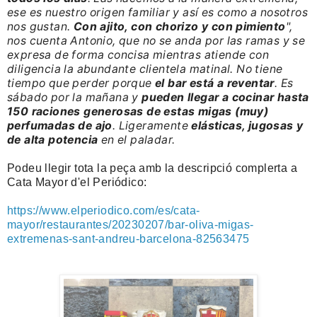
ese es nuestro origen familiar y así es como a nosotros
nos gustan.
Con ajito, con chorizo y con pimiento
",
nos cuenta Antonio, que no se anda por las ramas y se
expresa de forma concisa mientras atiende con
diligencia la abundante clientela matinal. No tiene
tiempo que perder porque
el bar está a reventar
. Es
sábado por la mañana y
pueden llegar a cocinar hasta
150 raciones generosas de estas migas (muy)
perfumadas de ajo
. Ligeramente
elásticas, jugosas y
de alta potencia
en el paladar.
Podeu llegir tota la peça amb la descripció complerta a
Cata Mayor d'el Periódico:
https://www.elperiodico.com/es/cata-
mayor/restaurantes/20230207/bar-oliva-migas-
extremenas-sant-andreu-barcelona-82563475