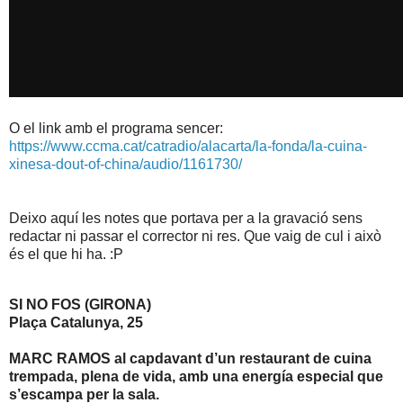
O el link amb el programa sencer:
https://www.ccma.cat/catradio/alacarta/la-fonda/la-cuina-
xinesa-dout-of-china/audio/1161730/
Deixo aquí les notes que portava per a la gravació sens
redactar ni passar el corrector ni res. Que vaig de cul i això
és el que hi ha. :P
SI NO FOS (GIRONA)
Plaça Catalunya, 25
MARC RAMOS al capdavant d’un restaurant de cuina
trempada, plena de vida, amb una energía especial que
s’escampa per la sala.