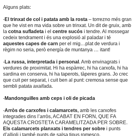
Alguns plats:
-
El trinxat de col i patata amb la rosta
– torrezno més gran
que he vist en ma vida sobre un trinxat. Un dit de gruix, amb
la
cotna sufladeta
i el
centre sucós
i tendre. Al mossegar
cedeix tendrament i és una explosió al paladar i té
aquestes capes de carn
per el mig…plat de verdura i
règim no seria, però energía de muntanya … itant!
-
La russa, interpretada i personal
. Amb envinagrats i
verdures de proximitat. Hi ha espàrrec, hi ha carxofa, hi ha
sardina en conserva, hi ha taperots, tàperes grans. Jo crec
que cuit per separat, i cuit ben al punt: cremosa sense que
sembli patata axaifada.
-
Mandonguilles amb ceps i oli de picada
-
Arròs de carxofes i calamarcets,
amb les carxofes
integrades dins l’arròs, ACABAT EN FORN, QUE FA
AQUESTA CROSTETA CARAMELITZADA PER SOBRE.
Els calamarcets planxats i tendres per sobre
i punts
d’allioli i també punts de salsa tipus romesco.