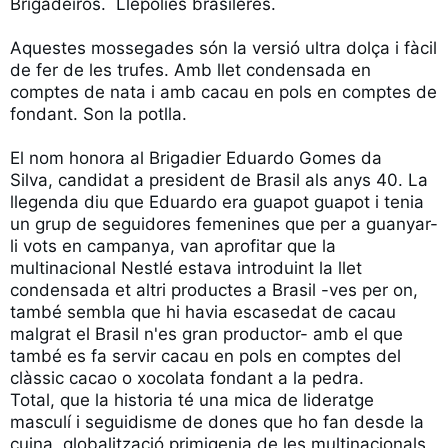
Brigadeiros.  Llepolies brasileres.

Aquestes mossegades són la versió ultra dolça i fàcil 
de fer de les trufes. Amb llet condensada en 
comptes de nata i amb cacau en pols en comptes de 
fondant. Son la potlla.

El nom honora al Brigadier Eduardo Gomes da 
Silva, candidat a president de Brasil als anys 40. La 
llegenda diu que Eduardo era guapot guapot i tenia 
un grup de seguidores femenines que per a guanyar-
li vots en campanya, van aprofitar que la 
multinacional Nestlé estava introduint la llet 
condensada et altri productes a Brasil -ves per on, 
també sembla que hi havia escasedat de cacau 
malgrat el Brasil n'es gran productor- amb el que 
també es fa servir cacau en pols en comptes del 
clàssic cacao o xocolata fondant a la pedra.

Total, que la historia té una mica de lideratge 
masculí i seguidisme de dones que ho fan desde la 
cuina, globalització primigenia de les multinacionals 