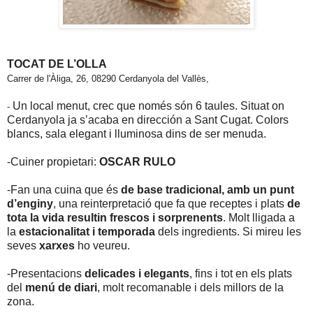
TOCAT DE L’OLLA
Carrer de l'Àliga, 26, 08290 Cerdanyola del Vallès,
Un local menut, crec que només són 6 taules. Situat on
-
Cerdanyola ja s’acaba en dirección a Sant Cugat. Colors
blancs, sala elegant i lluminosa dins de ser menuda.
-Cuiner propietari:
OSCAR RULO
-Fan una cuina que és
de base tradicional, amb un punt
d’enginy
, una reinterpretació que fa que receptes i plats
de
tota la vida resultin frescos i sorprenents
. Molt lligada a
la
estacionalitat i temporada
dels ingredients. Si mireu les
seves
xarxes
ho veureu.
-Presentacions
delicades i elegants
, fins i tot en els plats
del
menú de diari
, molt recomanable i dels millors de la
zona.