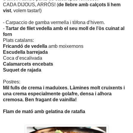
CADA DIJOUS, ARRÒS! (
de llebre amb calçots li hem
vist
, volem tastar!)
- Carpaccio de gamba vermella i tòfona d’hivern.
-
Tartar de filet vedella amb el seu moll de l’òs cuinat al
forn
Plats catalans:
Fricandó de vedella
amb moixernons
Escudella barrejada
Coca d’escalivada
Calamarcets encebats
Suquet de rajada
Postres:
Mil fulls de crema i maduixes. Làmines molt cruixents i
una crema especialmente golafre, densa i alhora
cremosa. Ben fragant de vainilla!
Flam de mató amb gelatina de ratafia