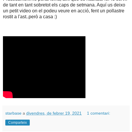
de tant en tant sobretot els caps de setmana. Aquí us deixo
un petit video on el podeu veure en acció, fent un pollastre
rostit a l'ast..però a casa :)
starbase
a
divendres, de febrer 19, 2021
1 comentari:
Comparteix