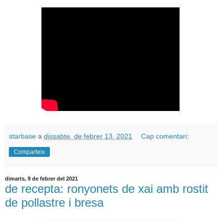
starbase
a
dissabte, de febrer 13, 2021
Cap comentari:
Comparteix
dimarts, 9 de febrer del 2021
de recepta: ronyonets de xai amb rostit
de pollastre i bresa