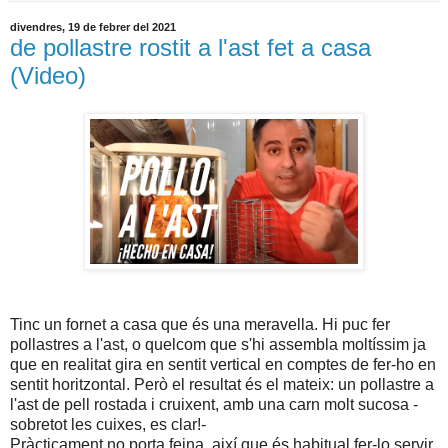
divendres, 19 de febrer del 2021
de pollastre rostit a l'ast fet a casa
(Video)
Tinc un fornet a casa que és una meravella. Hi puc fer
pollastres a l'ast, o quelcom que s'hi assembla moltíssim ja
que en realitat gira en sentit vertical en comptes de fer-ho en
sentit horitzontal. Però el resultat és el mateix: un pollastre a
l'ast de pell rostada i cruixent, amb una carn molt sucosa -
sobretot les cuixes, es clar!-
Pràcticament no porta feina, així que és habitual fer-lo servir