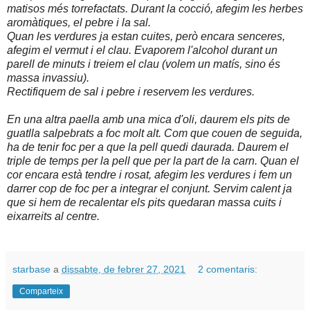
matisos més torrefactats. Durant la cocció, afegim les herbes
aromàtiques, el pebre i la sal.
Quan les verdures ja estan cuites, però encara senceres,
afegim el vermut i el clau. Evaporem l'alcohol durant un
parell de minuts i treiem el clau (volem un matís, sino és
massa invassiu).
Rectifiquem de sal i pebre i reservem les verdures.
En una altra paella amb una mica d'oli, daurem els pits de
guatlla salpebrats a foc molt alt. Com que couen de seguida,
ha de tenir foc per a que la pell quedi daurada. Daurem el
triple de temps per la pell que per la part de la carn. Quan el
cor encara està tendre i rosat, afegim les verdures i fem un
darrer cop de foc per a integrar el conjunt. Servim calent ja
que si hem de recalentar els pits quedaran massa cuits i
eixarreits al centre.
starbase
a
dissabte, de febrer 27, 2021
2 comentaris:
Comparteix