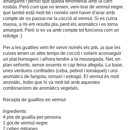
amargants i penso que queda fenomenal amb la carn
rostida. Però com que no tenien, vem tirar de vermut negre
que també està molt bé i només vem haver d'anar amb
compte de no passar-ne la cocció al vermut. Si es cuina
massa, a mi em resulta pla, perd els aromàtics i es torna
amargant. Però si es va amb compte tot funciona com un
rellotge :)
Per a les guatlles vem fer servir només els pits, ja que les
cuixes tenen un altre temps de cocció i voliem aconseguir
un plat homogeni i alhora tendre a la mossegada. Net, en
plan señorito, sense ossents ni cap feina afegida. La base,
unes verdures confitades (ceba, pebrot i tomàquet) i uns
aromàtics de farigola, romaní i estragó. El vermut és molt
aromàtic, trobo que hi va molt bé amb aquestes
combinacions de aromàtics vegetals.
Recepta de guatlles en vermut
Ingredients:
4 pits de guatlla per persona
1 got de vermut negre
2 cebes mitjanes