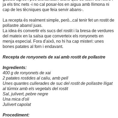
ja els tinc nets -i no cal posar-los en aigua amb llimona ni
cap de les tècniques que feia servir abans-.
La recepta és realment simple, però...cal tenir fet un rostit de
pollastre abans! juas.
La idea és convertir els sucs del rostit i la bresa de verdures
del mateix en la salsa que converteix els ronyonets en
menja especial. Fora d'això, no hi ha cap misteri: unes
bones patates al forn i endavant.
Recepta de ronyonets de xai amb rostit de pollastre
Ingredients:
400 g de ronyonets de xai
2 patates rostides al caliu, amb pell
Unes quantes cullerades de suc del rostit de pollastre lligat
al túrmix amb els vegetals del rostit
Sal, julivert, pebre negre
Una mica d'oli
Julivert capolat
Procediment: