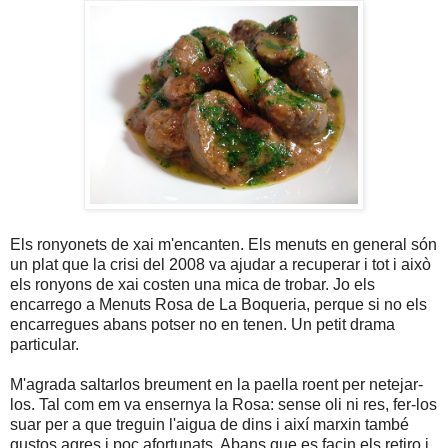
Els ronyonets de xai m'encanten. Els menuts en general són
un plat que la crisi del 2008 va ajudar a recuperar i tot i això
els ronyons de xai costen una mica de trobar. Jo els
encarrego a Menuts Rosa de La Boqueria, perque si no els
encarregues abans potser no en tenen. Un petit drama
particular.
M'agrada saltarlos breument en la paella roent per netejar-
los. Tal com em va ensernya la Rosa: sense oli ni res, fer-los
suar per a que treguin l'aigua de dins i així marxin també
gustos agres i poc afortunats. Abans que es facin els retiro i