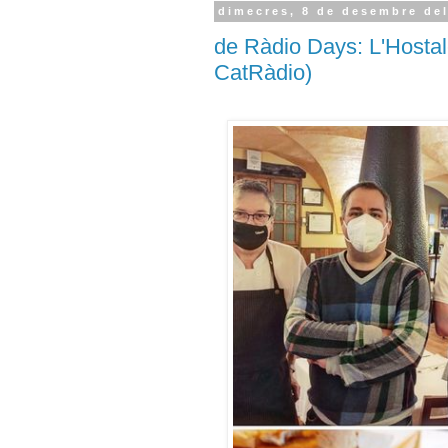
dimecres, 8 de desembre de
de Ràdio Days: L'Hosta
CatRàdio)