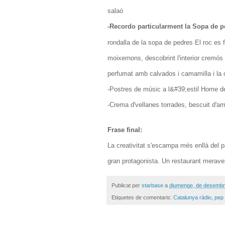
salaó
-Recordo particularment la Sopa de 
rondalla de la sopa de pedres El roc es f
moixernons, descobrint l'interior cremó
perfumat amb calvados i camamilla i la c
-Postres de músic a l&#39;estil Home d
-Crema d'vellanes torrades, bescuit d'ame
Frase final:
La creativitat s'escampa més enllà del 
gran protagonista. Un restaurant meravel
Publicat per
starbase
a
diumenge, de desembr
Etiquetes de comentaris:
Catalunya ràdio
,
pep