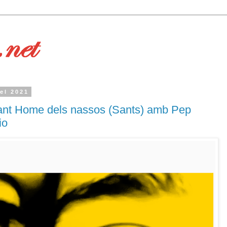
el 2021
ant Home dels nassos (Sants) amb Pep
io