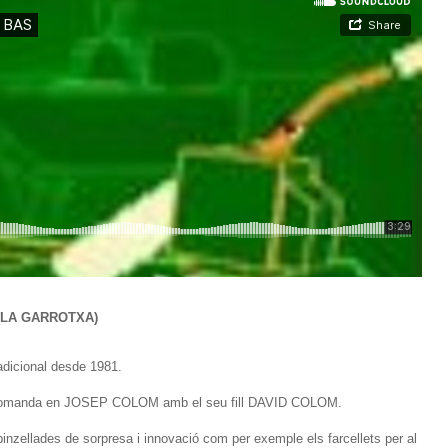
(LA GARROTXA)
dicional desde 1981.
 la comanda en JOSEP COLOM amb el seu fill DAVID COLOM.
pinzellades de sorpresa i innovació com per exemple els farcellets per al