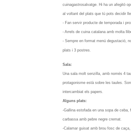
cuinagastrosalvatge. Hi ha un afegitó o
al voltant del plats que tú pots decidir lle
- Fan servir producte de temporada i pro
- Arrels de cuina catalana amb molta llib
- Sempre en format menú degustació, no 
plats i 3 postres.
Sala:
Una sala molt senzilla, amb només 4 ta
protagonisme està sobre les taules. Son 
intercambiat els papers.
Alguns plats:
-Gallina estofada en una sopa de ceba, 
carbassa amb pebre negre cremat.
-Calamar guisat amb brou fosc de caça,