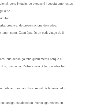
pcional, gens invasiu, de evocació i poesía amb textes
gir o no.
ximitat.
ertat creativa, de presentacions delicades.
tenen carta. Cada àpat és un petit viatge de 8
ules, nua sense gairebé guarniments perque el
dos, una cuina i l’altre a sala. A temporades han
fumada amb romaní, brou reduït de la seva pell i
 pastanaga escabetxada i verdolaga marina en