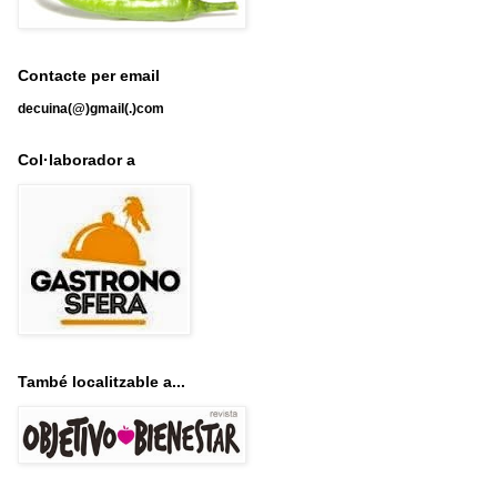
Contacte per email
decuina(@)gmail(.)com
Col·laborador a
També localitzable a...