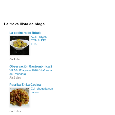
La meva llista de blogs
La cocinera de Bétulo
ACEITUNAS
CON ALIÑO
THAI
Fa 1 dia
Observación Gastronómica 2
VILAGUT agosto 2026 (Vilafranca
del Penedés)
Fa 2 dies
Paprika En La Cocina
Col rehogada con
bacon
Fa 3 dies