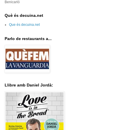
Benicarló
Què és decuina.net
Que és decuina.net
Parlo de restaurants a...
Llibre amb Daniel Jordà: