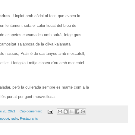
pedres
. Unplat amb còdol al fons que evoca la
on lentament sota el calor liquat del brou de
s de crispetes escumades amb safrà, fetge gras
arnositat salabrosa de la oliva kalamata
els nassos; Praliné de castanyes amb moscatell,
tlles i farigola i mitja closca d'ou amb moscatel
paladar, però la cullerada sempre es manté com a la
lós portat per gent meravellosa.
e 26, 2021
Cap comentari:
 nogué
,
ràdio
,
Restaurants