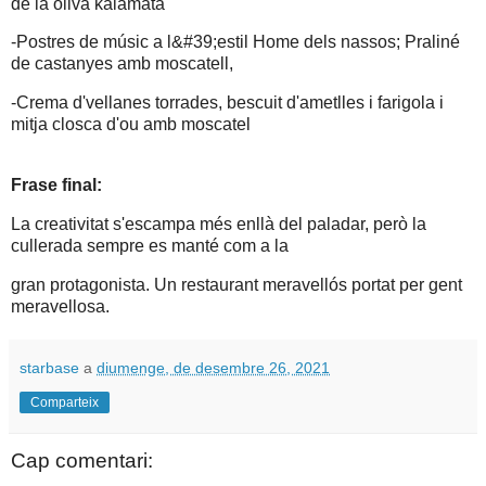
de la oliva kalamata
-Postres de músic a l&#39;estil Home dels nassos; Praliné
de castanyes amb moscatell,
-Crema d'vellanes torrades, bescuit d'ametlles i farigola i
mitja closca d'ou amb moscatel
Frase final:
La creativitat s'escampa més enllà del paladar, però la
cullerada sempre es manté com a la
gran protagonista. Un restaurant meravellós portat per gent
meravellosa.
starbase
a
diumenge, de desembre 26, 2021
Comparteix
Cap comentari: