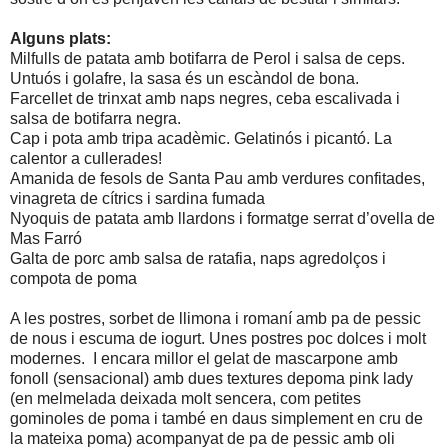
Alguns plats:
Milfulls de patata amb botifarra de Perol i salsa de ceps.
Untuós i golafre, la sasa és un escàndol de bona.
Farcellet de trinxat amb naps negres, ceba escalivada i
salsa de botifarra negra.
Cap i pota amb tripa acadèmic. Gelatinós i picantó. La
calentor a cullerades!
Amanida de fesols de Santa Pau amb verdures confitades,
vinagreta de cítrics i sardina fumada
Nyoquis de patata amb llardons i formatge serrat d’ovella de
Mas Farró
Galta de porc amb salsa de ratafia, naps agredolços i
compota de poma
A les postres, sorbet de llimona i romaní amb pa de pessic
de nous i escuma de iogurt. Unes postres poc dolces i molt
modernes.
I encara millor el gelat de mascarpone amb
fonoll (sensacional) amb dues textures depoma pink lady
(en melmelada deixada molt sencera, com petites
gominoles de poma i també en daus simplement en cru de
la mateixa poma) acompanyat de pa de pessic amb oli