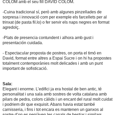
COLOM amb el seu fill DAVID COLOM.
-Cuina tradicional sí, però amb algunes pinzellades de
sorpresa i innovació com per exemple els farcellets per al
trinxat (de pasta fil.lo) o fer servir els naps negres en format
agredolç.
-Plats de presencia contundent i alhora amb gust i
presentación cuidada.
- Espectacular proposta de postres, on porta el timó en
David, format entre altres a Espai Sucre i on hi ha propostes
totalment contemporànies molt delicades i amb un punt
important de sofisticació.
Sala:
Elegant i enorme. L’edifici ja era hostal de ben antic, té
personalitat i una sala amb sostres de volta catalana amb
pilars de pedra, colors càlids i un encant del rural molt cuidat
i podriem dir que exquisit. Abans havia estat també
carnisseria, i fins i tot encara es mantenen un ganxos al
sostre d’on es penjàven les canals de bestiar i similars.