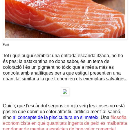
Font
Tot i que pugui semblar una entrada escandalitzada, no ho
és pas: la astaxantina no dona sabor, és un tema de
coloració i és un pigment no tòxic que a més a més es
controla amb analítiques per a que estigui present en una
quantitat similar a la que trobem en els exemplars salvatges.
Quicir, que l'escàndol segons com jo veig les coses no està
pas en que donin un color atractiu 'artificialment' al salmó,
sino
al concepte de la piscicultura en si mateix
. Una
filosofia
economicista en que quantitats ingents de peix es malbarata
per donar de menjar a espècies de bon valor comercial
,