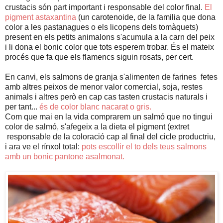
crustacis són part important i responsable del color final.
El
pigment astaxantina
(un carotenoide, de la familia que dona
color a les pastanagues o els licopens dels tomàquets)
present en els petits animalons s'acumula a la carn del peix
i li dona el bonic color que tots esperem trobar. És el mateix
procés que fa que els flamencs siguin rosats, per cert.
En canvi, els salmons de granja s'alimenten de farines fetes
amb altres peixos de menor valor comercial, soja, restes
animals i altres però en cap cas tasten crustacis naturals i
per tant...
és de color blanc nacarat o gris.
Com que mai en la vida comprarem un salmó que no tingui
color de salmó, s'afegeix a la dieta el pigment (extret
responsable de la coloració cap al final del cicle productriu,
i ara ve el rínxol total:
pots escollir el to dels teus salmons
amb un bonic pantone asalmonat.