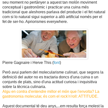
seu moment no pertànyer a aquest tan molón moviment
conceptual i gastronòmic i practicar una cuina més
tradicional que aleshores parlava del producte i el fet natural
com si lo natural sigui superior a allò artificial només per el
fet de ser-ho. Apriorismes everywhere.
Pierre Gagnaire i Herve This (
font
)
Però avui parlem del molecularisme culinari, que segons la
definició del autor no es tractaria doncs d'una cuina o un
conjunts de plats, sino d'una actitud curiosa i inquisitiva
sobre la tècnica culinaria.
Algu en contra d'entendre millor el món que l'envolta? La
gastronomia molecular, és com el rock'n'roll: ATTITUDE.
Aquest documental té deu anys,...em resulta força molest la