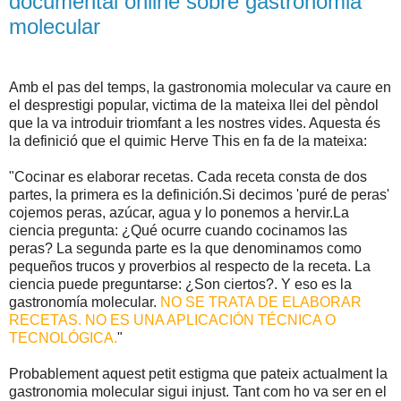
documental online sobre gastronomia
molecular
Amb el pas del temps, la gastronomia molecular va caure en
el desprestigi popular, victima de la mateixa llei del pèndol
que la va introduir triomfant a les nostres vides. Aquesta és
la definició que el quimic Herve This en fa de la mateixa:
"Cocinar es elaborar recetas. Cada receta consta de dos
partes, la primera es la definición.Si decimos 'puré de peras'
cojemos peras, azúcar, agua y lo ponemos a hervir.La
ciencia pregunta: ¿Qué ocurre cuando cocinamos las
peras? La segunda parte es la que denominamos como
pequeños trucos y proverbios al respecto de la receta. La
ciencia puede preguntarse: ¿Son ciertos?. Y eso es la
gastronomía molecular.
NO SE TRATA DE ELABORAR
RECETAS. NO ES UNA APLICACIÓN TÉCNICA O
TECNOLÓGICA.
"
Probablement aquest petit estigma que pateix actualment la
gastronomia molecular sigui injust. Tant com ho va ser en el