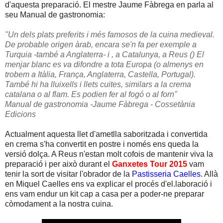
d'aquesta preparació. El mestre Jaume Fàbrega en parla al
seu Manual de gastronomia:
"Un dels plats preferits i més famosos de la cuina medieval.
De probable origen àrab, encara se'n fa per exemple a
Turquia -també a Anglaterra- i , a Catalunya, a Reus () El
menjar blanc es va difondre a tota Europa (o almenys en
trobem a Itàlia, França, Anglaterra, Castella, Portugal).
També hi ha lluixells i llets cuites, similars a la crema
catalana o al flam. Es podien fer al fogó o al forn"
Manual de gastronomia -Jaume Fàbrega - Cossetània
Edicions
Actualment aquesta llet d'ametlla saboritzada i convertida
en crema s'ha convertit en postre i només ens queda la
versió dolça. A Reus n'estan molt cofois de mantenir viva la
preparació i per això durant el
Ganxetes Tour 2015
vam
tenir la sort de visitar l'obrador de la
Pastisseria Caelles
. Allà
en Miquel Caelles ens va explicar el procés d'el.laboració i
ens vam endur un kit cap a casa per a poder-ne preparar
còmodament a la nostra cuina.