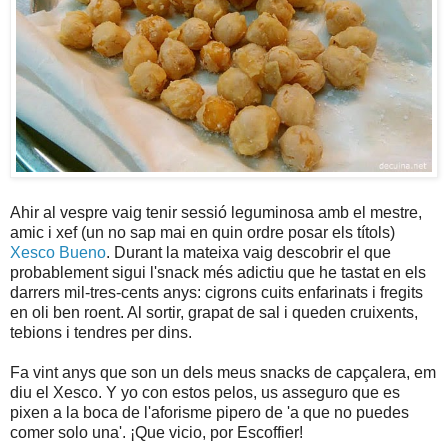
Ahir al vespre vaig tenir sessió leguminosa amb el mestre,
amic i xef (un no sap mai en quin ordre posar els títols)
Xesco Bueno
. Durant la mateixa vaig descobrir el que
probablement sigui l'snack més adictiu que he tastat en els
darrers mil-tres-cents anys: cigrons cuits enfarinats i fregits
en oli ben roent. Al sortir, grapat de sal i queden cruixents,
tebions i tendres per dins.
Fa vint anys que son un dels meus snacks de capçalera, em
diu el Xesco. Y yo con estos pelos, us asseguro que es
pixen a la boca de l'aforisme pipero de 'a que no puedes
comer solo una'. ¡Que vicio, por Escoffier!