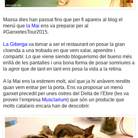
Massa dies han passat fins que per fi apareix al blog el
menú que
la Mai
ens va preparar per al
#GanxetesTour2015.
La Giberga
va tornar a ser el restaurant on posar la gran
cloenda a una trobada en que vem xalar, aprendre i
compartir. Lo que viene siendo bloguerismo del bueno més
enllà de les pantalles i una bona forma de posar somriures a
la agror que de tant en tant ens posa la vida a la retina.
A la Mai ens la estimem molt, així que ja hi anàvem rendits
quan vem entrar per la porta. Ens va proposar un menú
ganxet precedit per unes ostres del Delta de l'Ebre (les va
proveir l'empresa
Musclarium
) que són un producte que
molts catalans encara han de descobrir.