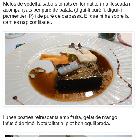
Melòs de vedella, sabors torrats en format terrina llescada i
acompanyats per puré de patata (digui-li puré fi, digui-li
parmentier :P) i de purè de carbassa. El que hi ha sobre la
carn és nap confitadet.
I unes postres refrescants amb fruita, gelat de mango i
infusió de timó. Naturalitat al plat ben equilibrada.