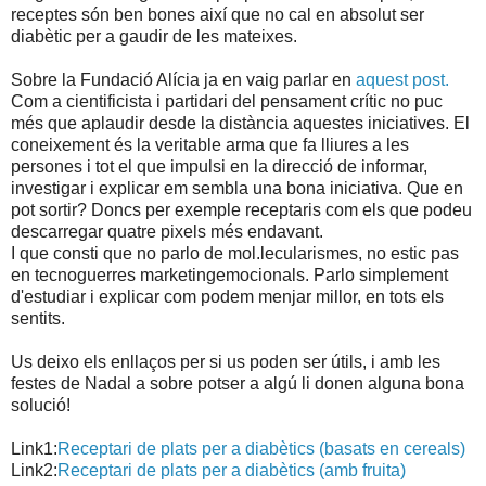
receptes són ben bones així que no cal en absolut ser
diabètic per a gaudir de les mateixes.
Sobre la Fundació Alícia ja en vaig parlar en
aquest post.
Com a cientificista i partidari del pensament crític no puc
més que aplaudir desde la distància aquestes iniciatives. El
coneixement és la veritable arma que fa lliures a les
persones i tot el que impulsi en la direcció de informar,
investigar i explicar em sembla una bona iniciativa. Que en
pot sortir? Doncs per exemple receptaris com els que podeu
descarregar quatre pixels més endavant.
I que consti que no parlo de mol.lecularismes, no estic pas
en tecnoguerres marketingemocionals. Parlo simplement
d'estudiar i explicar com podem menjar millor, en tots els
sentits.
Us deixo els enllaços per si us poden ser útils, i amb les
festes de Nadal a sobre potser a algú li donen alguna bona
solució!
Link1:
Receptari de plats per a diabètics (basats en cereals)
Link2:
Receptari de plats per a diabètics (amb fruita)