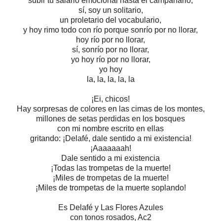
subir tu salario emocional hasta el campanario,
sí, soy un solitario,
un proletario del vocabulario,
y hoy rimo todo con río porque sonrío por no llorar,
hoy río por no llorar,
sí, sonrío por no llorar,
yo hoy río por no llorar,
yo hoy
la, la, la, la, la
¡Ei, chicos!
Hay sorpresas de colores en las cimas de los montes,
millones de setas perdidas en los bosques
con mi nombre escrito en ellas
gritando: ¡Delafé, dale sentido a mi existencia!
¡Aaaaaaah!
Dale sentido a mi existencia
¡Todas las trompetas de la muerte!
¡Miles de trompetas de la muerte!
¡Miles de trompetas de la muerte soplando!
Es Delafé y Las Flores Azules
con tonos rosados, Ac2