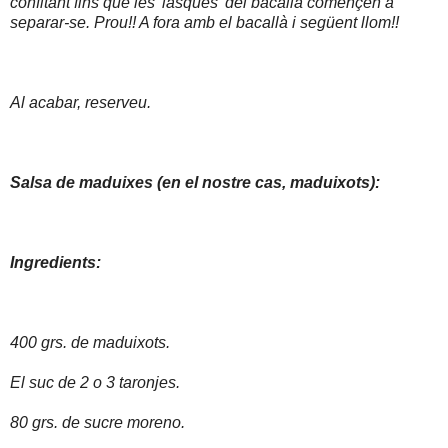
confitant fins que les 'lasques' del bacallà començen a
separar-se. Prou!! A fora amb el bacallà i següent llom!!
Al acabar, reserveu.
Salsa de maduixes (en el nostre cas, maduixots):
Ingredients:
400 grs. de maduixots.
El suc de 2 o 3 taronjes.
80 grs. de sucre moreno.