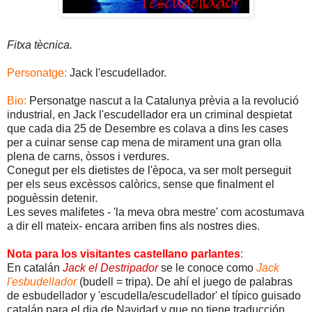
Fitxa tècnica.
Personatge:
Jack l'escudellador.
Bio:
Personatge nascut a la Catalunya prèvia a la revolució
industrial, en Jack l'escudellador era un criminal despietat
que cada dia 25 de Desembre es colava a dins les cases
per a cuinar sense cap mena de mirament una gran olla
plena de carns, òssos i verdures.
Conegut per els dietistes de l'època, va ser molt perseguit
per els seus excèssos calòrics, sense que finalment el
poguèssin detenir.
Les seves malifetes - 'la meva obra mestre' com acostumava
a dir ell mateix- encara arriben fins als nostres dies.
Nota para los visitantes castellano parlantes
:
En catalán
Jack el Destripador
se le conoce como
Jack
l'esbudellador
(budell = tripa). De ahí el juego de palabras
de esbudellador y 'escudella/escudellador' el típico guisado
catalán para el dia de Navidad y que no tiene traducción