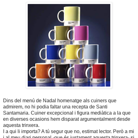
Dins del menú de Nadal homenatge als cuiners que
admirem, no hi podia faltar una recepta de Santi
Santamaria. Cuiner excepcional i figura mediàtica a la que
en diverses ocasions hem disparat argumentalment desde
aquesta trinxera.
I a qui li importa? A tú segur que no, estimat lector. Però a mi
i al meu diari personal -que és justament aquesta trinxera- si