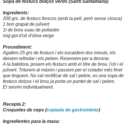
Sopa de festucs dolços verds (Santi Santamaria)
Ingredients:
200 grs. de festucs frescos (amb la pell, però sense closca)
1 bon grapat de julivert
1l de brou suau de pollastre
mig got d'oli d'oliva verge
Procediment:
Agafem 25 grs de festucs i els escaldem dos minuts, els
deixem refredar i els pelem. Reservem per a decorar.
A la batidora, posem els festucs amb el litre de brou, l'oli i el
julivert. Triturem al màxim i passem per el colador més finet
que tinguem. No cal rectificar de sal i pebre, es una sopa de
festucs dolços i el brou ja porta un puntet de sal i pebre.
El servim individualment.
Recepta 2:
Croquetes de ceps (
copiada de gastromimix
)
Ingredientes para la masa: