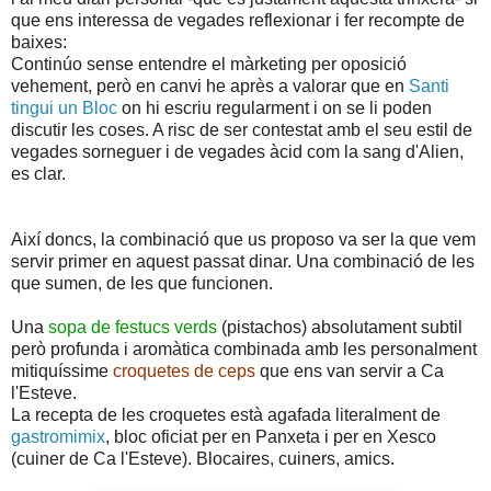
que ens interessa de vegades reflexionar i fer recompte de
baixes:
Continúo sense entendre el màrketing per oposició
vehement, però en canvi he après a valorar que en
Santi
tingui un Bloc
on hi escriu regularment i on se li poden
discutir les coses. A risc de ser contestat amb el seu estil de
vegades sorneguer i de vegades àcid com la sang d'Alien,
es clar.
Així doncs, la combinació que us proposo va ser la que vem
servir primer en aquest passat dinar. Una combinació de les
que sumen, de les que funcionen.
Una
sopa de festucs verds
(pistachos) absolutament subtil
però profunda i aromàtica combinada amb les personalment
mitiquíssime
croquetes de ceps
que ens van servir a Ca
l'Esteve.
La recepta de les croquetes està agafada literalment de
gastromimix
, bloc oficiat per en Panxeta i per en Xesco
(cuiner de Ca l'Esteve). Blocaires, cuiners, amics.