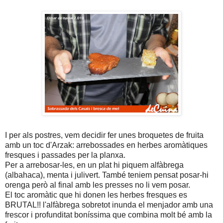
I per als postres, vem decidir fer unes broquetes de fruita
amb un toc d'Arzak: arrebossades en herbes aromàtiques
fresques i passades per la planxa.
Per a arrebosar-les, en un plat hi piquem alfàbrega
(albahaca), menta i julivert. També teniem pensat posar-hi
orenga però al final amb les presses no li vem posar.
El toc aromàtic que hi donen les herbes fresques es
BRUTAL!! l'alfàbrega sobretot inunda el menjador amb una
frescor i profunditat boníssima que combina molt bé amb la