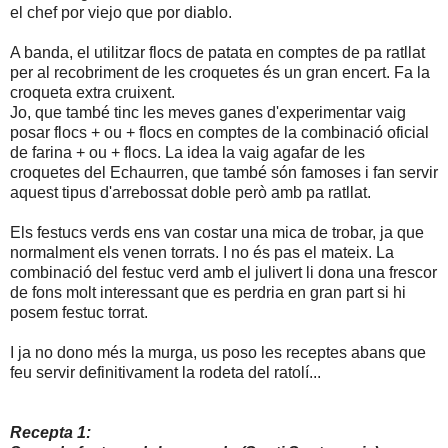
el chef por viejo que por diablo.
A banda, el utilitzar flocs de patata en comptes de pa ratllat
per al recobriment de les croquetes és un gran encert. Fa la
croqueta extra cruixent.
Jo, que també tinc les meves ganes d'experimentar vaig
posar flocs + ou + flocs en comptes de la combinació oficial
de farina + ou + flocs. La idea la vaig agafar de les
croquetes del Echaurren, que també són famoses i fan servir
aquest tipus d'arrebossat doble però amb pa ratllat.
Els festucs verds ens van costar una mica de trobar, ja que
normalment els venen torrats. I no és pas el mateix. La
combinació del festuc verd amb el julivert li dona una frescor
de fons molt interessant que es perdria en gran part si hi
posem festuc torrat.
I ja no dono més la murga, us poso les receptes abans que
feu servir definitivament la rodeta del ratolí...
Recepta 1: