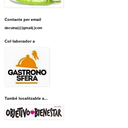
Contacte per email
decuina(@)gmail(.)com
Col·laborador a
També localitzable a...