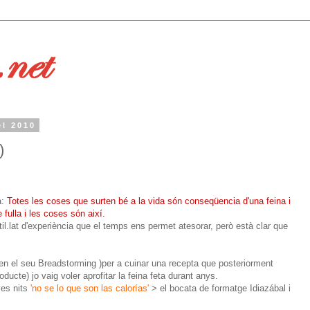
el 2010
)
a:
Totes les coses que surten bé a la vida són conseqüencia d'una feina i
fulla i les coses són així.
til.lat d'experiència que el temps ens permet atesorar, però està clar que
en el seu Breadstorming )per a cuinar una recepta que posteriorment
ducte) jo vaig voler aprofitar la feina feta durant anys.
ves nits
'no se lo que son las calorías'
> el bocata de formatge Idiazábal i