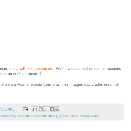
inari,
cuina with xescoesteroids
. Però... a quina part de les instruccions
tant un autèntic mestre?
a ensenyar-vos la recepta 'com a tal' i les imatges capturades durant el
e 15, 2010
eadstorming
,
ca l'esteve
,
entrants i tapes
,
grans cuiners
,
xesco bueno