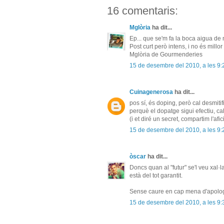
16 comentaris:
Mglòria
ha dit...
Ep... que se'm fa la boca aigua de m
Post curt però intens, i no és millor 
Mglòria de Gourmenderies
15 de desembre del 2010, a les 9:
Cuinagenerosa
ha dit...
pos sí, és doping, però cal desmiti
perquè el dopatge sigui efectiu, ca
(i et diré un secret, compartim l'af
15 de desembre del 2010, a les 9:
òscar
ha dit...
Doncs quan al "futur" se'l veu xal·l
està del tot garantit.
Sense caure en cap mena d'apologia
15 de desembre del 2010, a les 9: