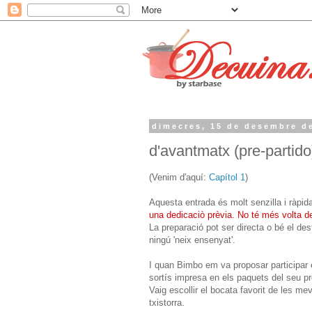
dimecres, 15 de desembre d
d'avantmatx (pre-partido
(Venim d'aquí:
Capítol 1
)
Aquesta entrada és molt senzilla i ràpid
una dedicaciò prèvia. No té més volta de 
La preparació pot ser directa o bé el des
ningú 'neix ensenyat'.
I quan Bimbo em va proposar participar 
sortís impresa en els paquets del seu pro
Vaig escollir el bocata favorit de les me
txistorra.