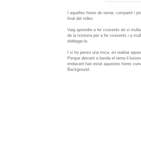
I aquelles hores de xerrar, compartir i p
final del video.
Vaig aprendre a fer cruixents de vi mullan
de la txistorra per a fer cruixents i a mul
doblegar-lo.
I si ho penso una mica, en realitat aqu
Perque deixant a banda el tema il.lusio
endavant han estat aquestes hores cuina
Background.