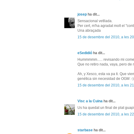
josep
ha dit...
Sensacional vetllada.
Per cert, m'ha agradat molt el "contr
Una abraçada
15 de desembre del 2010, a les 20
eSedidió
ha dit...
Hummmmm...... revisando mi comen
Que no retiro nada, vaya, pero de me
Ah, y Xesco, esta va pa ti. Que vi
genética sin necesidad de OGM :-)
15 de desembre del 2010, a les 21
Visc a la Cuina
ha dit...
Us ha quedat un final de plat guap
15 de desembre del 2010, a les 22
starbase
ha dit...