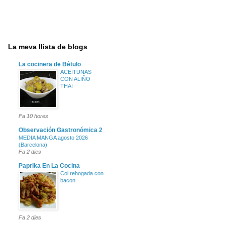
La meva llista de blogs
La cocinera de Bétulo
ACEITUNAS
CON ALIÑO
THAI
Fa 10 hores
Observación Gastronómica 2
MEDIA MANGA agosto 2026
(Barcelona)
Fa 2 dies
Paprika En La Cocina
Col rehogada con
bacon
Fa 2 dies