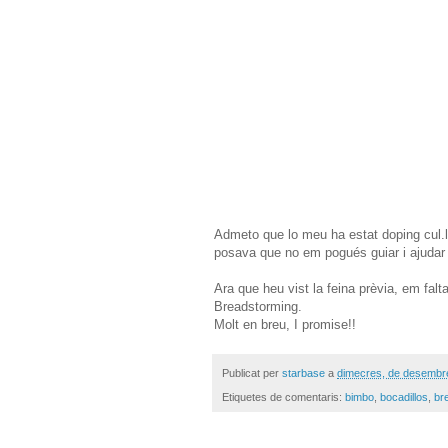
Admeto que lo meu ha estat doping cul.l
posava que no em pogués guiar i ajudar 
Ara que heu vist la feina prèvia, em falt
Breadstorming.
Molt en breu, I promise!!
Publicat per
starbase
a
dimecres, de desembr
Etiquetes de comentaris:
bimbo
,
bocadillos
,
br