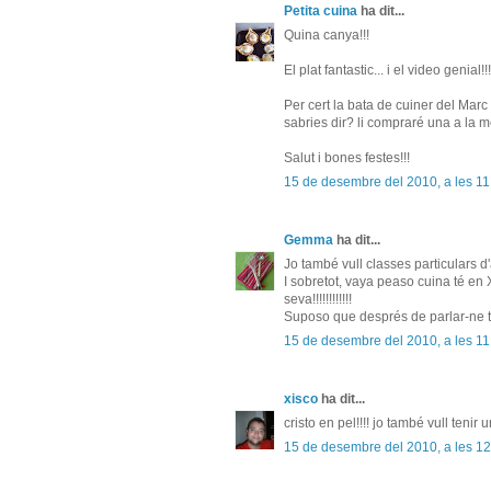
Petita cuina
ha dit...
Quina canya!!!
El plat fantastic... i el video genial
Per cert la bata de cuiner del Marc
sabries dir? li compraré una a la 
Salut i bones festes!!!
15 de desembre del 2010, a les 11
Gemma
ha dit...
Jo també vull classes particulars d
I sobretot, vaya peaso cuina té en
seva!!!!!!!!!!!!
Suposo que després de parlar-ne tan
15 de desembre del 2010, a les 11
xisco
ha dit...
cristo en pel!!!! jo també vull tenir
15 de desembre del 2010, a les 12