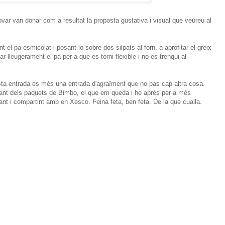
rovar van donar com a resultat la proposta gustativa i visual que veureu al
t el pa esmicolat i posant-lo sobre dos silpats al forn, a aprofitar el greix
lar lleugerament el pa per a que es torni flexible i no es trenqui al
esta entrada es més una entrada d'agraïment que no pas cap altra cosa.
nant dels paquets de Bimbo, el que em queda i he après per a més
nt i compartint amb en Xesco. Feina feta, ben feta. De la que cualla.