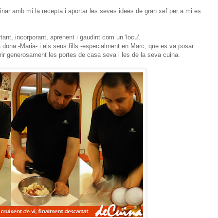
inar amb mi la recepta i aportar les seves idees de gran xef per a mi es
tant, incorporant, aprenent i gaudint com un 'locu'.
a dona -Maria- i els seus fills -especialment en Marc, que es va posar
obrir generosament les portes de casa seva i les de la seva cuina.