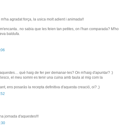
!!! m'ha agradat força, la usica molt adient i animada!!
 m'encanta.. no sabia que les feien tan petites, on l'han comparada? M'ho
meva baldufa.
:06
'aquestes.... què haig de fer per demanar-les? On m'haig d'apuntar? :)
 Xesco, el meu somni es tenir una cuina amb taula al mig com la
t, ens posaràs la recepta definitiva d'aquesta creació, oi? ;)
:52
 una jornada d'aquestes!!!
:30