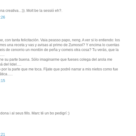
na creativa...:)). Molt be la sessió eh?.
:26
e, con tanta felicitación. Vaia peasso papo, neng. A ver si lo entiendo: los
curres una receta y vas y avisas al primo de Zumosol? Y encima lo cuentas
neis de cenorrio un montón de peña y comeis otra cosa? Tu verás, que la
...
ne su parte buena. Sólo imaginarme que fueses colega del arola me
 del lidel.....
por la parte que me toca. Fíjate que podré narrar a mis nietos como fue
ica......
:15
ona i al seus fills. Marc té un bo pedigrí :)
:21