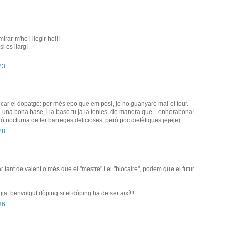
irar-m'ho i llegir-ho!!!
si és llarg!
23
ficar el dopatge: per més epo que em posi, jo no guanyaré mai el tour.
l una bona base, i la base tu ja la tenies, de manera que... enhorabona!
ició nocturna de fer barreges delicioses, però poc dietètiques jejeje)
28
ar tant de valent o més que el "mestre" i el "blocaire", podem que el futur
: benvolgut dòping si el dòping ha de ser així!!!
36