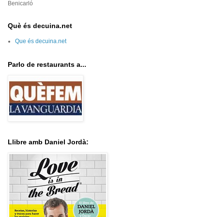
Benicarló
Què és decuina.net
Que és decuina.net
Parlo de restaurants a...
Llibre amb Daniel Jordà: