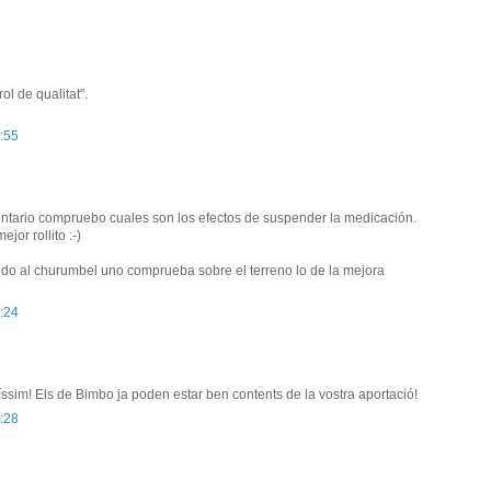
ol de qualitat".
:55
tario compruebo cuales son los efectos de suspender la medicación.
jor rollito :-)
endo al churumbel uno comprueba sobre el terreno lo de la mejora
:24
íssim! Els de Bimbo ja poden estar ben contents de la vostra aportació!
:28