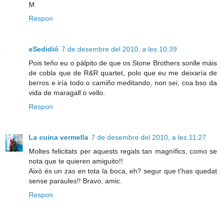
M
Respon
eSedidió
7 de desembre del 2010, a les 10:39
Pois teño eu o pálpito de que os Stone Brothers sonlle máis
de cobla que de R&R quartet, polo que eu me deixaría de
berros e iría todo o camiño meditando, non sei, coa bso da
vida de maragall o vello.
Respon
La cuina vermella
7 de desembre del 2010, a les 11:27
Moltes felicitats per aquests regals tan magnífics, como se
nota que te quieren amiguito!!
Això és un zas en tota la boca, eh? segur que t'has quedat
sense paraules!! Bravo, amic.
Respon