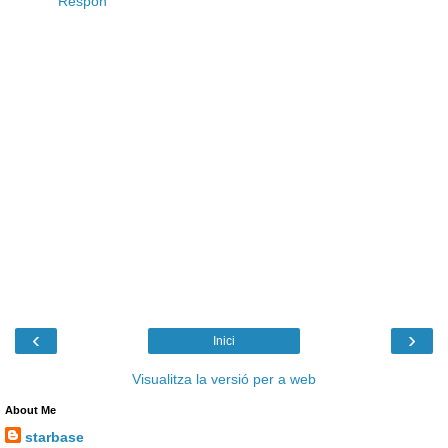
Respon
‹
›
Inici
Visualitza la versió per a web
About Me
starbase