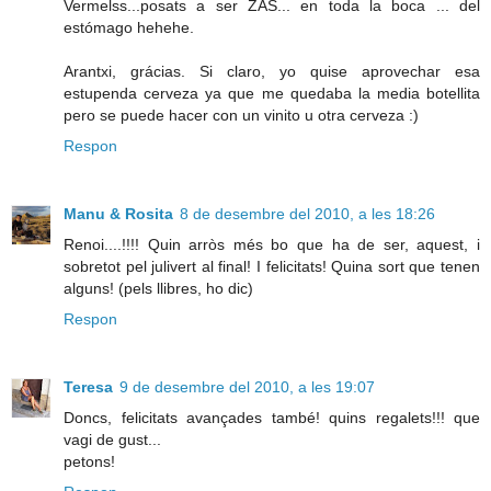
Vermelss...posats a ser ZAS... en toda la boca ... del
estómago hehehe.
Arantxi, grácias. Si claro, yo quise aprovechar esa
estupenda cerveza ya que me quedaba la media botellita
pero se puede hacer con un vinito u otra cerveza :)
Respon
Manu & Rosita
8 de desembre del 2010, a les 18:26
Renoi....!!!! Quin arròs més bo que ha de ser, aquest, i
sobretot pel julivert al final! I felicitats! Quina sort que tenen
alguns! (pels llibres, ho dic)
Respon
Teresa
9 de desembre del 2010, a les 19:07
Doncs, felicitats avançades també! quins regalets!!! que
vagi de gust...
petons!