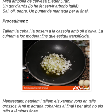
Mitja ampolla de cervesa Bleder Drac.
Un got d'arròs (jo he fet servir arborio italià)
Sal, oli, pebre.
Un puntet de mantega per al final.
Procediment:
Tallem la ceba i la posem a la cassola amb oli d'oliva. La
cuinem a foc moderat fins que estigui translúcida.
Mentrestant, netejem i tallem els xampinyons en talls
grossos. A mi m'agrada trobar-los al final i per això no els
tallo a làmines fines.