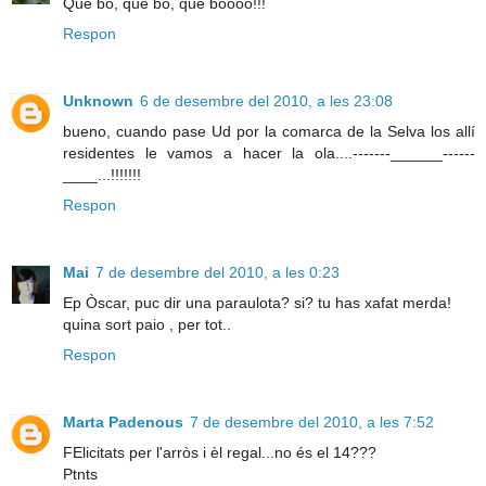
Que bo, que bo, que boooo!!!
Respon
Unknown
6 de desembre del 2010, a les 23:08
bueno, cuando pase Ud por la comarca de la Selva los allí
residentes le vamos a hacer la ola....-------______------
____...!!!!!!!
Respon
Mai
7 de desembre del 2010, a les 0:23
Ep Òscar, puc dir una paraulota? si? tu has xafat merda!
quina sort paio , per tot..
Respon
Marta Padenous
7 de desembre del 2010, a les 7:52
FElicitats per l'arròs i èl regal...no és el 14???
Ptnts