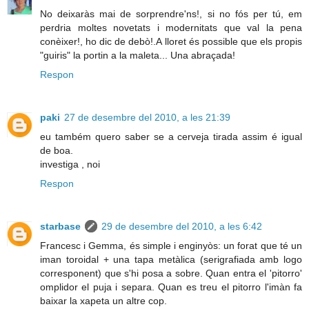
No deixaràs mai de sorprendre'ns!, si no fós per tú, em
perdria moltes novetats i modernitats que val la pena
conèixer!, ho dic de debò!.A lloret és possible que els propis
"guiris" la portin a la maleta... Una abraçada!
Respon
paki
27 de desembre del 2010, a les 21:39
eu também quero saber se a cerveja tirada assim é igual
de boa.
investiga , noi
Respon
starbase
29 de desembre del 2010, a les 6:42
Francesc i Gemma, és simple i enginyòs: un forat que té un
iman toroidal + una tapa metàlica (serigrafiada amb logo
corresponent) que s'hi posa a sobre. Quan entra el 'pitorro'
omplidor el puja i separa. Quan es treu el pitorro l'imàn fa
baixar la xapeta un altre cop.