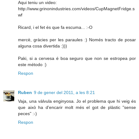
Aqui teniu un video:
http://www.grinonindustries.com/videos/CupMagnetFridge.s
wf
Ricard, i el fet és que fa escuma... :-O
mercè, gràcies per les paraules :) Només tracto de posar
alguna cosa divertida :)))
Paki, si a cervesa é boa seguro que non se estropea por
este método :)
Respon
Ruben
9 de gener del 2011, a les 8:21
Vaja, una vàlvula enginyosa. Jo el problema que hi veig és
que això ha d'encarir molt més el got de plàstic "sense
peces" :-)
Respon