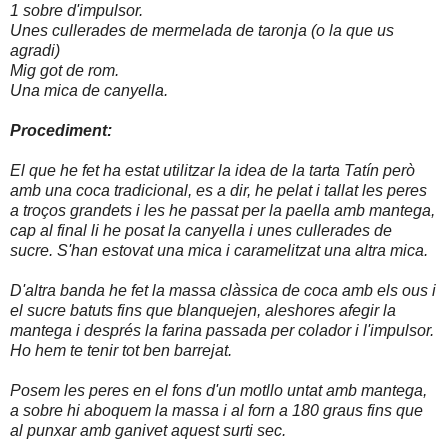
1 sobre d'impulsor.
Unes cullerades de mermelada de taronja (o la que us
agradi)
Mig got de rom.
Una mica de canyella.
Procediment:
El que he fet ha estat utilitzar la idea de la tarta Tatín però
amb una coca tradicional, es a dir, he pelat i tallat les peres
a troços grandets i les he passat per la paella amb mantega,
cap al final li he posat la canyella i unes cullerades de
sucre. S'han estovat una mica i caramelitzat una altra mica.
D'altra banda he fet la massa clàssica de coca amb els ous i
el sucre batuts fins que blanquejen, aleshores afegir la
mantega i després la farina passada per colador i l'impulsor.
Ho hem te tenir tot ben barrejat.
Posem les peres en el fons d'un motllo untat amb mantega,
a sobre hi aboquem la massa i al forn a 180 graus fins que
al punxar amb ganivet aque
st surti sec.