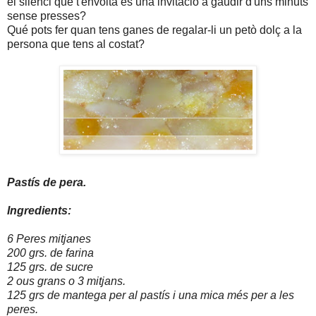
el silenci que t'envolta és una invitació a gaudir d'uns minuts
sense presses?
Qué pots fer quan tens ganes de regalar-li un petò dolç a la
persona que tens al costat?
Pastís de pera.
Ingredients:
6 Peres mitjanes
200 grs. de farina
125 grs. de sucre
2 ous grans o 3 mitjans.
125 grs de mantega per al pastís i una mica més per a les
peres.