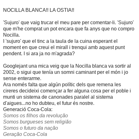
NOCILLA BLANCA!! LA OSTIA!!
'Sujuro' que vaig trucar el meu pare per comentar-li. 'Sujuro'
que m'he comprat un pot encara que fa anys que no compro
Nocilla.
I 'sujuro' que el tinc a la taula de la cuina esperant el
moment en que creui el mirall i trenqui amb aquest punt
pendent. I si ara ja no m'agrada?
Googlejant una mica veig que la Nocilla blanca va sortir al
2002, o sigui que tenía un somni caminant per el món i jo
sense enterarme.
Ara només falta que algún polític dels que remena les
cireres decideixi començar a fer alguna cosa per el poble i
munti un sistema de canonades paralel al sistema
d'aigues...no ho dubteu, el futur és nostre.
Generació Coca-Cola:
Somos os filhos da revolução
Somos burgueses sem religião
Somos o futuro da nação
Geração Coca-Cola