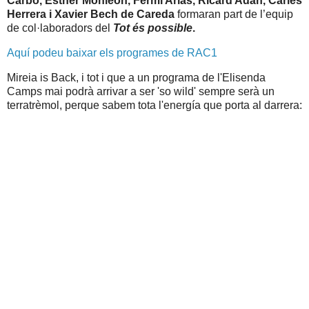
Carbó, Esther Monleón, Fermí Arias, Ricard Adán, Carles
Herrera i Xavier Bech de Careda
formaran part de l’equip
de col·laboradors del
Tot és possible
.
Aquí podeu baixar els programes de RAC1
Mireia is Back, i tot i que a un programa de l'Elisenda
Camps mai podrà arrivar a ser 'so wild' sempre serà un
terratrèmol, perque sabem tota l'energía que porta al darrera: