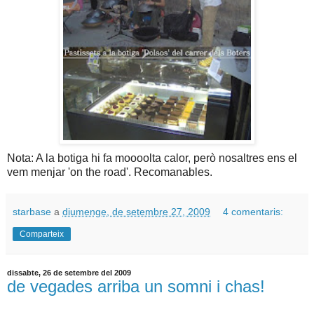
Nota: A la botiga hi fa moooolta calor, però nosaltres ens el
vem menjar 'on the road'. Recomanables.
starbase
a
diumenge, de setembre 27, 2009
4 comentaris:
Comparteix
dissabte, 26 de setembre del 2009
de vegades arriba un somni i chas!