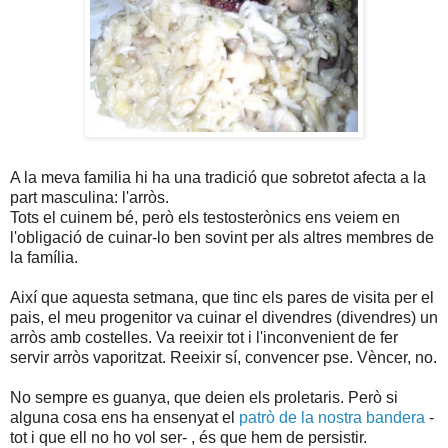
A la meva familia hi ha una tradició que sobretot afecta a la
part masculina: l'arròs.
Tots el cuinem bé, però els testosterònics ens veiem en
l'obligació de cuinar-lo ben sovint per als altres membres de
la família.
Així que aquesta setmana, que tinc els pares de visita per el
pais, el meu progenitor va cuinar el divendres (divendres) un
arròs amb costelles. Va reeixir tot i l'inconvenient de fer
servir arròs vaporitzat. Reeixir sí, convencer pse. Vèncer, no.
No sempre es guanya, que deien els proletaris. Però si
alguna cosa ens ha ensenyat el
patrò de la nostra bandera
-
tot i que ell no ho vol ser- , és que hem de persistir.