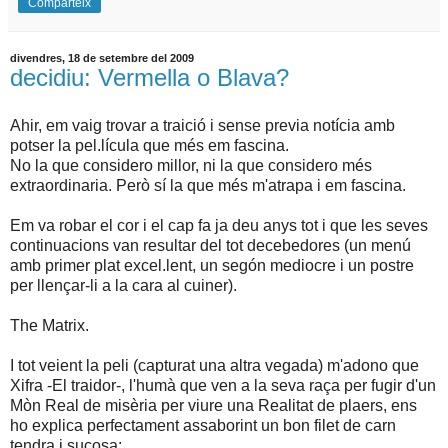
Comparteix
divendres, 18 de setembre del 2009
decidiu: Vermella o Blava?
Ahir, em vaig trovar a traició i sense previa notícia amb
potser la pel.lícula que més em fascina.
No la que considero millor, ni la que considero més
extraordinaria. Però sí la que més m'atrapa i em fascina.
Em va robar el cor i el cap fa ja deu anys tot i que les seves
continuacions van resultar del tot decebedores (un menú
amb primer plat excel.lent, un segón mediocre i un postre
per llençar-li a la cara al cuiner).
The Matrix.
I tot veient la peli (capturat una altra vegada) m'adono que
Xifra -El traidor-, l'humà que ven a la seva raça per fugir d'un
Mòn Real de misèria per viure una Realitat de plaers, ens
ho explica perfectament assaborint un bon filet de carn
tendra i sucosa: