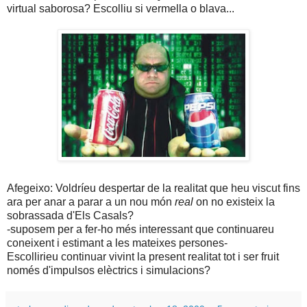
virtual saborosa? Escolliu si vermella o blava...
Afegeixo: Voldríeu despertar de la realitat que heu viscut fins
ara per anar a parar a un nou món
real
on no existeix la
sobrassada d'Els Casals?
-suposem per a fer-ho més interessant que continuareu
coneixent i estimant a les mateixes persones-
Escollirieu continuar vivint la present realitat tot i ser fruit
només d'impulsos elèctrics i simulacions?