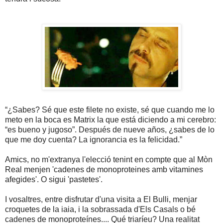
“¿Sabes? Sé que este filete no existe, sé que cuando me lo
meto en la boca es Matrix la que está diciendo a mi cerebro:
“es bueno y jugoso”. Después de nueve años, ¿sabes de lo
que me doy cuenta? La ignorancia es la felicidad.”
Amics, no m'extranya l'elecció tenint en compte que al Mòn
Real menjen 'cadenes de monoproteines amb vitamines
afegides'. O sigui 'pastetes'.
I vosaltres, entre disfrutar d'una visita a El Bulli, menjar
croquetes de la iaia, i la sobrassada d'Els Casals o bé
cadenes de monoproteínes.... Qué triaríeu? Una realitat