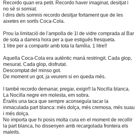
Recordo quan era petit. Recordo haver imaginat, desitjat i
no sé si somiat.
I dins dels somnis recordo desitjar fortament que de les
aixetes en sortís Coca-Cola.
Prou la limitació de l'ampolla de 1l de vidre comprada al Bar
de sota a darrera hora per a que estigués fresqueta.
1 litre per a compartir amb tota la família. 1 litre!!
Aquella Coca-Cola era autèntic manà restringit. Cada glop,
mesurat. Cada glop, disfrutat.
Descomptat del minso got.
De moment un got, ja veurem si en queda més.
I també recordo demanar, pregar, exigir!! la Nocilla blanca.
La Nocilla negre em molesta, em sobra.
Éra/és una taca que sempre aconseguía tacar la
inmaculada part blanca: més dolça, més cremosa, més suau
i més dolça.
No importa que hi posis molta cura en el moment de recollir
la part blanca, ho dissenyen amb recargolada frontera els
maleits.