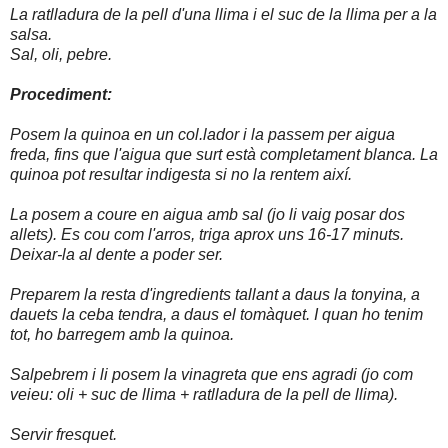
La ratlladura de la pell d'una llima i el suc de la llima per a la
salsa.
Sal, oli, pebre.
Procediment:
Posem la quinoa en un col.lador i la passem per aigua
freda, fins que l'aigua que surt està completament blanca. La
quinoa pot resultar indigesta si no la rentem així.
La posem a coure en aigua amb sal (jo li vaig posar dos
allets). Es cou com l'arros, triga aprox uns 16-17 minuts.
Deixar-la al dente a poder ser.
Preparem la resta d'ingredients tallant a daus la tonyina, a
dauets la ceba tendra, a daus el tomàquet. I quan ho tenim
tot, ho barregem amb la quinoa.
Salpebrem i li posem la vinagreta que ens agradi (jo com
veieu: oli + suc de llima + ratlladura de la pell de llima).
Servir fresquet.