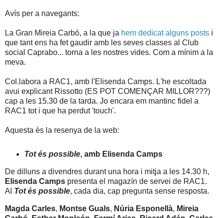
Avís per a navegants:
La Gran Mireia Carbó, a la que ja
hem dedicat alguns posts
i
que tant ens ha fet gaudir amb les seves classes al Club
social Caprabo... torna a les nostres vides. Com a mínim a la
meva.
Col.labora a RAC1, amb l'Elisenda Camps. L'he escoltada
avui explicant Rissotto (ES POT COMENÇAR MILLOR???)
cap a les 15.30 de la tarda. Jo encara em mantinc fidel a
RAC1 tot i que ha perdut 'touch'.
Aquesta ès la resenya de la web:
Tot és possible
, amb Elisenda Camps
De dilluns a divendres durant una hora i mitja a les 14.30 h,
Elisenda Camps
presenta el magazín de servei de RAC1.
Al
Tot és possible
, cada dia, cap pregunta sense resposta.
Magda Carles
,
Montse Guals
,
Núria Esponellà
,
Mireia