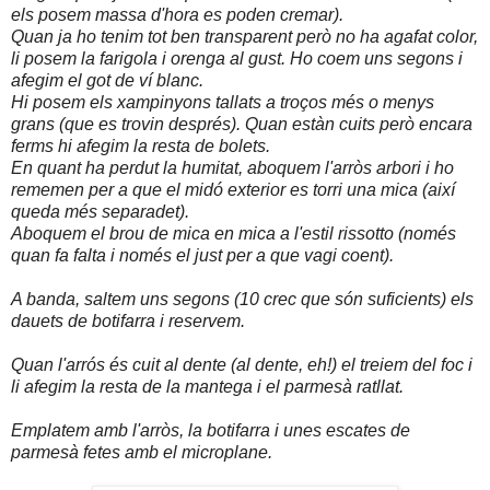
els posem massa d'hora es poden cremar).
Quan ja ho tenim tot ben transparent però no ha agafat color,
li posem la farigola i orenga al gust. Ho coem uns segons i
afegim el got de ví blanc.
Hi posem els xampinyons tallats a troços més o menys
grans (que es trovin després). Quan estàn cuits però encara
ferms hi afegim la resta de bolets.
En quant ha perdut la humitat, aboquem l'arròs arbori i ho
r
ememen per a que el midó exterior es torri una mica (així
queda més separadet).
Aboquem el brou de mica en mica a l'estil rissotto (només
quan fa falta i només el just per a que vagi coent).
A banda, saltem uns segons (10 crec que són suficients) els
dauets de botifarra i reservem.
Quan l'arrós és cuit al dente (al dente, eh!) el treiem del foc i
li afegim la resta de la mantega i el parmesà ratllat.
Emplatem amb l'arròs, la botifarra i unes escates de
parmesà fetes amb el microplane.