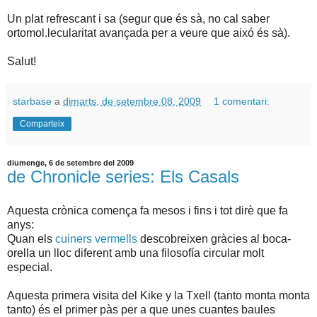
Un plat refrescant i sa (segur que és sà, no cal saber
ortomol.lecularitat avançada per a veure que aixó és sà).
Salut!
starbase
a
dimarts, de setembre 08, 2009
1 comentari:
Comparteix
diumenge, 6 de setembre del 2009
de Chronicle series: Els Casals
Aquesta crònica comença fa mesos i fins i tot dirè que fa
anys:
Quan els
cuiners vermells
descobreixen gràcies al boca-
orella un lloc diferent amb una filosofía circular molt
especial.
Aquesta primera visita del Kike y la Txell (tanto monta monta
tanto) és el primer pàs per a que unes cuantes baules