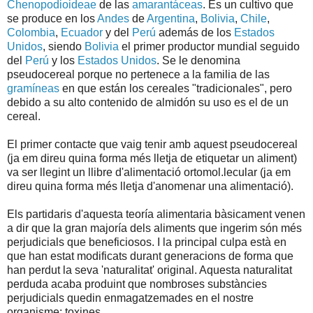
Chenopodioideae
de las
amarantáceas
. Es un cultivo que
se produce en los
Andes
de
Argentina
,
Bolivia
,
Chile
,
Colombia
,
Ecuador
y del
Perú
además de los
Estados
Unidos
, siendo
Bolivia
el primer productor mundial seguido
del
Perú
y los
Estados Unidos
. Se le denomina
pseudocereal porque no pertenece a la familia de las
gramíneas
en que están los cereales "tradicionales", pero
debido a su alto contenido de almidón su uso es el de un
cereal.
El primer contacte que vaig tenir amb aquest pseudocereal
(ja em direu quina forma més lletja de etiquetar un aliment)
va ser llegint un llibre d'alimentació ortomol.lecular (ja em
direu quina forma més lletja d'anomenar una alimentació).
Els partidaris d'aquesta teoría alimentaria bàsicament venen
a dir que la gran majoría dels aliments que ingerim són més
perjudicials que beneficiosos. I la principal culpa està en
que han estat modificats durant generacions de forma que
han perdut la seva 'naturalitat' original. Aquesta naturalitat
perduda acaba produint que nombroses substàncies
perjudicials quedin enmagatzemades en el nostre
organisme: toxines.