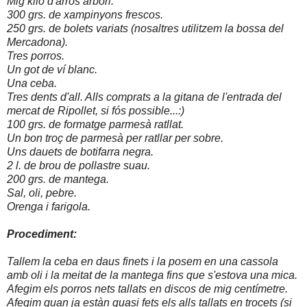
Mig kilo d'arròs arbori.
300 grs. de xampinyons frescos.
250 grs. de bolets variats (nosaltres utilitzem la bossa del
Mercadona).
Tres porros.
Un got de ví blanc.
Una ceba.
Tres dents d'all. Alls comprats a la gitana de l'entrada del
mercat de Ripollet, si fós possible...:)
100 grs. de formatge parmesà ratllat.
Un bon troç de parmesà per ratllar per sobre.
Uns dauets de botifarra negra.
2 l. de brou de pollastre suau.
200 grs. de mantega.
Sal, oli, pebre.
Orenga i farigola.
Procediment:
Tallem la ceba en daus finets i la posem en una cassola
amb
oli i la meitat de la mantega fins que s'estova una mica.
Afegim els porros nets tallats en discos de mig centímetre.
Afegim quan ja estàn quasi fets els alls tallats en trocets (si