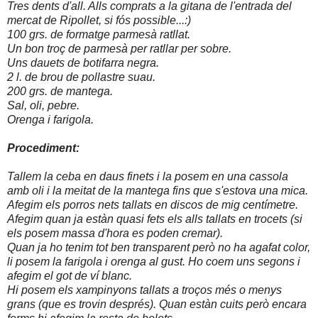
Tres dents d'all. Alls comprats a la gitana de l'entrada del
mercat de Ripollet, si fós possible...:)
100 grs. de formatge parmesà ratllat.
Un bon troç de parmesà per ratllar per sobre.
Uns dauets de botifarra negra.
2 l. de brou de pollastre suau.
200 grs. de mantega.
Sal, oli, pebre.
Orenga i farigola.
Procediment:
Tallem la ceba en daus finets i la posem en una cassola
amb
oli i la meitat de la mantega fins que s'estova una mica.
Afegim els porros nets tallats en discos de mig centímetre.
Afegim quan ja estàn quasi fets els alls tallats en trocets (si
els posem massa d'hora es poden cremar).
Quan ja ho tenim tot ben transparent però no ha agafat color,
li posem la farigola i orenga al gust. Ho coem uns segons i
afegim el got de ví blanc.
Hi posem els xampinyons tallats a troços més o menys
grans (que es trovin després). Quan estàn cuits però encara