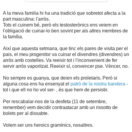
A la meva familia hi ha una tradició que sobretot afecta a la
part masculina: l'arròs.
Tots el cuinem bé, però els testosterònics ens veiem en
l'obligació de cuinar-lo ben sovint per als altres membres de
la família.
Així que aquesta setmana, que tinc els pares de visita per el
pais, el meu progenitor va cuinar el divendres (divendres) un
arròs amb costelles. Va reeixir tot i l'inconvenient de fer
servir arròs vaporitzat. Reeixir sí, convencer pse. Vèncer, no.
No sempre es guanya, que deien els proletaris. Però si
alguna cosa ens ha ensenyat el
patrò de la nostra bandera
-
tot i que ell no ho vol ser- , és que hem de persistir.
Per rescabalar-nos de la desfeta (11 de setembre,
remember) vem decidir contraatacar amb un rissotto de
bolets per al dissabte.
Volem ser uns heroics gramínics, nosaltres.