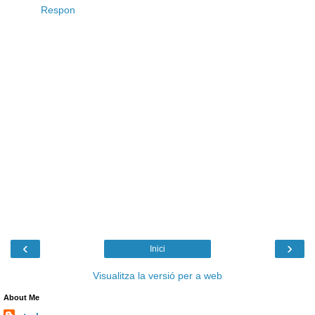
Respon
‹
›
Inici
Visualitza la versió per a web
About Me