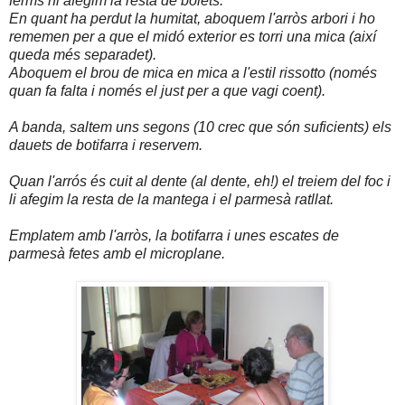
ferms hi afegim la resta de bolets.
En quant ha perdut la humitat, aboquem l'arròs arbori i ho
r
ememen per a que el midó exterior es torri una mica (així
queda més separadet).
Aboquem el brou de mica en mica a l'estil rissotto (només
quan fa falta i només el just per a que vagi coent).
A banda, saltem uns segons (10 crec que són suficients) els
dauets de botifarra i reservem.
Quan l'arrós és cuit al dente (al dente, eh!) el treiem del foc i
li afegim la resta de la mantega i el parmesà ratllat.
Emplatem amb l'arròs, la botifarra i unes escates de
parmesà fetes amb el microplane.