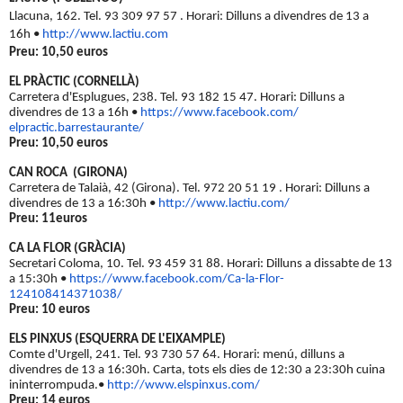
Llacuna, 162. Tel. 93 309 97 57 .
Horari: Dilluns a divendres de 13 a
16h
•
http://www.lactiu.com
Preu: 10,50 euros
EL PRÀCTIC (CORNELLÀ)
Carretera d'Esplugues, 238. Tel. 93 182 15 47.
Horari: Dilluns a
divendres de 13 a 16h
•
https://www.facebook.com/
elpractic.barrestaurante/
Preu: 10,50 euros
CAN ROCA (GIRONA)
Carretera de Talaià, 42 (Girona). Tel. 972 20 51 19 .
Horari: Dilluns a
divendres de 13 a 16:30h
•
http://www.lactiu.com/
Preu: 11euros
CA LA FLOR (GRÀCIA)
Secretari Coloma, 10. Tel. 93 459 31 88.
Horari: Dilluns a dissabte de 13
a 15:30h
•
https://www.facebook.com/Ca-
la-Flor-
124108414371038/
Preu: 10 euros
ELS PINXUS (ESQUERRA DE L'EIXAMPLE)
Comte d'Urgell, 241. Tel. 93 730 57 64. Horari: menú, dilluns a
divendres de 13 a 16:30h. Carta, tots els dies de 12:30 a 23:30h cuina
ininterrompuda.
•
http://www.elspinxus.com/
Preu: 14 euros