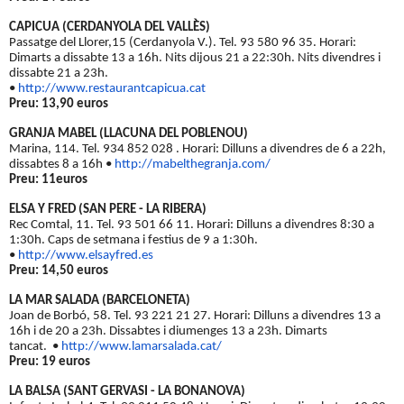
CAPICUA (CERDANYOLA DEL VALLÈS)
Passatge del Llorer,15 (Cerdanyola V.). Tel. 93 580 96 35. Horari:
Dimarts a dissabte 13 a 16h. Nits dijous 21 a 22:30h. Nits divendres i
dissabte 21 a 23h.
•
http://www.
restaurantcapicua.cat
Preu: 13,90 euros
GRANJA MABEL (LLACUNA DEL POBLENOU)
Marina, 114. Tel. 934 852 028 .
Horari: Dilluns a divendres de 6 a 22h,
dissabtes 8 a 16h
•
http://mabelthegranja.com/
Preu: 11euros
ELSA Y FRED (SAN PERE - LA RIBERA)
Rec Comtal, 11. Tel. 93 501 66 11. Horari: Dilluns a divendres 8:30 a
1:30h. Caps de setmana i festius de 9 a 1:30h.
•
http://www.elsayfred.es
Preu: 14,50 euros
LA MAR SALADA (BARCELONETA)
Joan de Borbó, 58. Tel. 93 221 21 27. Horari: Dilluns a divendres 13 a
16h i de 20 a 23h. Dissabtes i diumenges 13 a 23h. Dimarts
tancat.
•
http://www.lamarsalada.cat/
Preu: 19 euros
LA BALSA (SANT GERVASI - LA BONANOVA)