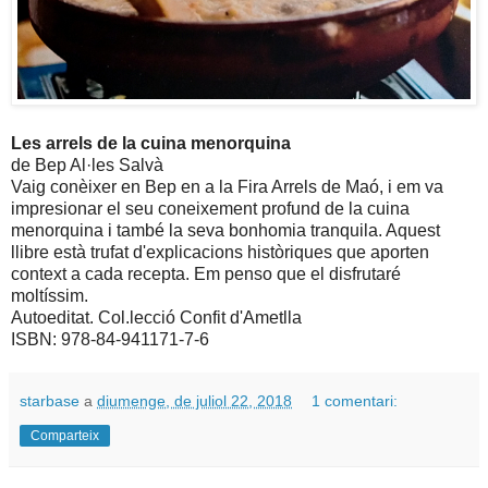
Les arrels de la cuina menorquina
de Bep Al·les Salvà
Vaig conèixer en Bep en a la Fira Arrels de Maó, i em va
impresionar el seu coneixement profund de la cuina
menorquina i també la seva bonhomia tranquila. Aquest
llibre està trufat d'explicacions històriques que aporten
context a cada recepta. Em penso que el disfrutaré
moltíssim.
Autoeditat. Col.lecció Confit d'Ametlla
ISBN: 978-84-941171-7-6
starbase
a
diumenge, de juliol 22, 2018
1 comentari:
Comparteix