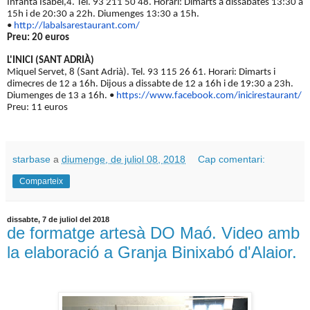
Infanta Isabel,4. Tel. 93 211 50 48. Horari: Dimarts a dissabates 13:30 a
15h i de 20:30 a 22h. Diumenges 13:30 a 15h.
•
http://labalsarestaurant.
com/
Preu: 20 euros
L'INICI (SANT ADRIÀ)
Miquel Servet, 8 (Sant Adrià). Tel. 93 115 26 61.
Horari:
Dimarts i
dimecres de 12 a 16h. Dijous a dissabte de 12 a 16h i de 19:30 a 23h.
Diumenges de 13 a 16h.
•
https://www.facebook.com/
inicirestaurant/
Preu: 11 euros
starbase
a
diumenge, de juliol 08, 2018
Cap comentari:
Comparteix
dissabte, 7 de juliol del 2018
de formatge artesà DO Maó. Video amb
la elaboració a Granja Binixabó d'Alaior.