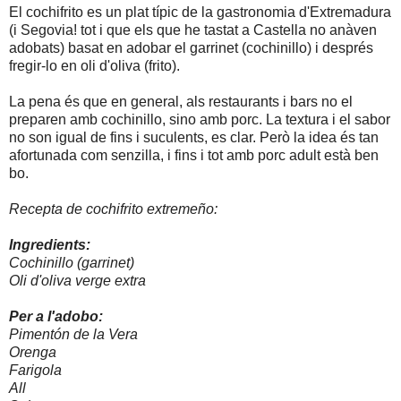
El cochifrito es un plat típic de la gastronomia d'Extremadura
(i Segovia! tot i que els que he tastat a Castella no anàven
adobats) basat en adobar el garrinet (cochinillo) i després
fregir-lo en oli d'oliva (frito).
La pena és que en general, als restaurants i bars no el
preparen amb cochinillo, sino amb porc. La textura i el sabor
no son igual de fins i suculents, es clar. Però la idea és tan
afortunada com senzilla, i fins i tot amb porc adult està ben
bo.
Recepta de cochifrito extremeño:
Ingredients:
Cochinillo (garrinet)
Oli d'oliva verge extra
Per a l'adobo:
Pimentón de la Vera
Orenga
Farigola
All