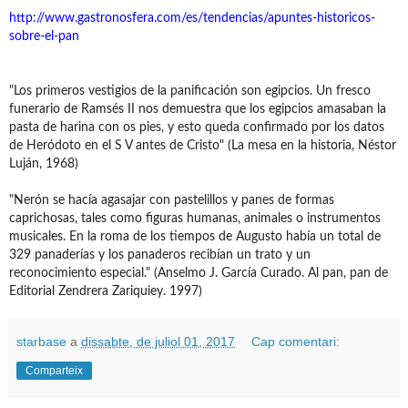
http://www.gastronosfera.com/es/tendencias/apuntes-historicos-
sobre-el-pan
"Los primeros vestigios de la panificación son egipcios. Un fresco
funerario de Ramsés II nos demuestra que los egipcios amasaban la
pasta de harina con os pies, y esto queda confirmado por los datos
de Heródoto en el S V antes de Cristo" (La mesa en la historia, Néstor
Luján, 1968)
"Nerón se hacía agasajar con pastelillos y panes de formas
caprichosas, tales como figuras humanas, animales o instrumentos
musicales. En la roma de los tiempos de Augusto había un total de
329 panaderías y los panaderos recibían un trato y un
reconocimiento especial." (Anselmo J. García Curado. Al pan, pan de
Editorial Zendrera Zariquiey. 1997)
starbase
a
dissabte, de juliol 01, 2017
Cap comentari:
Comparteix