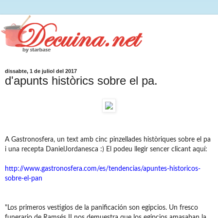
dissabte, 1 de juliol del 2017
d'apunts històrics sobre el pa.
A Gastronosfera, un text amb cinc pinzellades històriques sobre el pa
i una recepta DanielJordanesca :)
El podeu llegir sencer clicant aquí:
http://www.gastronosfera.com/es/tendencias/apuntes-historicos-
sobre-el-pan
"Los primeros vestigios de la panificación son egipcios. Un fresco
funerario de Ramsés II nos demuestra que los egipcios amasaban la