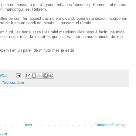
 però no massa, a mi m'agrada trobar-les 'senceres'. Retirem i al mateix
ini mandonguilles. Retirem.
lles de curri (en aquest cas no era picant); quan està dissolt incorporem
a de fusta un parell de minuts i li passem el túrmix.
c: curri, les hortalisses i les mini mandonguilles perquè facin una mica
cobrir i ditet més, la veritat és que just van ser només 5 minuts de xup-
tapem i en un parell de minuts més ja està!
 2017
s
,
Recepta
,
tàper
Inici
Entrada més antiga
tom)