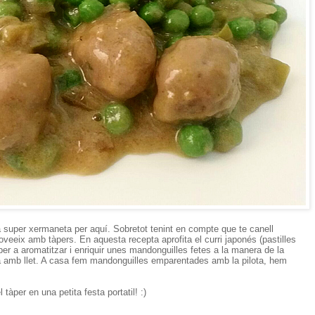
 super xermaneta per aquí. Sobretot tenint en compte que te canell
proveeix amb tàpers. En aquesta recepta aprofita el curri japonés (pastilles
er a aromatitzar i enriquir unes mandonguilles fetes a la manera de la
a amb llet. A casa fem mandonguilles emparentades amb la pilota, hem
 tàper en una petita festa portatil! :)