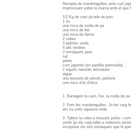
Recepta de mandonguilles amb curri ja
Improvisant sobre la marxa amb el que hi
1/2 Kg de carn picada de porc
1 ou
una mica de molla de pa
una mica de llet
una mica de farina
2 cebes
3 pebrots verds
4 alls tendres
3 tomàquets pera
sal
pebre
curri japonés (en pastilla premsada)
2 iogurts naturals desnatats
aigua
una bosseta de pèsols petitons
una mica d'oli d'oliva
1. Barregem la carn, l'ou, la molla de pa
2. Fem les mandonguilles, Jo les vaig fer
em va sortir aquesta mida.
3. Tallem la ceba a trossets petits i co
verds (jo els vaig tallar a rodanxes prim
incorporar els tres tomàquets que hi qu