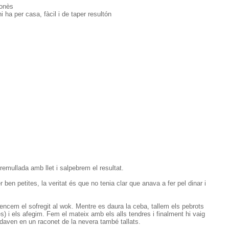
ponès
 ha per casa, fàcil i de taper resultón
 remullada amb llet i salpebrem el resultat.
 ben petites, la veritat és que no tenia clar que anava a fer pel dinar i
mencem el sofregit al wok. Mentre es daura la ceba, tallem els pebrots
es) i els afegim. Fem el mateix amb els alls tendres i finalment hi vaig
edaven en un raconet de la nevera també tallats.