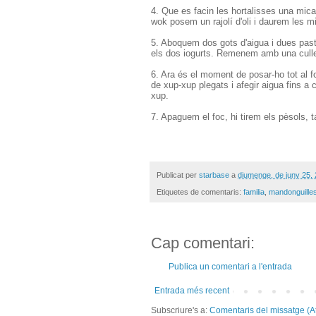
4. Que es facin les hortalisses una mica
wok posem un rajolí d'oli i daurem les m
5. Aboquem dos gots d'aigua i dues pasti
els dos iogurts. Remenem amb una culler
6. Ara és el moment de posar-ho tot al fo
de xup-xup plegats i afegir aigua fins a 
xup.
7. Apaguem el foc, hi tirem els pèsols, 
Publicat per
starbase
a
diumenge, de juny 25,
Etiquetes de comentaris:
familia
,
mandonguille
Cap comentari:
Publica un comentari a l'entrada
Entrada més recent
Subscriure's a:
Comentaris del missatge (A