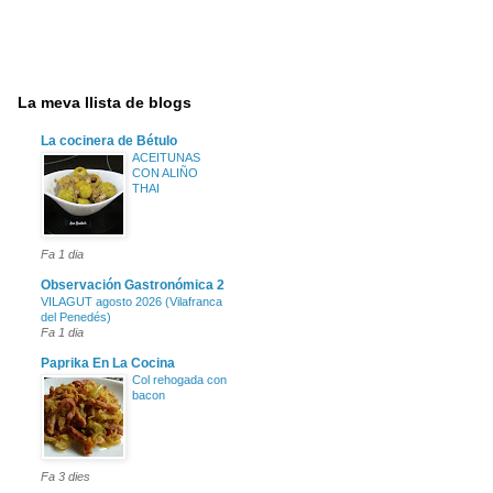
La meva llista de blogs
La cocinera de Bétulo
ACEITUNAS
CON ALIÑO
THAI
Fa 1 dia
Observación Gastronómica 2
VILAGUT agosto 2026 (Vilafranca
del Penedés)
Fa 1 dia
Paprika En La Cocina
Col rehogada con
bacon
Fa 3 dies