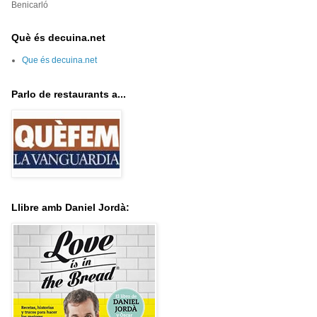
Benicarló
Què és decuina.net
Que és decuina.net
Parlo de restaurants a...
Llibre amb Daniel Jordà: