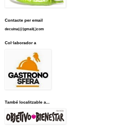
Contacte per email
decuina(@)gmail(.)com
Col·laborador a
També localitzable a...