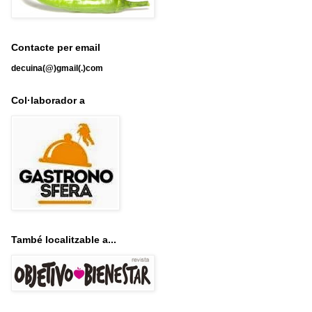
Contacte per email
decuina(@)gmail(.)com
Col·laborador a
També localitzable a...