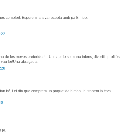
és complert. Esperem la teva recepta amb pa Bimbo.
:22
a de les meves preferides!... Un cap de setmana intens, divertit i profitós.
 vau fer!Una abraçada.
:28
 tan bé, i el dia que comprem un paquet de bimbo i hi trobem la teva
40
 je.