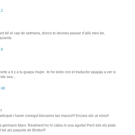
12
ant bé el cap de setmana, doncs to deuries passar d’allò mes be,
acients.
19
a ti y a tu guapa mujer.. te he leido con el traductor jajajaja a ver si
de sea....
:48
i?
articipat i haver conegut blocaires tan macos!!! Encara sóc al núvol!
ls germans Marx. Realment ho hi cabia ni una agulla! Però tots els plats
lt bé als paquets de Bimbo!!!