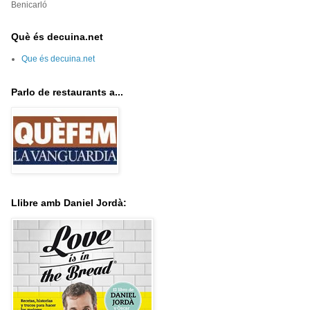
Benicarló
Què és decuina.net
Que és decuina.net
Parlo de restaurants a...
Llibre amb Daniel Jordà: