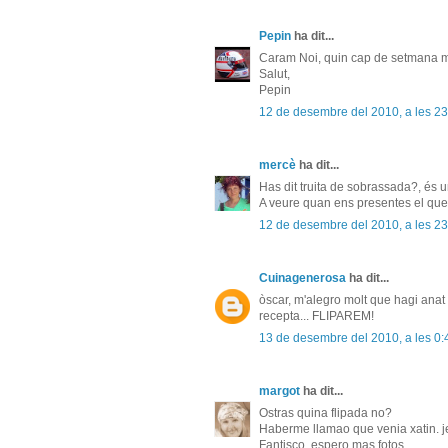
Pepin
ha dit...
Caram Noi, quin cap de setmana m
Salut,
Pepin
12 de desembre del 2010, a les 23
mercè
ha dit...
Has dit truita de sobrassada?, és un
A veure quan ens presentes el que
12 de desembre del 2010, a les 23
Cuinagenerosa
ha dit...
òscar, m'alegro molt que hagi anat
recepta... FLIPAREM!
13 de desembre del 2010, a les 0:
margot
ha dit...
Ostras quina flipada no?
Haberme llamao que venia xatin. je
Fantisco, espero mas fotos.