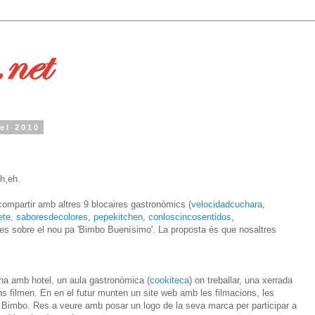
el 2010
h,eh.
ompartir amb altres 9 blocaires gastronòmics (
velocidadcuchara
,
ete
,
saboresdecolores
,
pepekitchen
,
conloscincosentidos
,
tes sobre el nou pa 'Bimbo Buenísimo'. La proposta és que nosaltres
na amb hotel, un aula gastronòmica (
cookiteca
) on treballar, una xerrada
ens filmen. En en el futur munten un site web amb les filmacions, les
e Bimbo. Res a veure amb posar un logo de la seva marca per participar a