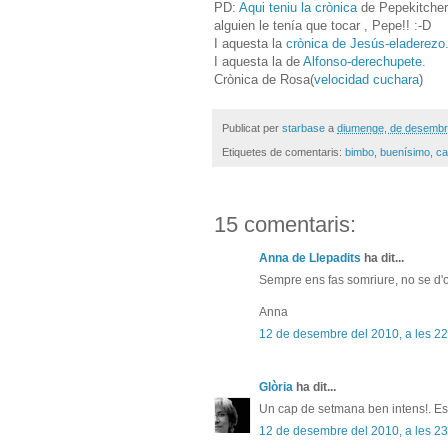
PD:
Aqui teniu la crònica
de Pepekitchen
alguien le tenía que tocar , Pepe!! :-D
I aquesta la
crònica de Jesús-eladerezo
I aquesta la de
Alfonso-derechupete.
Crònica de Rosa(
velocidad cuchara
)
Publicat per
starbase
a
diumenge, de desembr
Etiquetes de comentaris:
bimbo
,
buenísimo
,
ca
15 comentaris:
Anna de Llepadits
ha dit...
Sempre ens fas somriure, no se d'on
Anna
12 de desembre del 2010, a les 22
Glòria
ha dit...
Un cap de setmana ben intens!. Es 
12 de desembre del 2010, a les 23