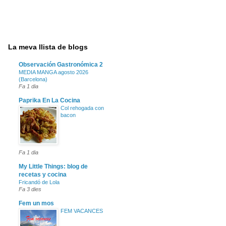
La meva llista de blogs
Observación Gastronómica 2
MEDIA MANGA agosto 2026
(Barcelona)
Fa 1 dia
Paprika En La Cocina
Col rehogada con
bacon
Fa 1 dia
My Little Things: blog de
recetas y cocina
Fricandó de Lola
Fa 3 dies
Fem un mos
FEM VACANCES