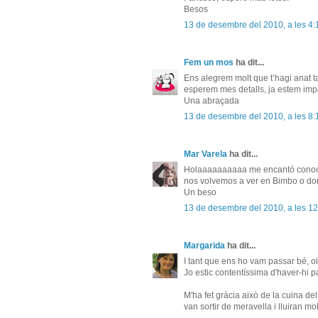
Besos
13 de desembre del 2010, a les 4:
Fem un mos
ha dit...
Ens alegrem molt que t’hagi anat t
esperem mes detalls, ja estem imp
Una abraçada
13 de desembre del 2010, a les 8:
Mar Varela
ha dit...
Holaaaaaaaaaa me encantó conocerte 
nos volvemos a ver en Bimbo o don
Un beso
13 de desembre del 2010, a les 12
Margarida
ha dit...
I tant que ens ho vam passar bé, o
Jo estic contentíssima d'haver-hi p
M'ha fet gràcia això de la cuina de
van sortir de meravella i lluiran mo