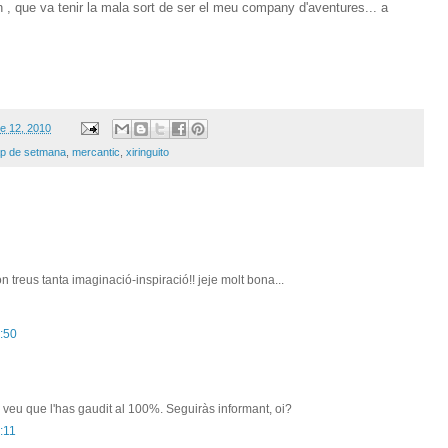
 , que va tenir la mala sort de ser el meu company d'aventures... a
.
e 12, 2010
p de setmana
,
mercantic
,
xiringuito
 treus tanta imaginació-inspiració!! jeje molt bona...
:50
veu que l'has gaudit al 100%. Seguiràs informant, oi?
:11