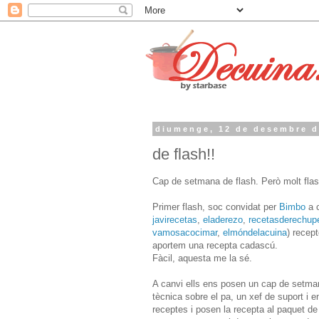
diumenge, 12 de desembre d
de flash!!
Cap de setmana de flash. Però molt flas
Primer flash, soc convidat per
Bimbo
a c
javirecetas
,
eladerezo
,
recetasderechup
vamosacocimar
,
elmóndelacuina
) recep
aportem una recepta cadascú.
Fàcil, aquesta me la sé.
A canvi ells ens posen un cap de setma
tècnica sobre el pa, un xef de suport i 
receptes i posen la recepta al paquet d