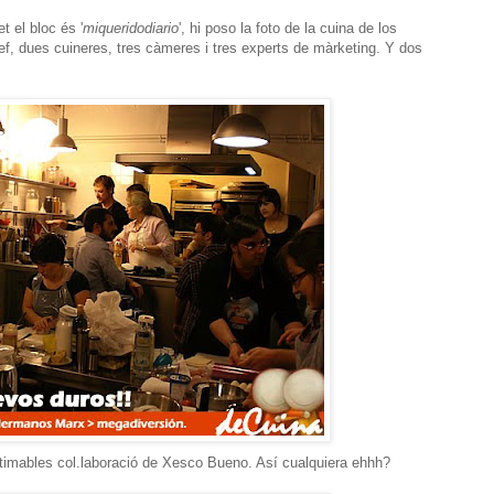
 el bloc és '
miqueridodiario
', hi poso la foto de la cuina de los
, dues cuineres, tres càmeres i tres experts de màrketing. Y dos
timables col.laboració de Xesco Bueno. Así cualquiera ehhh?