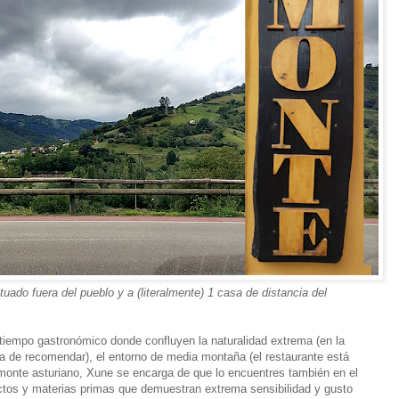
tuado fuera del pueblo y a (literalmente) 1 casa de distancia del
-tiempo gastronómico donde confluyen la naturalidad extrema (en la
rma de recomendar), el entorno de media montaña (el restaurante está
 monte asturiano, Xune se encarga de que lo encuentres también en el
ctos y materias primas que demuestran extrema sensibilidad y gusto