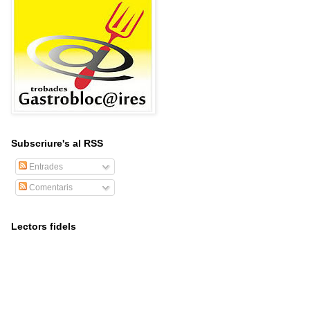
Subscriure's al RSS
Entrades
Comentaris
Lectors fidels