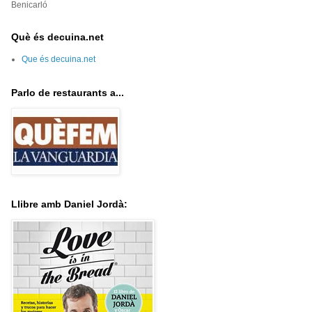
Benicarló
Què és decuina.net
Que és decuina.net
Parlo de restaurants a...
Llibre amb Daniel Jordà: