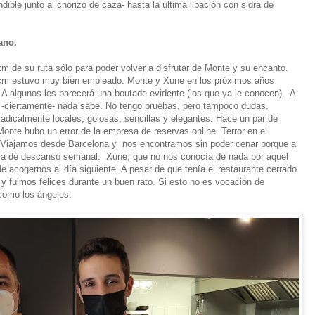
dible junto al chorizo de caza- hasta la última libación con sidra de
ano.
km de su ruta sólo para poder volver a disfrutar de Monte y su encanto.
cm estuvo muy bien empleado. Monte y Xune en los próximos años
. A algunos les parecerá una boutade evidente (los que ya le conocen). A
e -ciertamente- nada sabe. No tengo pruebas, pero tampoco dudas.
dicalmente locales, golosas, sencillas y elegantes. Hace un par de
onte hubo un error de la empresa de reservas online. Terror en el
o. Viajamos desde Barcelona y nos encontramos sin poder cenar porque a
l día de descanso semanal. Xune, que no nos conocía de nada por aquel
acogernos al día siguiente. A pesar de que tenía el restaurante cerrado
y fuimos felices durante un buen rato. Si esto no es vocación de
como los ángeles.