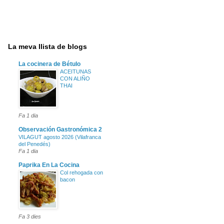
La meva llista de blogs
La cocinera de Bétulo
ACEITUNAS
CON ALIÑO
THAI
Fa 1 dia
Observación Gastronómica 2
VILAGUT agosto 2026 (Vilafranca
del Penedés)
Fa 1 dia
Paprika En La Cocina
Col rehogada con
bacon
Fa 3 dies