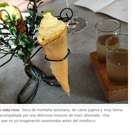
e xata roxa
. Vaca de montaña asturiana, de carne jugosa y muy tierna
acompañada por una deliciosa mousse de maíz ahumado. Una
o que mi ya imaginación aventuraba antes del mordisco.