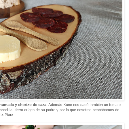
ahumada y chorizo de caza
. Además Xune nos sacó también un tomate
anadilla, tierra orígen de su padre y por la que nosotros acabábamos de
 la Plata.