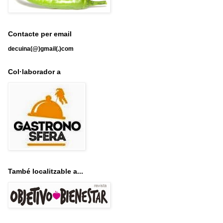
Contacte per email
decuina(@)gmail(.)com
Col·laborador a
També localitzable a...