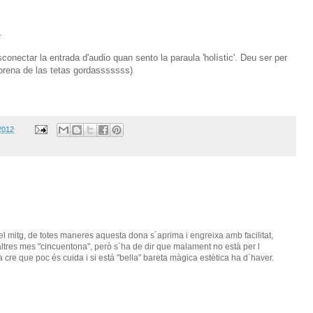
.
onectar la entrada d'audio quan sento la paraula 'holístic'. Deu ser per
morena de las tetas gordasssssss)
 2012
 mitg, de totes maneres aquesta dona s´aprima i engreixa amb facilitat,
 altres mes "cincuentona", però s´ha de dir que malament no està per l
 cre que poc és cuida i si está "bella" bareta màgica estètica ha d´haver.