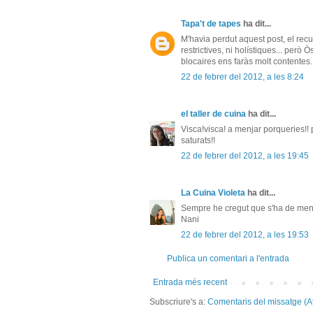
Tapa't de tapes
ha dit...
M'havia perdut aquest post, el recu
restrictives, ni holístiques... per
blocaires ens faràs molt contentes.
22 de febrer del 2012, a les 8:24
el taller de cuina
ha dit...
Visca!visca! a menjar porqueries!!
saturats!!
22 de febrer del 2012, a les 19:45
La Cuina Violeta
ha dit...
Sempre he cregut que s'ha de menja
Nani
22 de febrer del 2012, a les 19:53
Publica un comentari a l'entrada
Entrada més recent
Subscriure's a:
Comentaris del missatge (A