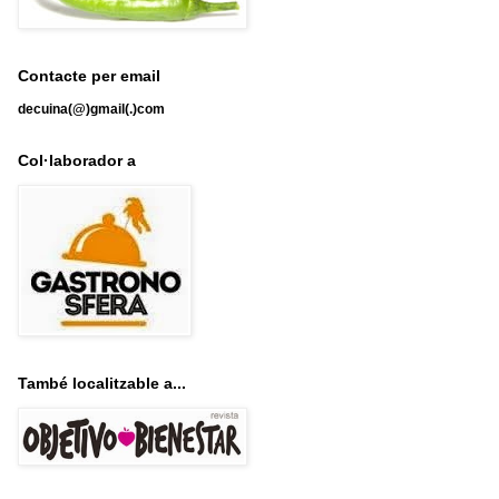
Contacte per email
decuina(@)gmail(.)com
Col·laborador a
També localitzable a...