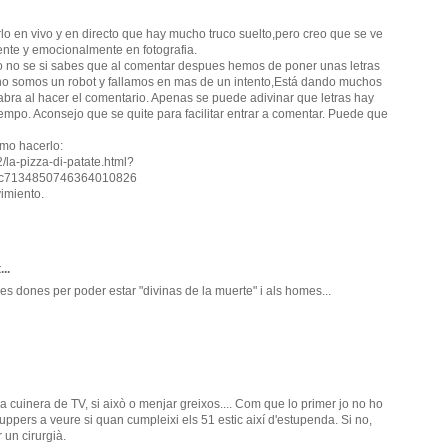
lo en vivo y en directo que hay mucho truco suelto,pero creo que se ve
ente y emocionalmente en fotografia.
o no se si sabes que al comentar despues hemos de poner unas letras
 no somos un robot y fallamos en mas de un intento,Está dando muchos
abra al hacer el comentario. Apenas se puede adivinar que letras hay
empo. Aconsejo que se quite para facilitar entrar a comentar. Puede que
ómo hacerlo:
/la-pizza-di-patate.html?
c7134850746364010826
imiento.
...
es dones per poder estar "divinas de la muerte" i als homes...
a cuinera de TV, si això o menjar greixos.... Com que lo primer jo no ho
tuppers a veure si quan cumpleixi els 51 estic així d'estupenda. Si no,
 un cirurgià.