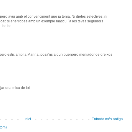
pero avui amb el convenciment que ja tenia. Ni dietes selectives, ni
ò Òscar, si ens trobes amb un exemple masculí a les teves seguidors
.. he he
 però estic amb la Marina, posa'ns algun buenorro menjador de greixos
r una mica de tot...
Inici
Entrada més antiga
tom)