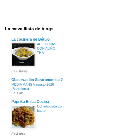
La meva llista de blogs
La cocinera de Bétulo
ACEITUNAS
CON ALIÑO
THAI
Fa 6 hores
Observación Gastronómica 2
MEDIA MANGA agosto 2026
(Barcelona)
Fa 1 dia
Paprika En La Cocina
Col rehogada con
bacon
Fa 2 dies