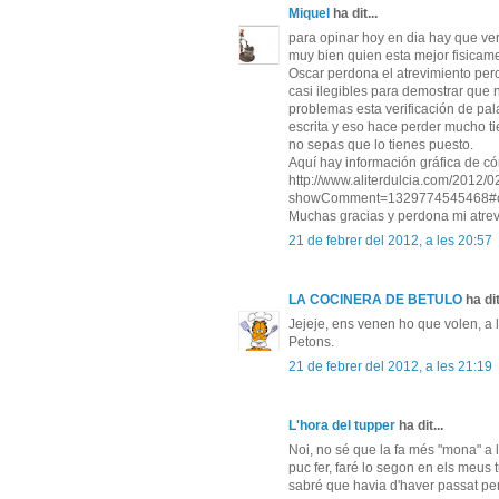
Miquel
ha dit...
para opinar hoy en dia hay que ver
muy bien quien esta mejor fisicam
Oscar perdona el atrevimiento per
casi ilegibles para demostrar que
problemas esta verificación de pal
escrita y eso hace perder mucho ti
no sepas que lo tienes puesto.
Aquí hay información gráfica de c
http://www.aliterdulcia.com/2012/02
showComment=1329774545468#
Muchas gracias y perdona mi atrev
21 de febrer del 2012, a les 20:57
LA COCINERA DE BETULO
ha dit
Jejeje, ens venen ho que volen, a l
Petons.
21 de febrer del 2012, a les 21:19
L'hora del tupper
ha dit...
Noi, no sé que la fa més "mona" a l
puc fer, faré lo segon en els meus 
sabré que havia d'haver passat per