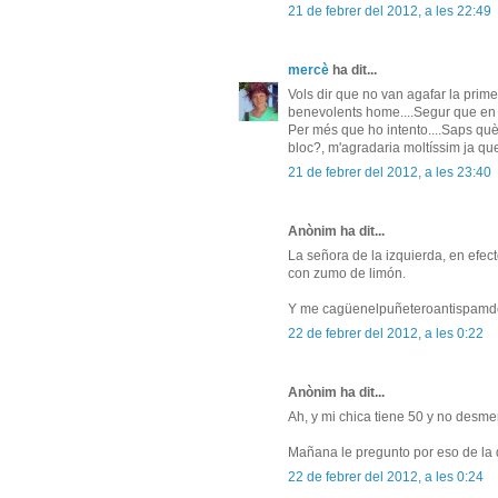
21 de febrer del 2012, a les 22:49
mercè
ha dit...
Vols dir que no van agafar la primer
benevolents home....Segur que en Br
Per més que ho intento....Saps què
bloc?, m'agradaria moltíssim ja que
21 de febrer del 2012, a les 23:40
Anònim ha dit...
La señora de la izquierda, en efect
con zumo de limón.
Y me cagüenelpuñeteroantispamd
22 de febrer del 2012, a les 0:22
Anònim ha dit...
Ah, y mi chica tiene 50 y no desme
Mañana le pregunto por eso de la di
22 de febrer del 2012, a les 0:24