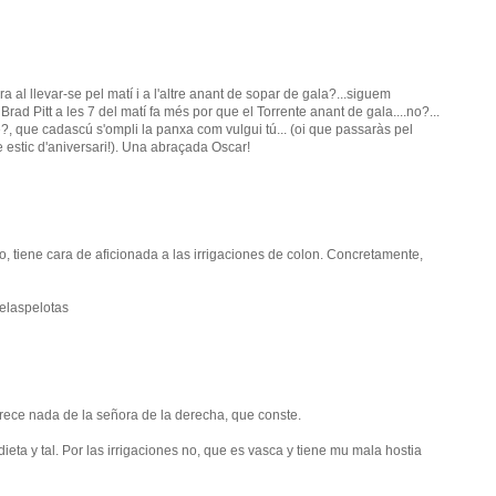
a al llevar-se pel matí i a l'altre anant de sopar de gala?...siguem
ad Pitt a les 7 del matí fa més por que el Torrente anant de gala....no?...
?, que cadascú s'ompli la panxa com vulgui tú... (oi que passaràs pel
 estic d'aniversari!). Una abraçada Oscar!
o, tiene cara de aficionada a las irrigaciones de colon. Concretamente,
elaspelotas
rece nada de la señora de la derecha, que conste.
eta y tal. Por las irrigaciones no, que es vasca y tiene mu mala hostia