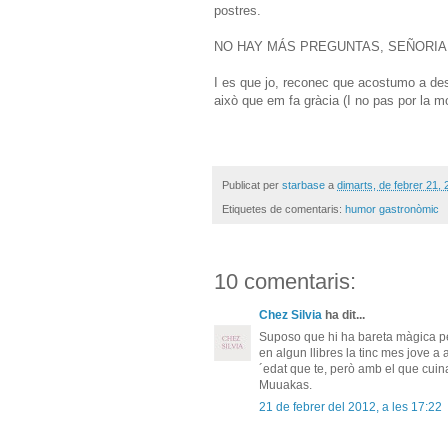
postres.
NO HAY MÁS PREGUNTAS, SEÑORIA
I es que jo, reconec que acostumo a desc
això que em fa gràcia (I no pas por la 
Publicat per
starbase
a
dimarts, de febrer 21,
Etiquetes de comentaris:
humor gastronòmic
10 comentaris:
Chez Silvia
ha dit...
Suposo que hi ha bareta màgica pel
en algun llibres la tinc mes jove a
´edat que te, però amb el que cuina
Muuakas.
21 de febrer del 2012, a les 17:22