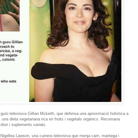
gurú televisiva Gillian Mckeith, que defensa una aproximació holistica a
ci, una dieta vegetariana rica en fruits i vegetals orgànics. Recomana
còlon i suplements variats.
 Nigellea Lawson, una cuinera televisiva que menja carn, mantega i