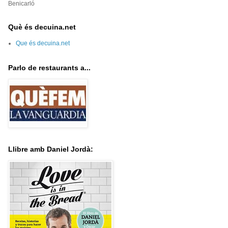
Benicarló
Què és decuina.net
Que és decuina.net
Parlo de restaurants a...
Llibre amb Daniel Jordà: