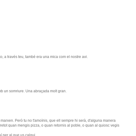
ito, a través teu, també era una mica com el nostre avi.
b un somriure. Una abraçada molt gran.
 marxen. Però tu no t'amoïnis, que ell sempre hi serà, d'alguna manera
retot quan mengis pizza, o quan retornis al poble, o quan al quiosc vegis
í per al que us calgui.