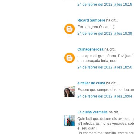
24 de febrer del 2012, a les 18:18
Ricard Sampere
ha dit...
Em sap greu Oscar... :(
24 de febrer del 2012, a les 18:39
Cuinagenerosa
ha dit...
em sap molt greu, òscar; l'avi juan
una abraçada forta, nen!
24 de febrer del 2012, a les 18:50
el taller de cuina
ha dit...
Espero que sempre el recordeu am
24 de febrer del 2012, a les 19:04
La cuina vermella
ha dit...
Quin buit que deixen els avis quan
te'l retrobaràs moltes vegades, sob
el seu diari!!
Us estimem molt família, estem aqu