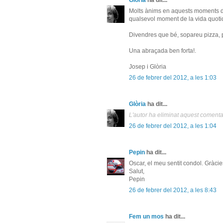
Glòria
ha dit...
Molts ànims en aquests moments dif
qualsevol moment de la vida quoti
Divendres que bé, sopareu pizza, 
Una abraçada ben forta!.
Josep i Glòria
26 de febrer del 2012, a les 1:03
Glòria
ha dit...
L'autor ha eliminat aquest comenta
26 de febrer del 2012, a les 1:04
Pepin
ha dit...
Oscar, el meu sentit condol. Gràci
Salut,
Pepin
26 de febrer del 2012, a les 8:43
Fem un mos
ha dit...