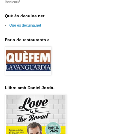
Benicarló
Què és decuina.net
Que és decuina.net
Parlo de restaurants a...
Llibre amb Daniel Jordà: