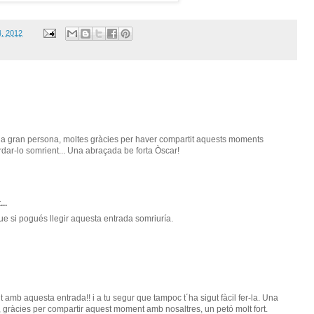
4, 2012
una gran persona, moltes gràcies per haver compartit aquests moments
rdar-lo somrient... Una abraçada be forta Òscar!
...
e si pogués llegir aquesta entrada somriuría.
t amb aquesta entrada!! i a tu segur que tampoc t´ha sigut fàcil fer-la. Una
gràcies per compartir aquest moment amb nosaltres, un petó molt fort.