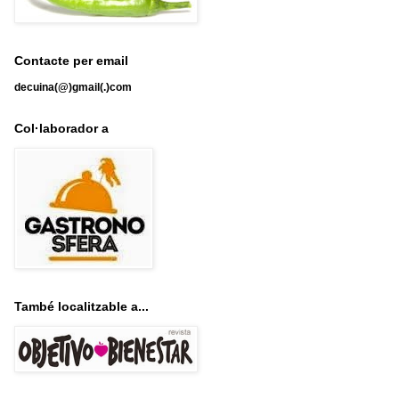
Contacte per email
decuina(@)gmail(.)com
Col·laborador a
També localitzable a...