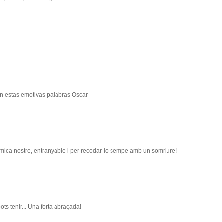
n estas emotivas palabras Oscar
na mica nostre, entranyable i per recodar-lo sempe amb un somriure!
ots tenir... Una forta abraçada!