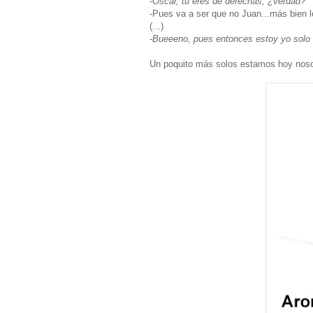
-
Oscar, tú eres de derechas, ¿verdad?
-Pues va a ser que no Juan...más bien lo
(...)
-
Bueeeno, pues entonces estoy yo solo
Un poquito más solos estamos hoy nosot