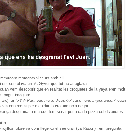
 recordant moments viscuts amb ell.
i em semblava un McGyver que tot ho arreglava.
quan vem descobrir que en realitat les croquetes de la yaya eren molt
m pogut imaginar.
mare) un '
¿Y?¿Para que me lo dices?¿Acaso tiene importancia?
' quan
avia contractat per a cuidar-lo era una noia negra.
renga desgranat a ma que fem servir per a cada pizza del divendres.
lia...
 rojillos, observa com llegeixo el seu diari (La Razón) i em pregunta: