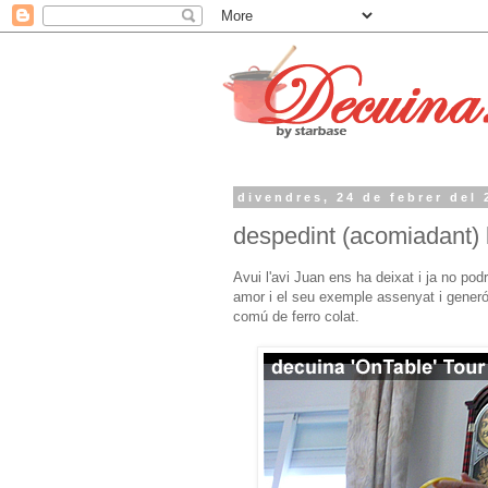
divendres, 24 de febrer del 
despedint (acomiadant) l
Avui l'avi Juan ens ha deixat i ja no p
amor i el seu exemple assenyat i generó
comú de ferro colat.