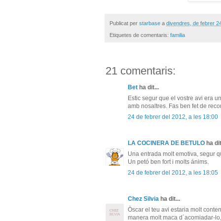
Publicat per
starbase
a
divendres, de febrer 2
Etiquetes de comentaris:
familia
21 comentaris:
Bet
ha dit...
Estic segur que el vostre avi era 
amb nosaltres. Fas ben fet de reco
24 de febrer del 2012, a les 18:00
LA COCINERA DE BETULO
ha dit
Una entrada molt emotiva, segur qu
Un petó ben fort i molts ánims.
24 de febrer del 2012, a les 18:05
Chez Silvia
ha dit...
Òscar el teu avi estaria molt conten
manera molt maca d´acomiadar-lo, 