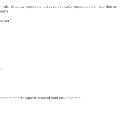
ícils. El teu avi seguirà entre vosaltres cada vegada que el recordeu en
diana.
potser?.
ri.
es per compartir aquest moment amb tots nosaltres.