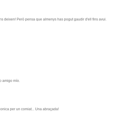
s deixen! Però pensa que almenys has pogut gaudir d'ell fins avui.
o amigo mío.
bonica per un comiat... Una abraçada!