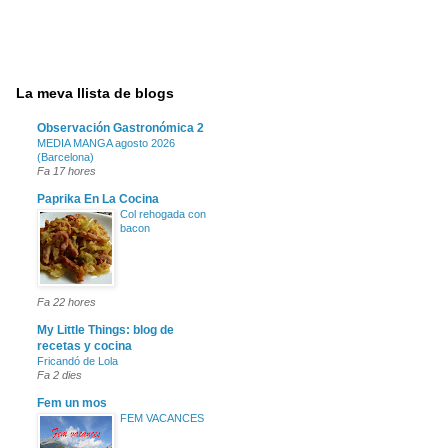
La meva llista de blogs
Observación Gastronómica 2
MEDIA MANGA agosto 2026
(Barcelona)
Fa 17 hores
Paprika En La Cocina
Col rehogada con
bacon
Fa 22 hores
My Little Things: blog de
recetas y cocina
Fricandó de Lola
Fa 2 dies
Fem un mos
FEM VACANCES