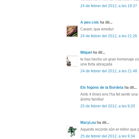
24 de febrer del 2012, a les 19:37
A peu coix
ha dit...
Caram, que emotiu!
24 de febrer del 2012, a les 21:26
Miquel
ha dit...
le has hecho un gran homenaje co
una forta abraçada
24 de febrer del 2012, a les 21:48
Els fogons de la Bordeta
ha dit...
Amb 4 línies ens l'ha fet sentir u
ànims família!
25 de febrer del 2012, a les 9:20
MaryLou
ha dit...
Aquests records són el millor que p
25 de febrer del 2012, a les 9:34