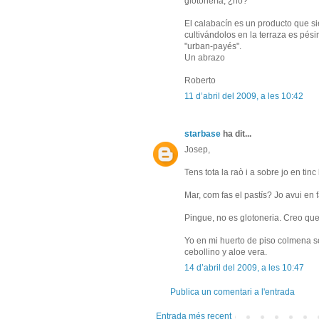
glotonería, ¿no?
El calabacín es un producto que si
cultivándolos en la terraza es pési
"urban-payés".
Un abrazo
Roberto
11 d’abril del 2009, a les 10:42
starbase
ha dit...
Josep,
Tens tota la raò i a sobre jo en tin
Mar, com fas el pastís? Jo avui en 
Pingue, no es glotoneria. Creo que 
Yo en mi huerto de piso colmena s
cebollino y aloe vera.
14 d’abril del 2009, a les 10:47
Publica un comentari a l'entrada
Entrada més recent