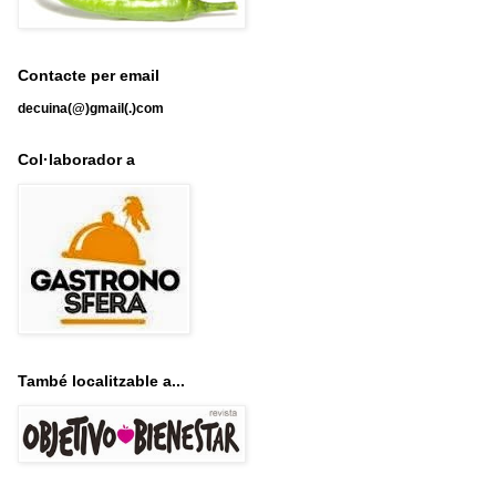
Contacte per email
decuina(@)gmail(.)com
Col·laborador a
També localitzable a...