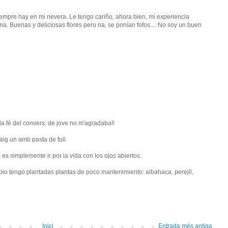
empre hay en mi nevera. Le tengo cariño, ahora bien, mi experiencia
ma. Buenas y deliciosas flores pero na, se ponían fofos.... No soy un buen
c la fé del convers: de jove no m'agradaba!!
faig un amb pasta de full.
es simplemente ir por la vida con los ojos abiertos.
olo tengo plantadas plantas de poco mantenimiento: albahaca, perejil,
Inici
Entrada més antiga