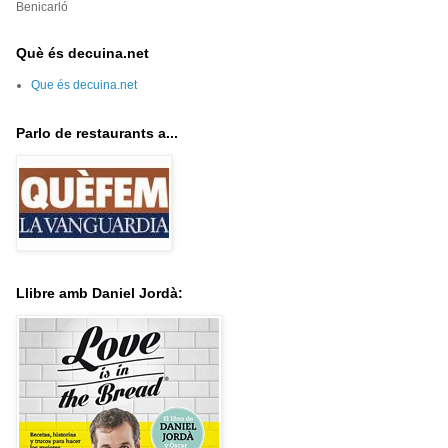
Benicarló
Què és decuina.net
Que és decuina.net
Parlo de restaurants a...
Llibre amb Daniel Jordà: