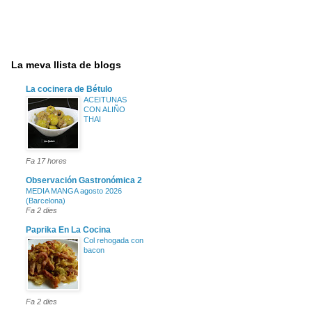
La meva llista de blogs
La cocinera de Bétulo
ACEITUNAS
CON ALIÑO
THAI
Fa 17 hores
Observación Gastronómica 2
MEDIA MANGA agosto 2026
(Barcelona)
Fa 2 dies
Paprika En La Cocina
Col rehogada con
bacon
Fa 2 dies