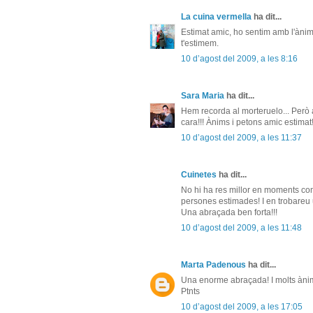
La cuina vermella
ha dit...
Estimat amic, ho sentim amb l'ànim
t'estimem.
10 d’agost del 2009, a les 8:16
Sara Maria
ha dit...
Hem recorda al morteruelo... Però a
cara!!! Ànims i petons amic estimat
10 d’agost del 2009, a les 11:37
Cuinetes
ha dit...
No hi ha res millor en moments com
persones estimades! I en trobareu 
Una abraçada ben forta!!!
10 d’agost del 2009, a les 11:48
Marta Padenous
ha dit...
Una enorme abraçada! I molts ànim
Ptnts
10 d’agost del 2009, a les 17:05