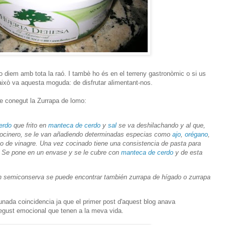
o diem amb tota la raó. I tambè ho és en el terreny gastronòmic o si us
això va aquesta moguda: de disfrutar alimentant-nos.
he conegut la Zurrapa de lomo:
erdo
que frito en
manteca de cerdo
y
sal
se va deshilachando y al que,
ocinero, se le van añadiendo determinadas especias como
ajo
,
orégano
,
lgo de vinagre. Una vez cocinado tiene una consistencia de pasta para
o. Se pone en un envase y se le cubre con
manteca de cerdo
y de esta
n semiconserva se puede encontrar también zurrapa de hígado o zurrapa
unada coincidencia ja que el primer post d'aquest blog anava
 regust emocional que tenen a la meva vida.