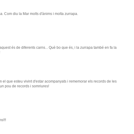
a. Com diu la Mar molts d'ànims i molta zurrapa.
quest és de diferents carns... Què bo que és, i la zurrapa també en fa la
!
 el que esteu vivint d'estar acompanyats i rememorar els records de les
un pou de records i somriures!
s!!!