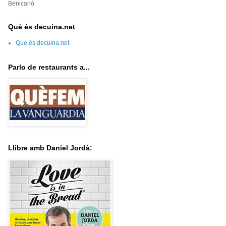
Benicarló
Què és decuina.net
Que és decuina.net
Parlo de restaurants a...
Llibre amb Daniel Jordà: