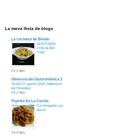
La meva llista de blogs
La cocinera de Bétulo
ACEITUNAS
CON ALIÑO
THAI
Fa 2 dies
Observación Gastronómica 2
VILAGUT agosto 2026 (Vilafranca
del Penedés)
Fa 2 dies
Paprika En La Cocina
Col rehogada con
bacon
Fa 4 dies