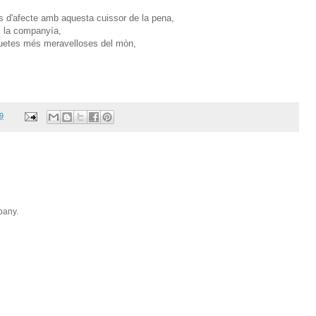
ys d'afecte amb aquesta cuissor de la pena,
i la companyía,
quetes més meravelloses del mòn,
09
pany.