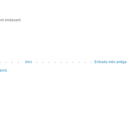
nem endavant.
Inici
Entrada més antiga
tom)