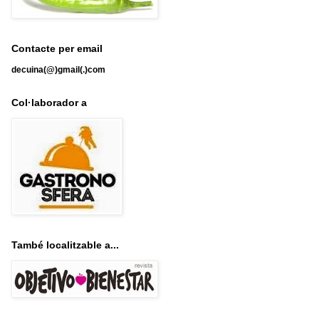
Contacte per email
decuina(@)gmail(.)com
Col·laborador a
També localitzable a...