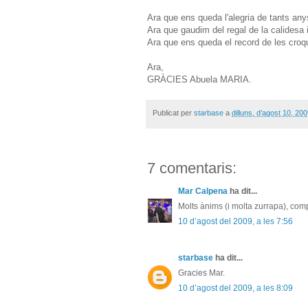
Ara que ens queda l'alegria de tants an
Ara que gaudim del regal de la calidesa 
Ara que ens queda el record de les cro
Ara,
GRÀCIES Abuela MARIA.
Publicat per
starbase
a
dilluns, d’agost 10, 20
7 comentaris:
Mar Calpena
ha dit...
Molts ànims (i molta zurrapa), com
10 d’agost del 2009, a les 7:56
starbase
ha dit...
Gracies Mar.
10 d’agost del 2009, a les 8:09