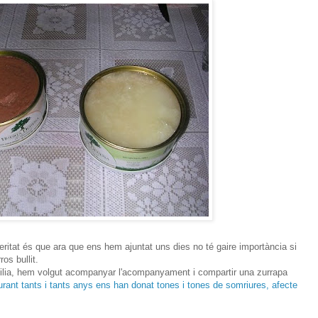
ritat és que ara que ens hem ajuntat uns dies no té gaire importància si
os bullit.
amilia, hem volgut acompanyar l'acompanyament i compartir una zurrapa
urant tants i tants anys ens han donat tones i tones de somriures, afecte