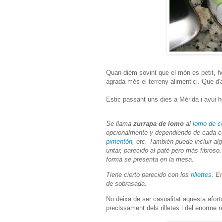
Quan diem sovint que el mòn es petit, h
agrada més el terreny alimentici. Que d'
Estic passant uns dies a Mérida i avui 
Se llama
zurrapa de lomo
al
lomo de c
opcionalmente y dependiendo de cada c
pimentón
, etc. También puede incluir a
untar, parecido al paté pero más fibros
forma se presenta en la mesa.
Tiene cierto parecido con los
rillettes
. E
de sobrasada.
No deixa de ser casualitat aquesta afort
precissament dels rilletes i del enorme