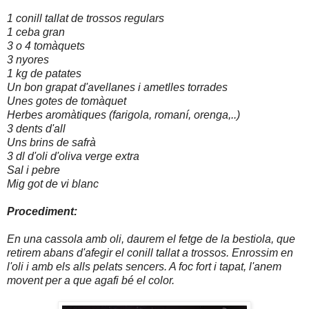
1 conill tallat de trossos regulars
1 ceba gran
3 o 4 tomàquets
3 nyores
1 kg de patates
Un bon grapat d'avellanes i ametlles torrades
Unes gotes de tomàquet
Herbes aromàtiques (farigola, romaní, orenga,..)
3 dents d'all
Uns brins de safrà
3 dl d'oli d'oliva verge extra
Sal i pebre
Mig got de vi blanc
Procediment:
En una cassola amb oli, daurem el fetge de la bestiola, que
retirem abans d'afegir el conill tallat a trossos. Enrossim en
l'oli i amb els alls pelats sencers. A foc fort i tapat, l'anem
movent per a que agafi bé el color.