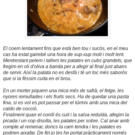
El coem lentament fins que està ben tou i sucòs, en el meu
cas ha estat gairebé una hora de xup-xup molt i molt lent.
Mentrestant pelem i tallem les patates en cubs grandets, que
fregim en oli d'oliva a banda per a afegir al final just abans
de servir. Així la patata no es desfà i té un toc més saboròs
que si la fèssim cuita en el brou.
En un morter piquem una mica més de safrà, el fetge, les
nyores remullades i els fruits secs. Ha de quedar una pasta
fina, si es vol es pot passar per el túrmix amb una mica del
caldo de cocció.
Finalment quan el conill és cuit i la salsa reduïda, afegim la
picada i un cop disolta, les patates per sobre. Cal anar amb
compte al remenar, doncs la carn tendra i les patates es
podrien aixafar. De fet jo les he portat pràcticament només