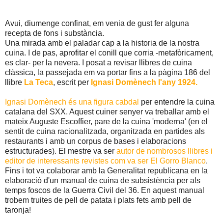
Avui, diumenge confinat, em venia de gust fer alguna
recepta de fons i substància.
Una mirada amb el paladar cap a la historia de la nostra
cuina. I de pas, aprofitar el conill que corria -metafòricament,
es clar- per la nevera. I posat a revisar llibres de cuina
clàssica, la passejada em va portar fins a la pàgina 186 del
llibre
La Teca
, escrit per
Ignasi Domènech l'any 1924.
Ignasi Domènech és una figura cabdal
per entendre la cuina
catalana del SXX. Aquest cuiner senyer va treballar amb el
mateix Auguste Escoffier, pare de la cuina 'moderna' (en el
sentit de cuina racionalitzada, organitzada en partides als
restaurants i amb un corpus de bases i elaboracions
estructurades). El mestre va ser
autor de nombrosos llibres i
editor de interessants revistes com va ser El Gorro Blanco
.
Fins i tot va colaborar amb la Generalitat republicana en la
elaboració d'un manual de cuina de subsistència per als
temps foscos de la Guerra Civil del 36. En aquest manual
trobem truites de pell de patata i plats fets amb pell de
taronja!