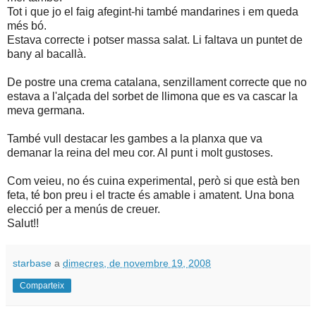
Tot i que jo el faig afegint-hi també mandarines i em queda
més bó.
Estava correcte i potser massa salat. Li faltava un puntet de
bany al bacallà.
De postre una crema catalana, senzillament correcte que no
estava a l'alçada del sorbet de llimona que es va cascar la
meva germana.
També vull destacar les gambes a la planxa que va
demanar la reina del meu cor. Al punt i molt gustoses.
Com veieu, no és cuina experimental, però si que està ben
feta, té bon preu i el tracte és amable i amatent. Una bona
elecció per a menús de creuer.
Salut!!
starbase
a
dimecres, de novembre 19, 2008
Comparteix