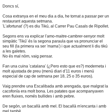
Doncs sí,
Cosa extranya en el meu dia a dia, he tornat a passar per un
restaurant aquesta setmana.
'L'afortunat' (?) es diu Tikú, al Carrer Pau Casals de Ripollet.
Segons ens va explicar l'amo-maitre-cambrer-senyor molt
simpàtic 'Tikú' és la segona paraula que va pronunciar el
seu fill (la primera va ser 'mama') i que actualment li diu tikú
a les galetes.
No és mal nòm, vaig pensar.
Fan una cuina 'catalana' (¿Pero esto que es?) moderneta i
molt ajustada de preu (menú diari d'11 euros i menú
especial de cap de setmana per 18, 25 o 35 euros).
Vaig prendre una Escalibada amb arengada, que malgrat la
cacofonía era molt bona. Les patates que acompanyaven
eren fluixes, només bullides i amb pebre.
De segón, un bacallà amb mel. El bacallà m'encanta i amb
mel tambè.