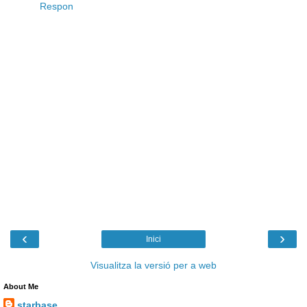
Respon
‹
›
Inici
Visualitza la versió per a web
About Me
starbase