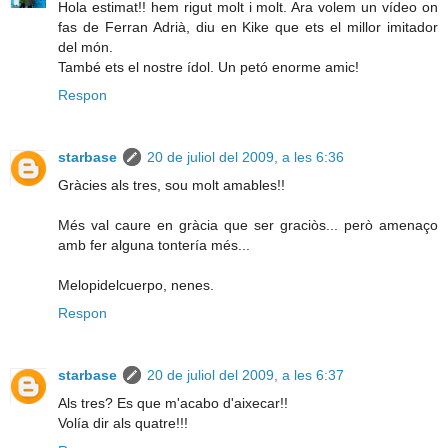
Hola estimat!! hem rigut molt i molt. Ara volem un vídeo on
fas de Ferran Adrià, diu en Kike que ets el millor imitador
del món.
També ets el nostre ídol. Un petó enorme amic!
Respon
starbase
20 de juliol del 2009, a les 6:36
Gràcies als tres, sou molt amables!!
Més val caure en gràcia que ser graciòs... però amenaço
amb fer alguna tontería més...
Melopidelcuerpo, nenes.
Respon
starbase
20 de juliol del 2009, a les 6:37
Als tres? Es que m'acabo d'aixecar!!
Volía dir als quatre!!!