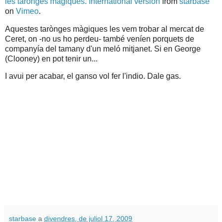
les taronges màgiques. International version
from
starbase
on
Vimeo
.
Aquestes tarònges màgiques les vem trobar al mercat de
Ceret, on -no us ho perdeu- també veníen porquets de
companyía del tamany d'un meló mitjanet. Si en George
(Clooney) en pot tenir un...
I avui per acabar, el ganso vol fer l'indio. Dale gas.
starbase
a
divendres, de juliol 17, 2009