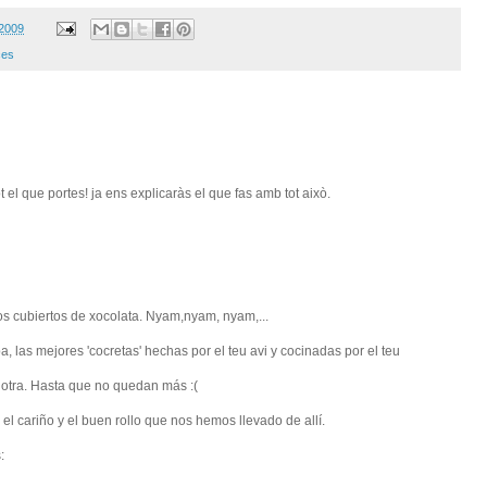
 2009
ces
t el que portes! ja ens explicaràs el que fas amb tot això.
gos cubiertos de xocolata. Nyam,nyam, nyam,...
pa, las mejores 'cocretas' hechas por el teu avi y cocinadas por el teu
 otra. Hasta que no quedan más :(
 el cariño y el buen rollo que nos hemos llevado de allí.
: