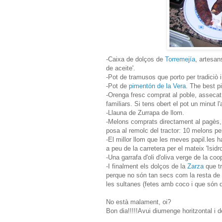
-Caixa de dolços de
Torremejía
, artesan
de aceite'.
-Pot de tramusos que porto per tradiciò 
-Pot de
pimentón de la Vera
. The best p
-Orenga fresc comprat al poble, assecat
familiars. Si tens obert el pot un minut 
-Llauna de Zurrapa de llom.
-Melons comprats directament al pagès, a 
posa al remolc del tractor: 10 melons pe
-El millor llom que les meves papil.les ha
a peu de la carretera per el mateix 'Isidr
-Una garrafa d'oli d'oliva verge de la coo
-I finalment els dolços de la
Zarza
que tr
perque no són tan secs com la resta de d
les sultanes (fetes amb coco i que són 
No està malament, oi?
Bon dia!!!!!Avui diumenge horitzontal i 