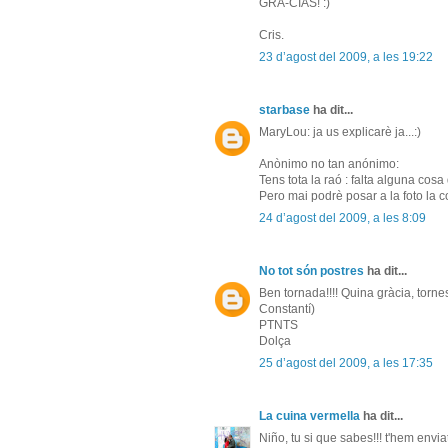
GRA-CIAS! :)
Cris.
23 d’agost del 2009, a les 19:22
starbase
ha dit...
MaryLou: ja us explicarè ja...:)
Anònimo no tan anónimo:
Tens tota la raó : falta alguna cosa
Pero mai podrè posar a la foto la co
24 d’agost del 2009, a les 8:09
No tot són postres
ha dit...
Ben tornada!!!! Quina gràcia, torn
Constantí)
PTNTS
Dolça
25 d’agost del 2009, a les 17:35
La cuina vermella
ha dit...
Niño, tu si que sabes!!! t'hem envia