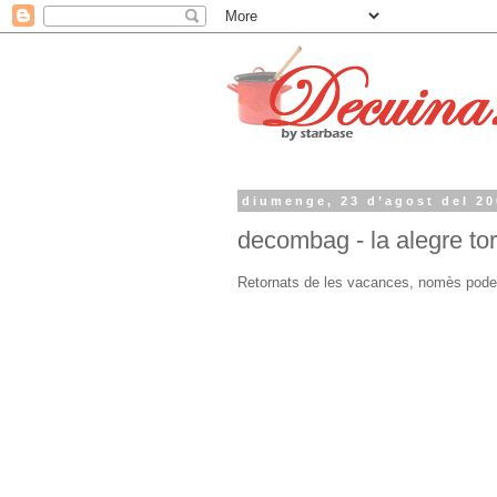
diumenge, 23 d’agost del 2
decombag - la alegre to
Retornats de les vacances, nomès podem 