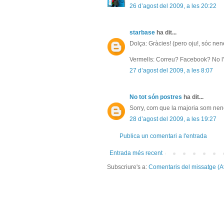
26 d’agost del 2009, a les 20:22
starbase
ha dit...
Dolça: Gràcies! (pero oju!, sóc nene
Vermells: Correu? Facebook? No l'h
27 d’agost del 2009, a les 8:07
No tot són postres
ha dit...
Sorry, com que la majoria som nene
28 d’agost del 2009, a les 19:27
Publica un comentari a l'entrada
Entrada més recent
Subscriure's a:
Comentaris del missatge (A