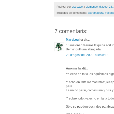
Publicat per
starbase
a
diumenge, d’agost 23,
Etiquetes de comentaris:
extremadura
,
vacan
7 comentaris:
MaryLou
ha dit...
10 melons 10 euros!!!! quina sort to
Benvingut! una abraçada
23 d’agost del 2009, a les 8:13
Anònim ha dit...
Yo echo en falta los riquísimos hi
Y echo en falta las 'cocretas', ieee
pare.
Es un no parar, comes una y otra y
Y, sobre todo, ya echo en falta todo
Sólo se pueden decir dos palabras