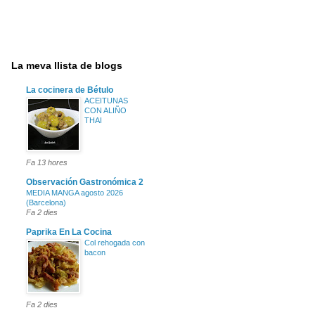
La meva llista de blogs
La cocinera de Bétulo
ACEITUNAS
CON ALIÑO
THAI
Fa 13 hores
Observación Gastronómica 2
MEDIA MANGA agosto 2026
(Barcelona)
Fa 2 dies
Paprika En La Cocina
Col rehogada con
bacon
Fa 2 dies