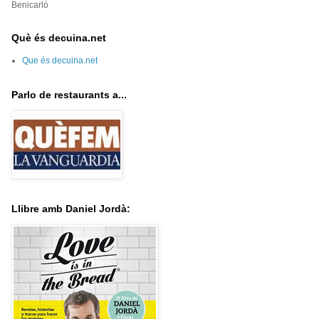
Benicarló
Què és decuina.net
Que és decuina.net
Parlo de restaurants a...
Llibre amb Daniel Jordà: