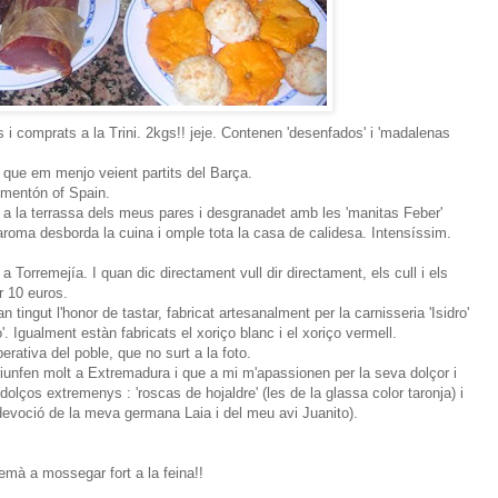
s i comprats a la Trini. 2kgs!! jeje. Contenen 'desenfados' i 'madalenas
i que em menjo veient partits del Barça.
imentón of Spain.
 a la terrassa dels meus pares i desgranadet amb les 'manitas Feber'
l'aroma desborda la cuina i omple tota la casa de calidesa. Intensíssim.
Torremejía. I quan dic directament vull dir directament, els cull i els
r 10 euros.
n tingut l'honor de tastar, fabricat artesanalment per la carnisseria 'Isidro'
o'. Igualment estàn fabricats el xoriço blanc i el xoriço vermell.
perativa del poble, que no surt a la foto.
iunfen molt a Extremadura i que a mi m'apassionen per la seva dolçor i
olços extremenys : 'roscas de hojaldre' (les de la glassa color taronja) i
devoció de la meva germana Laia i del meu avi Juanito).
demà a mossegar fort a la feina!!