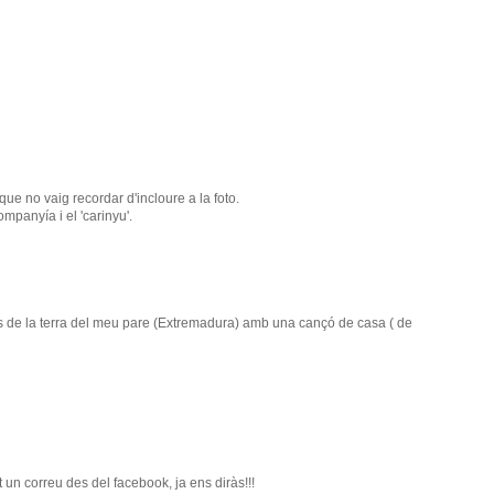
 que no vaig recordar d'incloure a la foto.
mpanyía i el 'carinyu'.
es de la terra del meu pare (Extremadura) amb una cançó de casa ( de
t un correu des del facebook, ja ens diràs!!!