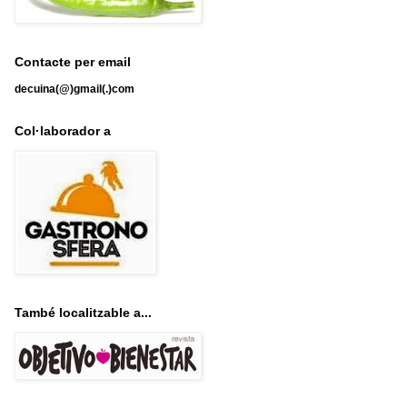
Contacte per email
decuina(@)gmail(.)com
Col·laborador a
També localitzable a...