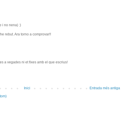
 i no nena) :)
e rebut. Ara torno a comprovar!!
s a vegades ni et fixes amb el que escrius!
Inici
Entrada més antiga
tom)