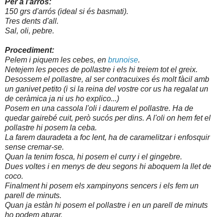
Per a l'arròs:
150 grs d'arrós (ideal si és basmati).
Tres dents d'all.
Sal, oli, pebre.
Procediment:
Pelem i piquem les cebes, en
brunoise
.
Netejem les peces de pollastre i els hi treiem tot el greix.
Desossem el pollastre, al ser contracuixes és molt fàcil amb
un ganivet petito (i si la reina del vostre cor us ha regalat un
de ceràmica ja ni us ho explico...)
Posem en una cassola l'oli i daurem el pollastre. Ha de
quedar gairebé cuit, però sucós per dins.
A l'oli on hem fet el
pollastre hi posem la ceba.
La f
arem dauradeta a foc lent, ha de caramelitzar i enfosquir
sense cremar-se.
Quan la tenim fosca, hi posem el curry i el gingebre.
Dues voltes i en menys de deu segons hi aboquem la llet de
coco.
Finalment hi posem els xampinyons sencers i els fem un
parell de minuts.
Quan ja estàn hi posem el pollastre i en un parell de minuts
ho podem aturar.