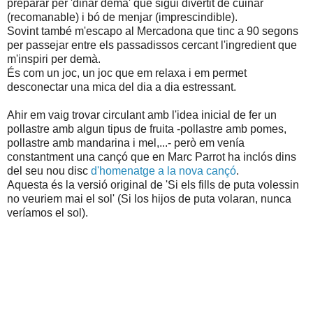
preparar per 'dinar demà' que sigui divertit de cuinar
(recomanable) i bó de menjar (imprescindible).
Sovint també m'escapo al Mercadona que tinc a 90 segons
per passejar entre els passadissos cercant l'ingredient que
m'inspiri per demà.
És com un joc, un joc que em relaxa i em permet
desconectar una mica del dia a dia estressant.
Ahir em vaig trovar circulant amb l'idea inicial de fer un
pollastre amb algun tipus de fruita -pollastre amb pomes,
pollastre amb mandarina i mel,...- però em venía
constantment una cançó que en Marc Parrot ha inclós dins
del seu nou disc
d'homenatge a la nova cançó
.
Aquesta és la versió original de 'Si els fills de puta volessin
no veuriem mai el sol' (Si los hijos de puta volaran, nunca
veríamos el sol).