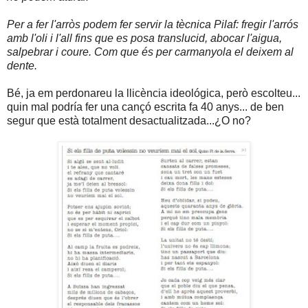
Per a fer l'arròs podem fer servir la tècnica Pilaf: fregir l'arrós
amb l'oli i l'all fins que es posa translucid, abocar l'aigua,
salpebrar i coure. Com que és per carmanyola el deixem al
dente.
Bé, ja em perdonareu la llicència ideológica, però escolteu...
quin mal podría fer una cançó escrita fa 40 anys... de ben
segur que està totalment desactualitzada...¿O no?