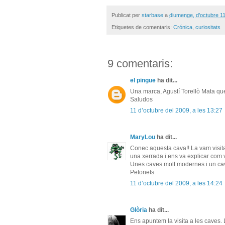
Publicat per
starbase
a
diumenge, d’octubre 1
Etiquetes de comentaris:
Crónica
,
curiositats
9 comentaris:
el pingue
ha dit...
Una marca, Agustí Torellò Mata q
Saludos
11 d’octubre del 2009, a les 13:27
MaryLou
ha dit...
Conec aquesta cava!! La vam visitar 
una xerrada i ens va explicar com
Unes caves molt modernes i un cav
Petonets
11 d’octubre del 2009, a les 14:24
Glòria
ha dit...
Ens apuntem la visita a les caves. 