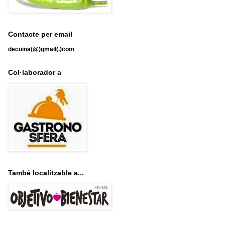
Contacte per email
decuina(@)gmail(.)com
Col·laborador a
També localitzable a...