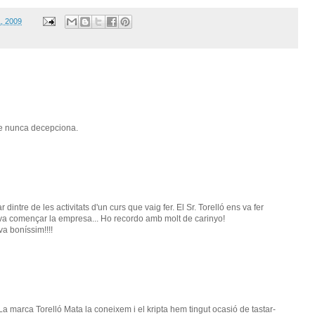
1, 2009
ue nunca decepciona.
dintre de les activitats d'un curs que vaig fer. El Sr. Torelló ens va fer
 va començar la empresa... Ho recordo amb molt de carinyo!
a boníssim!!!!
La marca Torelló Mata la coneixem i el kripta hem tingut ocasió de tastar-