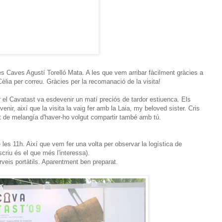
 les Caves Agustí Torelló Mata. A les que vem arribar fàcilment gràcies a
èlia per correu. Gràcies per la recomanació de la visita!
ar el Cavatast va esdevenir un matí preciós de tardor estiuenca. Els
nir, així que la visita la vaig fer amb la Laia, my beloved sister. Cris
nt de melangía d'haver-ho volgut compartir també amb tú.
 les 11h. Així que vem fer una volta per observar la logística de
riu és el que més l'interessa).
rveis portàtils. Aparentment ben preparat.