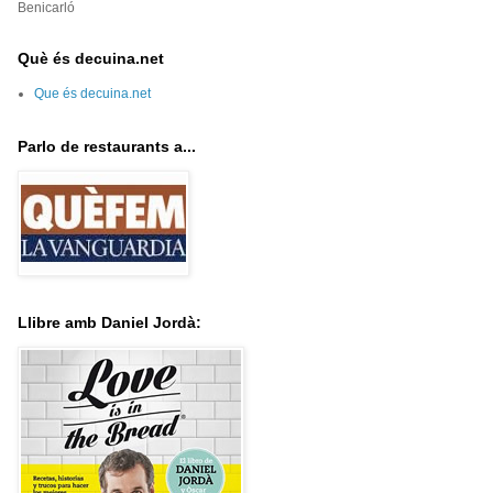
Benicarló
Què és decuina.net
Que és decuina.net
Parlo de restaurants a...
Llibre amb Daniel Jordà: