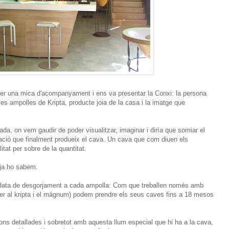
fer una mica d'acompanyament i ens va presentar la Conxi: la persona
es ampolles de Kripta, producte joia de la casa i la imatge que
da, on vem gaudir de poder visualitzar, imaginar i diría que somiar el
ació que finalment produeix el cava. Un cava que com diuen els
tat per sobre de la quantitat.
 ja ho sabem.
 data de desgorjament a cada ampolla: Com que treballen només amb
r al kripta i el mágnum) podem prendre els seus caves fins a 18 mesos
ions detallades i sobretot amb aquesta llum especial que hi ha a la cava,