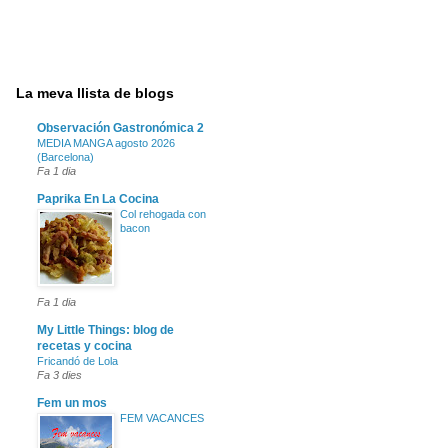
La meva llista de blogs
Observación Gastronómica 2
MEDIA MANGA agosto 2026
(Barcelona)
Fa 1 dia
Paprika En La Cocina
Col rehogada con
bacon
Fa 1 dia
My Little Things: blog de
recetas y cocina
Fricandó de Lola
Fa 3 dies
Fem un mos
FEM VACANCES