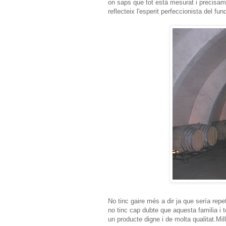
on saps que tot està mesurat i precisam
reflecteix l'esperit perfeccionista del f
No tinc gaire més a dir ja que sería repet
no tinc cap dubte que aquesta familia i t
un producte digne i de molta qualitat.Mi