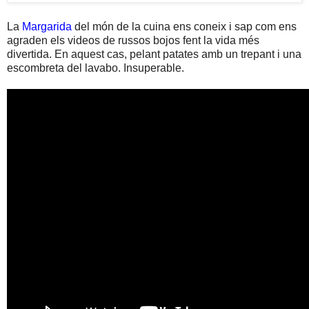
La
Margarida
del món de la cuina ens coneix i sap com ens
agraden els videos de russos bojos fent la vida més
divertida. En aquest cas, pelant patates amb un trepant i una
escombreta del lavabo. Insuperable.