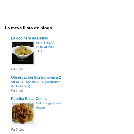
La meva llista de blogs
La cocinera de Bétulo
ACEITUNAS
CON ALIÑO
THAI
Fa 1 dia
Observación Gastronómica 2
VILAGUT agosto 2026 (Vilafranca
del Penedés)
Fa 1 dia
Paprika En La Cocina
Col rehogada con
bacon
Fa 3 dies