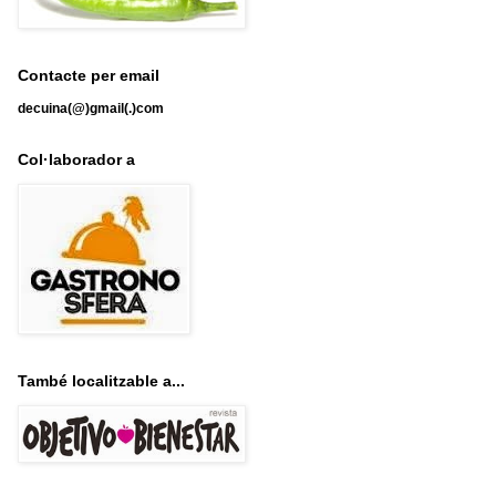
Contacte per email
decuina(@)gmail(.)com
Col·laborador a
També localitzable a...