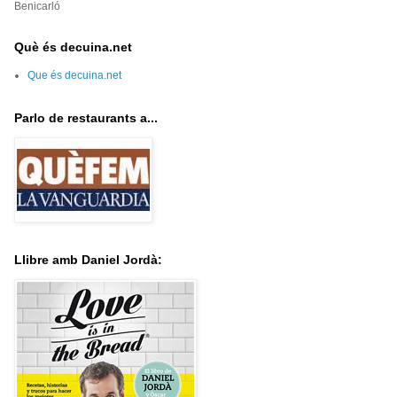
Benicarló
Què és decuina.net
Que és decuina.net
Parlo de restaurants a...
Llibre amb Daniel Jordà: