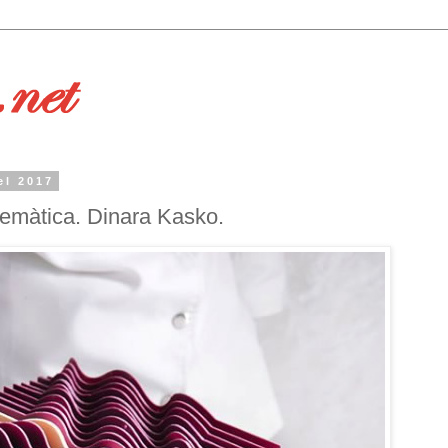
el 2017
atemàtica. Dinara Kasko.