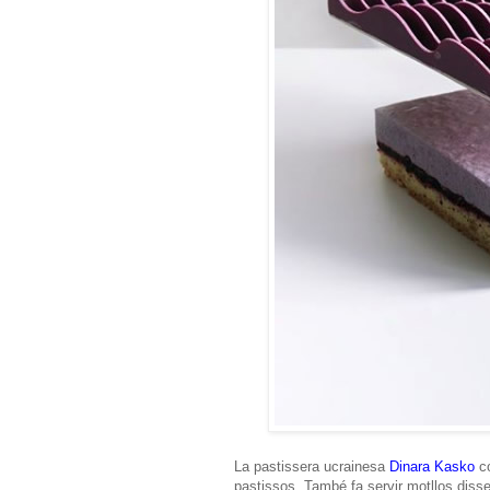
La pastissera ucrainesa
Dinara Kasko
co
pastissos. També fa servir motllos disse