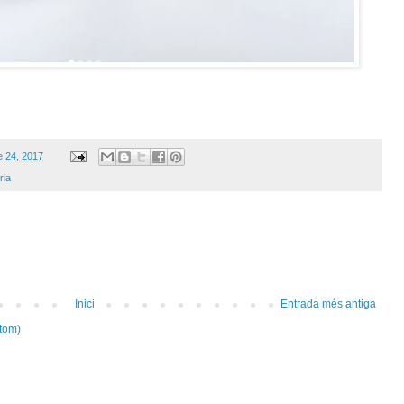
e 24, 2017
ria
Inici
Entrada més antiga
tom)