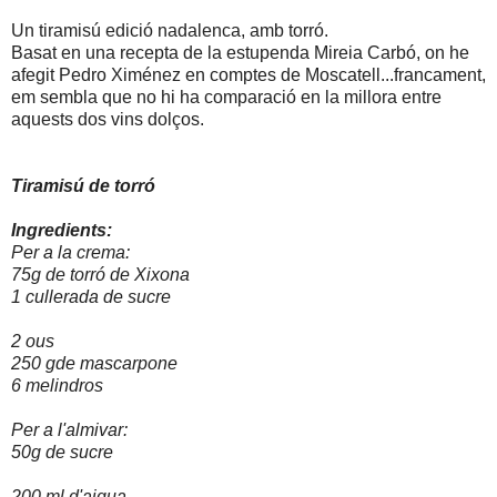
Un tiramisú edició nadalenca, amb torró.
Basat en una recepta de la estupenda Mireia Carbó, on he
afegit Pedro Ximénez en comptes de Moscatell...francament,
em sembla que no hi ha comparació en la millora entre
aquests dos vins dolços.
Tiramisú de torró
Ingredients:
Per a la crema:
75g de torró de Xixona
1 cullerada de sucre
2 ous
250 gde mascarpone
6 melindros
Per a l'almivar:
50g de sucre
200 ml d'aigua