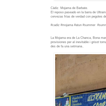
Cádiz. Mojama de Barbate.
El reposo paseado en la barra de Ultrama
cervezas frías de verdad con pegotes de
#cadiz #mojama #atun #summer #summ
La Mojama era de La Chanca, Bona marc
provisiones per al inevitable i grisot tor
des de fa una setmana..