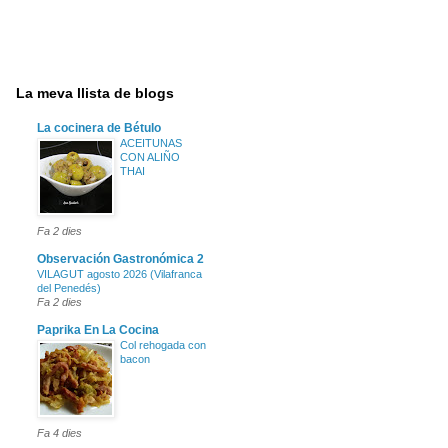
La meva llista de blogs
La cocinera de Bétulo
ACEITUNAS
CON ALIÑO
THAI
Fa 2 dies
Observación Gastronómica 2
VILAGUT agosto 2026 (Vilafranca
del Penedés)
Fa 2 dies
Paprika En La Cocina
Col rehogada con
bacon
Fa 4 dies