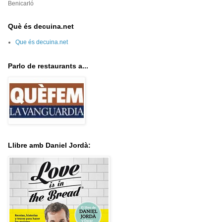
Benicarló
Què és decuina.net
Que és decuina.net
Parlo de restaurants a...
Llibre amb Daniel Jordà: