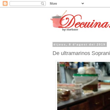
dijous, 8 d’agost del 2019
De ultramarinos Soprani