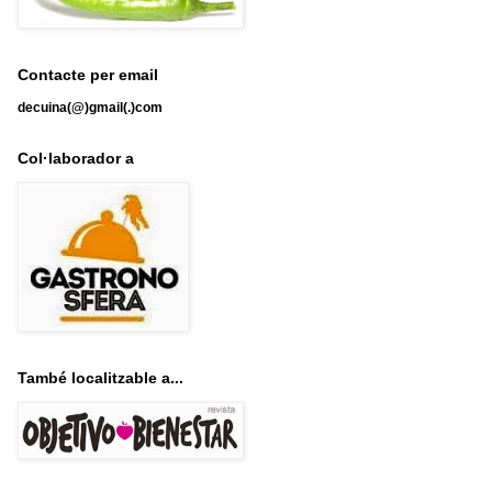
Contacte per email
decuina(@)gmail(.)com
Col·laborador a
També localitzable a...