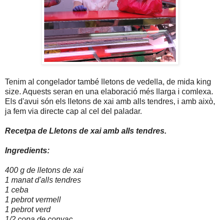
Tenim al congelador també lletons de vedella, de mida king
size. Aquests seran en una elaboració més llarga i comlexa.
Els d'avui són els lletons de xai amb alls tendres, i amb això,
ja fem via directe cap al cel del paladar.
Recetpa de Lletons de xai amb alls tendres.
Ingredients:
400 g de lletons de xai
1 manat d'alls tendres
1 ceba
1 pebrot vermell
1 pebrot verd
1/2 copa de conyac