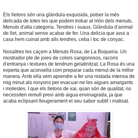
Els lletons són una glàndula exquisida, potser la més
delicada de totes les que podem trobar al món dels menuts.
M
enuts d'alta categoria. Tendres i suaus. Glàndula d'animal
de llet, animal sense acabar de fer.
Una delicia que avui a
casa hem cuinat amb alls tendres, ceba i toc de conyac.
Nosaltres les caçem a Menuts Rosa, de La Boqueria. Un
mostrador ple de joies de colors sangonosos, racons
d'entranya i textures de tendrum gelatinitzat. La Rosa és una
experta que aconsella com preparar cada menut de la millor
manera. Amb ella vem aprendre a fer una rostada intensa de
mig minut als ronyons per evacuar-ne les aigues amargants
i molestes. I que els lletons de xai, quan són de qualitat, no
necessiten remull previ amb aigua envinagrada, ja que
acaba eclipsant lleugerament el seu sabor subtil i matisat.