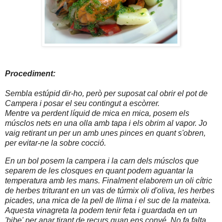
Procediment:
Sembla estúpid dir-ho, però per suposat cal obrir el pot de
Campera i posar el seu contingut a escòrrer.
Mentre va perdent líquid de mica en mica, posem els
músclos nets en una olla amb tapa i els obrim al vapor. Jo
vaig retirant un per un amb unes pinces en quant s'obren,
per evitar-ne la sobre cocció.
En un bol posem la campera i la carn dels músclos que
separem de les closques en quant podem aguantar la
temperatura amb les mans. Finalment elaborem un oli cítric
de herbes triturant en un vas de túrmix oli d'oliva, les herbes
picades, una mica de la pell de llima i el suc de la mateixa.
Aquesta vinagreta la podem tenir feta i guardada en un
'bibe' per anar tirant de recurs quan ens convé. No fa falta