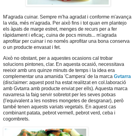
M'agrada cuinar. Sempre m'ha agradat i conforme m'avança
la vida, més m'agrada. Per això fins i tot quan em plantejo
els àpats de marge estret, menges de recurs per a fer
ràpidament i eficaç, cuina de pocs minuts... m'agrada
aprofitar per cuinar i no només aprofitar una bona conserva
o un producte envasat i fet.
Això no obstant, per a aquestes ocasions cal trobar
solucions pintones, clar. En aquesta ocasió, necessitava
reeixir amb uns quinze minuts de temps i la idea era
complementar una amanida 'Campera' de la marca
Gvtarra
(disclaimer: aquest post ha estat realitzat en col.laboració
amb Gvtarra amb producte enviat per ells). Aquesta marca
navarresa la faig servir sobretot per les seves potxas
(l'equivalent a les nostres mongetes de desgranar), però
també tenen aquests variats vegetals. En aquest cas
combinant patata, pebrot vermell, pebrot verd, ceba i
cogombrets.