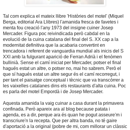
Tal com explica el mateix llibre 'Històries del motel' (Miquel
Berga, editorial Ara Llibres) l'amanida fresca de favetes i
menta fou creació l'any 1973 del insigne cuiner Josep
Mercader. Figura poc reivindicada però cabdal en la
evolució de la cuina catalana del final del S. XX cap a la
modernitat definitiva que la acabaria convertint en
trencadora i referent de vanguardia mundial als inicis del S
XXI amb la fulgurant aparició de Ferran Adrià i el fenòmen
bullinià. Sense el camí iniciat per Mercader, potser el final
hagués estat un altre, o potser no, mai ho sabrem. Però el
que sí hagués estat un altre segur és el camí recorregut, i
per tant el paisatge conceptual i tècnic que va transcòrrer a
les vaixelles catalanes dins els restaurants d'alta cuina. Poc
es parla del motel Empordà i de Josep Mercader.
Aquesta amanida la vaig cuinar a casa durant la primavera
confinada. Però apareix ara al blog because patata i
agenda, es a dir, perque ara és quan he pogut asseure'm i
transcriure'n la recepta. Que per altra banda, no té gaire
d'aportació a la original (pobre de mi, com millorar un clàssic