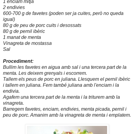
1 enciam mitjà
2 endivies
600-700 g de favetes (poden ser ja cuites, però no queda
igual)
80 g de peu de porc cuits i desossats
80 g de pernil ibèric
1 manat de menta
Vinagreta de mostassa
Sal
Procediment:
Bullim les favetes en aigua amb sal i una tercera part de la
menta. Les deixem grenyals i escorrem.
Tallem els peus de porc en juliana. Llesquem el pernil ibèric
i tallem en juliana. Fem també juliana amb l'enciam i la
endivia.
Agafem una tercera part de la menta i la triturem amb la
vinagreta.
Barregem favetes, enciam, endivies, menta picada, pernil i
peu de porc. Amanim amb la vinagreta de menta i emplatem.