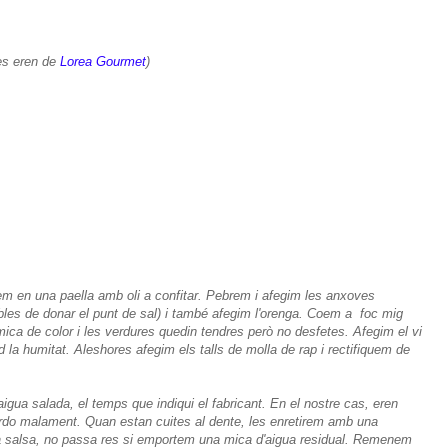
res eren de
Lorea Gourmet
)
m en una paella amb oli a confitar. Pebrem i afegim les anxoves
bles de donar el punt de sal) i també afegim l'orenga. Coem a foc mig
ica de color i les verdures quedin tendres però no desfetes. Afegim el vi
d la humitat. Aleshores afegim els talls de molla de rap i rectifiquem de
gua salada, el temps que indiqui el fabricant. En el nostre cas, eren
rdo malament. Quan estan cuites al dente, les enretirem amb una
 salsa, no passa res si emportem una mica d'aigua residual. Remenem