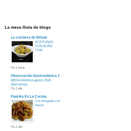
La meva llista de blogs
La cocinera de Bétulo
ACEITUNAS
CON ALIÑO
THAI
Fa 1 hora
Observación Gastronómica 2
MEDIA MANGA agosto 2026
(Barcelona)
Fa 1 dia
Paprika En La Cocina
Col rehogada con
bacon
Fa 1 dia