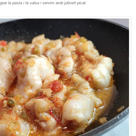
rar la pasta i la salsa i servim amb julivert picat.