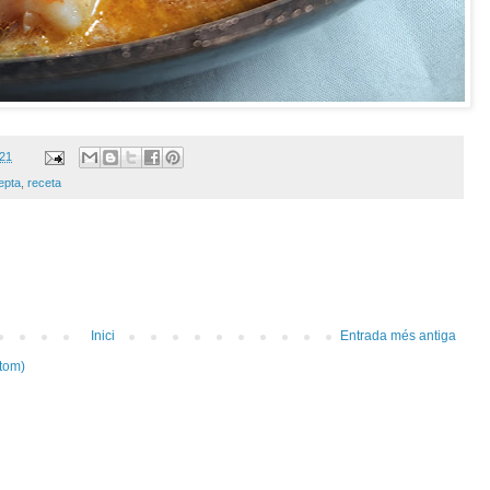
021
epta
,
receta
Inici
Entrada més antiga
tom)