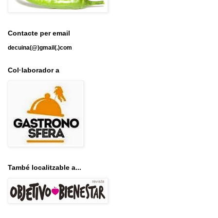
Contacte per email
decuina(@)gmail(.)com
Col·laborador a
També localitzable a...