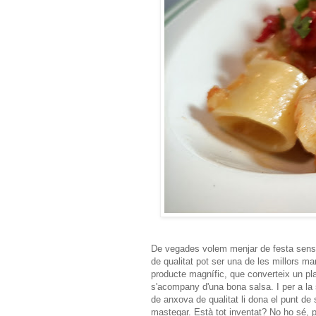
De vegades volem menjar de festa sense
de qualitat pot ser una de les millors m
producte magnífic, que converteix un pla
s'acompany d'una bona salsa. I per a la 
de anxova de qualitat li dona el punt de
mastegar. Està tot inventat? No ho sé, p