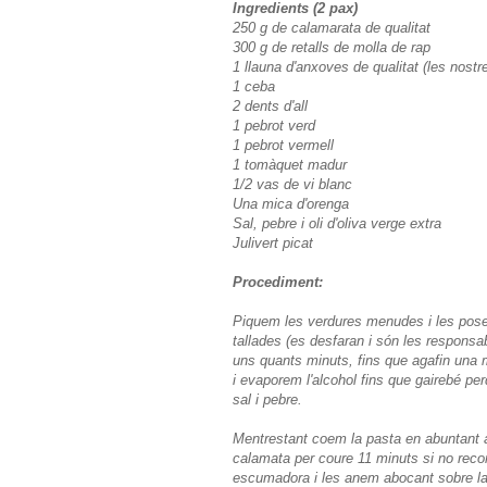
Ingredients (2 pax)
250 g de calamarata de qualitat
300 g de retalls de molla de rap
1 llauna d'anxoves de qualitat (les nost
1 ceba
2 dents d'all
1 pebrot verd
1 pebrot vermell
1 tomàquet madur
1/2 vas de vi blanc
Una mica d'orenga
Sal, pebre i oli d'oliva verge extra
Julivert picat
Procediment:
Piquem les verdures menudes i les pose
tallades (es desfaran i són les responsa
uns quants minuts, fins que agafin una m
i evaporem l'alcohol fins que gairebé per
sal i pebre.
Mentrestant coem la pasta en abuntant ai
calamata per coure 11 minuts si no reco
escumadora i les anem abocant sobre la