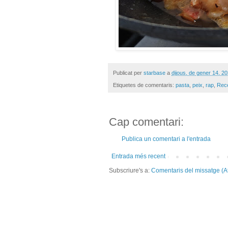
Publicat per
starbase
a
dijous, de gener 14, 2
Etiquetes de comentaris:
pasta
,
peix
,
rap
,
Rec
Cap comentari:
Publica un comentari a l'entrada
Entrada més recent
Subscriure's a:
Comentaris del missatge (A