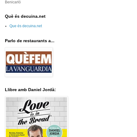
Benicarló
Què és decuina.net
Que és decuina.net
Parlo de restaurants a...
Llibre amb Daniel Jordà: