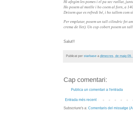
Hi afegim les pomes i el pa sec ratllat, jun
Ho posem al motlle i ho coem al forn, a 14
Deixem que es refredi bé, i ho tallem com si
Per emplatar, posem un tall cilindric fet a
crema de llet). Un cop cobert posem un tall
Salut!!
Publicat per
starbase
a
dimecres, de maig 09,
Cap comentari:
Publica un comentari a l'entrada
Entrada més recent
Subscriure's a:
Comentaris del missatge (A