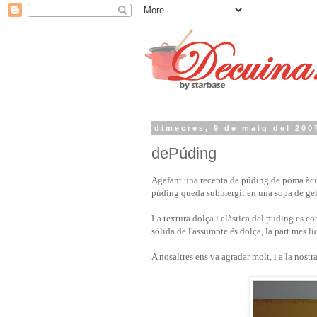
dimecres, 9 de maig del 200
dePúding
Agafant una recepta de púding de pòma àcid
púding queda submergit en una sopa de gela
La textura dolça i elàstica del puding es c
sólida de l'assumpte és dolça, la part mes lí
A nosaltres ens va agradar molt, i a la nost