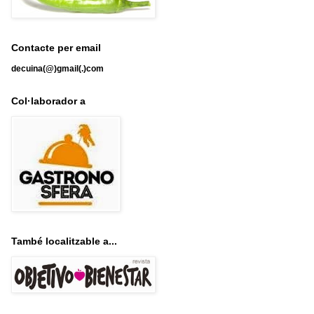
Contacte per email
decuina(@)gmail(.)com
Col·laborador a
També localitzable a...