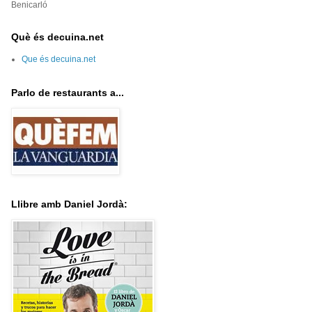
Benicarló
Què és decuina.net
Que és decuina.net
Parlo de restaurants a...
Llibre amb Daniel Jordà: