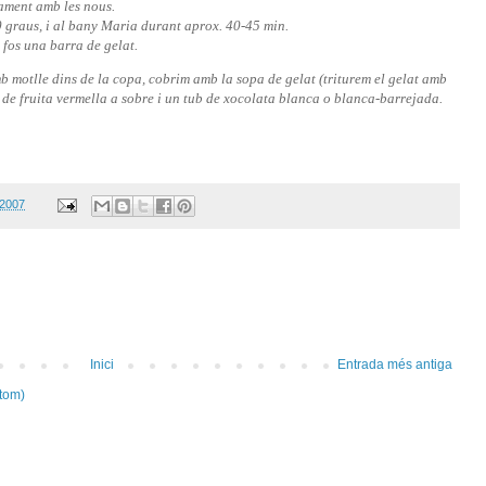
tament amb les nous.
0 graus, i al bany Maria durant aprox. 40-45 min.
 fos una barra de gelat.
mb motlle dins de la copa, cobrim amb la sopa de gelat (triturem el gelat amb
 de fruita vermella a sobre i un tub de xocolata blanca o blanca-barrejada.
 2007
Inici
Entrada més antiga
tom)