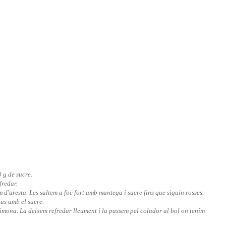
 g de sucre.
fredar.
d'aresta. Les saltem a foc fort amb mantega i sucre fins que siguin rosses.
ous amb el sucre.
 llimona. La deixem refredar lleument i la passem pel colador al bol on tenim
.