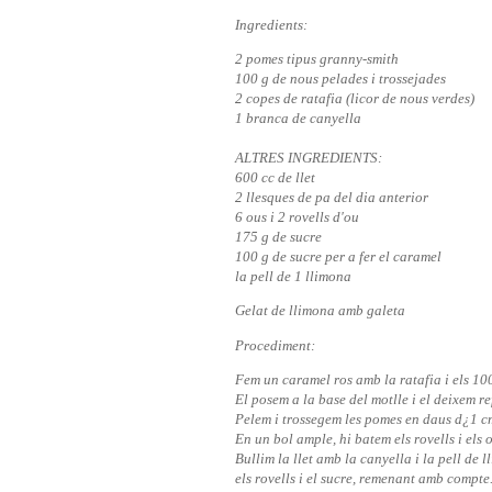
Ingredients:
2 pomes tipus granny-smith
100 g de nous pelades i trossejades
2 copes de ratafia (licor de nous verdes)
1 branca de canyella
ALTRES INGREDIENTS:
600 cc de llet
2 llesques de pa del dia anterior
6 ous i 2 rovells d'ou
175 g de sucre
100 g de sucre per a fer el caramel
la pell de 1 llimona
Gelat de llimona amb galeta
Procediment:
Fem un caramel ros amb la ratafia i els 100
El posem a la base del motlle i el deixem re
Pelem i trossegem les pomes en daus d¿1 cm 
En un bol ample, hi batem els rovells i els 
Bullim la llet amb la canyella i la pell de
els rovells i el sucre, remenant amb compte