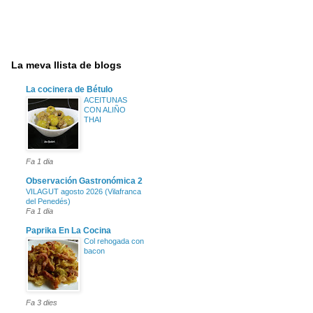
La meva llista de blogs
La cocinera de Bétulo
ACEITUNAS
CON ALIÑO
THAI
Fa 1 dia
Observación Gastronómica 2
VILAGUT agosto 2026 (Vilafranca
del Penedés)
Fa 1 dia
Paprika En La Cocina
Col rehogada con
bacon
Fa 3 dies