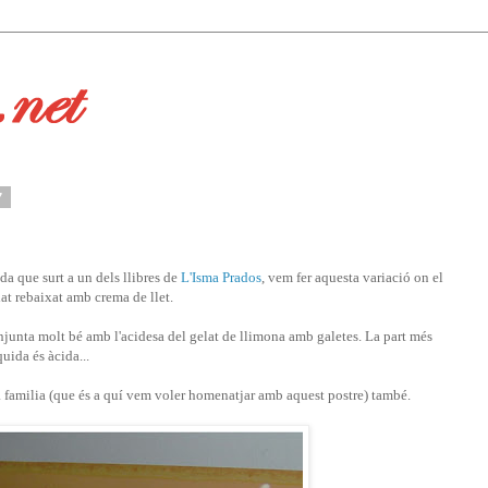
7
a que surt a un dels llibres de
L'Isma Prados
, vem fer aquesta variació on el
t rebaixat amb crema de llet.
onjunta molt bé amb l'acidesa del gelat de llimona amb galetes. La part més
quida és àcida...
ra familia (que és a quí vem voler homenatjar amb aquest postre) també.