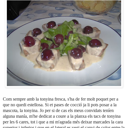
Com sempre amb la tonyina fresca, s'ha de fer molt poquet per a
que no quedi estellosa. Si et pases de cocció ja li pots posar a la
mascota, la tonyina. Jo per si de cas els meus convidats teníen
alguna manía, m'he dedicat a coure a la planxa els tacs de tonyina
per les 6 cares, tot i que a mi m'agrada més deixar marcades la cara
superior i inferior i que en el lateral es vegi el canvi de color entre la