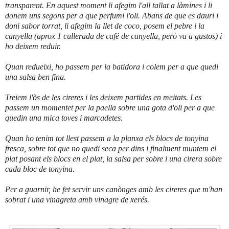
transparent. En aquest moment li afegim l'all tallat a làmines i li
donem uns segons per a que perfumi l'oli. Abans de que es dauri i
doni sabor torrat, li afegim la llet de coco, posem el pebre i la
canyella (aprox 1 cullerada de café de canyella, però va a gustos) i
ho deixem reduir.
Quan redueixi, ho passem per la batidora i colem per a que quedi
una salsa ben fina.
Treiem l'òs de les cireres i les deixem partides en meitats. Les
passem un momentet per la paella sobre una gota d'oli per a que
quedin una mica toves i marcadetes.
Quan ho tenim tot llest passem a la planxa els blocs de tonyina
fresca, sobre tot que no quedi seca per dins i finalment muntem el
plat posant els blocs en el plat, la salsa per sobre i una cirera sobre
cada bloc de tonyina.
Per a guarnir, he fet servir uns canònges amb les cireres que m'han
sobrat i una vinagreta amb vinagre de xerés.