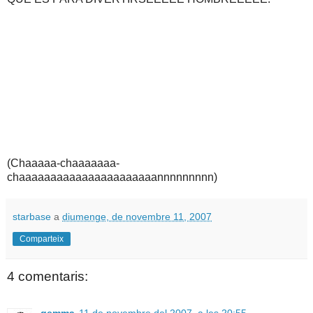
(Chaaaaa-chaaaaaaa-
chaaaaaaaaaaaaaaaaaaaaaannnnnnnnn)
starbase
a
diumenge, de novembre 11, 2007
Comparteix
4 comentaris:
gemma
11 de novembre del 2007, a les 20:55