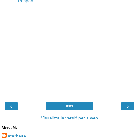
Respon
‹
›
Inici
Visualitza la versió per a web
About Me
starbase