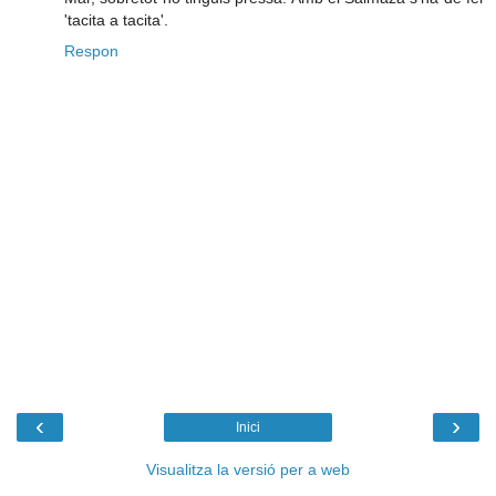
'tacita a tacita'.
Respon
‹
›
Inici
Visualitza la versió per a web