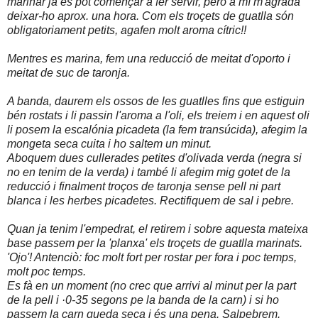
marinar ja es pot començar a fer servir, però a mí m'agrada
deixar-ho aprox. una hora. Com els troçets de guatlla són
obligatoriament petits, agafen molt aroma cítric!!
Mentres es marina, fem una reducció de meitat d'oporto i
meitat de suc de taronja.
A banda, daurem els ossos de les guatlles fins que estiguin
bén rostats i li passin l'aroma a l'oli, els treiem i en aquest oli
li posem la escalónia picadeta (la fem transúcida), afegim la
mongeta seca cuita i ho saltem un minut.
Aboquem dues cullerades petites d'olivada verda (negra si
no en tenim de la verda) i també li afegim mig gotet de la
reducció i finalment troços de taronja sense pell ni part
blanca i les herbes picadetes. Rectifiquem de sal i pebre.
Quan ja tenim l'empedrat, el retirem i sobre aquesta mateixa
base passem per la 'planxa' els troçets de guatlla marinats.
'Ojo'! Antenciò: foc molt fort per rostar per fora i poc temps,
molt poc temps.
Es fà en un moment (no crec que arrivi al minut per la part
de la pell i ·0-35 segons pe la banda de la carn) i si ho
passem la carn queda seca i és una pena. Salpebrem.