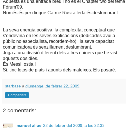
Aquesta és una entrada breu i no és el Chapter two del tema
Fòrum'09.
Només és per dir que Carme Ruscalleda és deslumbrant.
La seva energia positiva, la complexitat conceptual que
s'endevina en les seves explicacions (dedicades avui a
públic no especialista, recordem-ho) i la seva capacitat
comunicadora és senzillament deslumbrant.
Juga a una divisió diferent dels altres cuiners que he vist
aquests dos dies.
És Messi, ostia!!
Si, tinc fotos de plats i apunts dels mateixos. Els posarè.
starbase
a
diumenge, de febrer 22, 2009
Comparteix
2 comentaris:
manuel allue
22 de febrer del 2009, a les 22:33