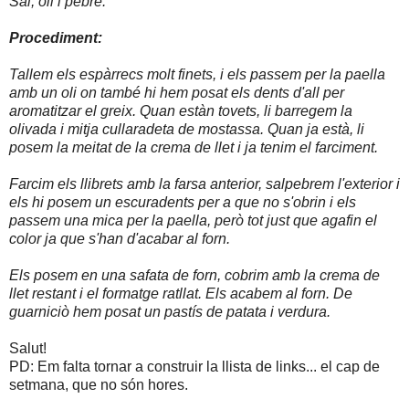
Sal, oli i pebre.
Procediment:
Tallem els espàrrecs molt finets, i els passem per la paella
amb un oli on també hi hem posat els dents d'all per
aromatitzar el greix. Quan estàn tovets, li barregem la
olivada i mitja cullaradeta de mostassa. Quan ja està, li
posem la meitat de la crema de llet i ja tenim el farciment.
Farcim els llibrets amb la farsa anterior, salpebrem l'exterior i
els hi posem un escuradents per a que no s'obrin i els
passem una mica per la paella, però tot just que agafin el
color ja que s'han d'acabar al forn.
Els posem en una safata de forn, cobrim amb la crema de
llet restant i el formatge ratllat. Els acabem al forn. De
guarniciò hem posat un pastís de patata i verdura.
Salut!
PD: Em falta tornar a construir la llista de links... el cap de
setmana, que no són hores.