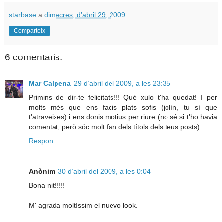
starbase
a
dimecres, d’abril 29, 2009
Comparteix
6 comentaris:
Mar Calpena
29 d’abril del 2009, a les 23:35
Primins de dir-te felicitats!!! Què xulo t'ha quedat! I per
molts més que ens facis plats sofis (jolín, tu sí que
t'atraveixes) i ens donis motius per riure (no sé si t'ho havia
comentat, però sóc molt fan dels títols dels teus posts).
Respon
Anònim
30 d’abril del 2009, a les 0:04
Bona nit!!!!!
M' agrada moltíssim el nuevo look.