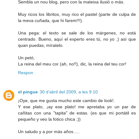
Sembla un nou blog, pero con la mateixa ilusió o más.
Muy ricos los libritos, muy rico el pastel (parte de culpa de
la meva cuñada, que hi farem!!!).
Una pega: el texto se sale de los márgenes, no está
centrado. Bueno, aquí el experto eres tú, no yo ;) así que
quan puedas, míratelo.
Un petó,
La reina del meu cor (ah, no!!), dic, la reina del teu cor!
Respon
el pingue
30 d’abril del 2009, a les 9:10
¡Oye, que me gusta mucho este cambio de look!.
Y ese plato, ¡ay ese plato! me apretaba yo un par de
cañitas con una "tapita" de estas. (es que mi portátil es
pequeño y veo la fotico chica ;))
Un saludo y a por más años.....