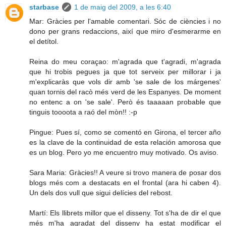
starbase
1 de maig del 2009, a les 6:40
Mar: Gràcies per l'amable comentari. Sóc de ciències i no
dono per grans redaccions, així que miro d'esmerarme en
el detítol.
Reina do meu coraçao: m'agrada que t'agradi, m'agrada
que hi trobis pegues ja que tot serveix per millorar i ja
m'explicaràs que vols dir amb 'se sale de los márgenes'
quan tornis del racò més verd de les Espanyes. De moment
no entenc a on 'se sale'. Però és taaaaan probable que
tinguis toooota a raó del mòn!! :-p
Pingue: Pues sí, como se comentó en Girona, el tercer año
es la clave de la continuidad de esta relación amorosa que
es un blog. Pero yo me encuentro muy motivado. Os aviso.
Sara Maria: Gràcies!! A veure si trovo manera de posar dos
blogs més com a destacats en el frontal (ara hi caben 4).
Un dels dos vull que sigui delícies del rebost.
Martí: Els llibrets millor que el disseny. Tot s'ha de dir el que
més m'ha agradat del disseny ha estat modificar el