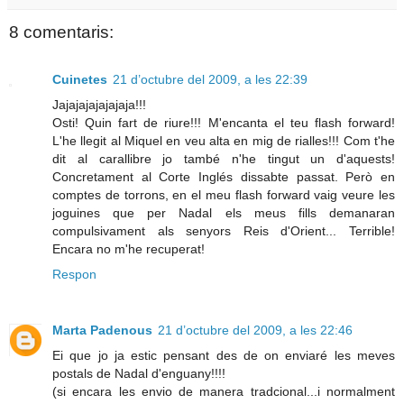
8 comentaris:
Cuinetes
21 d’octubre del 2009, a les 22:39
Jajajajajajajaja!!!
Osti! Quin fart de riure!!! M'encanta el teu flash forward!
L'he llegit al Miquel en veu alta en mig de rialles!!! Com t'he
dit al carallibre jo també n'he tingut un d'aquests!
Concretament al Corte Inglés dissabte passat. Però en
comptes de torrons, en el meu flash forward vaig veure les
joguines que per Nadal els meus fills demanaran
compulsivament als senyors Reis d'Orient... Terrible!
Encara no m'he recuperat!
Respon
Marta Padenous
21 d’octubre del 2009, a les 22:46
Ei que jo ja estic pensant des de on enviaré les meves
postals de Nadal d'enguany!!!!
(si encara les envio de manera tradcional...i normalment