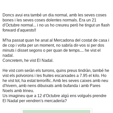
Doncs avui era també un dia normal, amb les seves coses
bones i les seves coses dolentes normals. Era un 21
d'Octubre normal... i no us ho creureu però he tingut un flash
forward d'aquests!!
M'ha passat quan he anat al Mercadona del costat de casa i
de cop i volta per un moment, no sabría dir-vos si per dos
minuts i disset segons o per quan de temps.... he vist el
nadal.
Concretem, he vist El Nadal.
He vist com seràn els turrons, quins preus tindràn, també he
vist els polvorons i les fruites escarxades a 7.95 el kilo. Ho
he vist tot, ha estat terrorífic. Amb les seves caixes amb neu
d'hivern, amb nens dibuixats amb bufanda i amb Pares
Noels amb trineu.
Us imagineu que a 12 d'Octubre algú ens volgués prendre
El Nadal per vendren's mercadería?