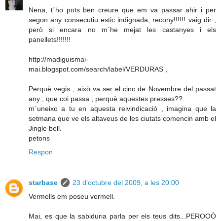
Nena, t´ho pots ben creure que em va passar ahir i per
segon any consecutiu estic indignada, recony!!!!!! vaig dir ,
però si encara no m´he mejat les castanyes i els
panellets!!!!!!!
http://madiguismai-
mai.blogspot.com/search/label/VERDURAS ,
Perquè vegis , això va ser el cinc de Novembre del passat
any , que coi passa , perquè aquestes presses??
m´uneixo a tu en aquesta reivindicació , imagina que la
setmana que ve els altaveus de les ciutats comencin amb el
Jingle bell.
petons
Respon
starbase
23 d’octubre del 2009, a les 20:00
Vermells em poseu vermell.
Mai, es que la sabiduria parla per els teus dits...PEROOÒ