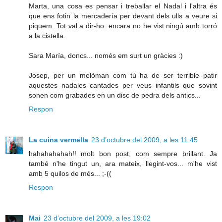
Marta, una cosa es pensar i treballar el Nadal i l'altra és
que ens fotin la mercadería per devant dels ulls a veure si
piquem. Tot val a dir-ho: encara no he vist ningú amb torró
a la cistella.
Sara María, doncs... només em surt un gràcies :)
Josep, per un melòman com tú ha de ser terrible patir
aquestes nadales cantades per veus infantils que sovint
sonen com grabades en un disc de pedra dels antics...
Respon
La cuina vermella
23 d’octubre del 2009, a les 11:45
hahahahahah!! molt bon post, com sempre brillant. Ja
també n'he tingut un, ara mateix, llegint-vos... m'he vist
amb 5 quilos de més... ;-((
Respon
Mai
23 d’octubre del 2009, a les 19:02